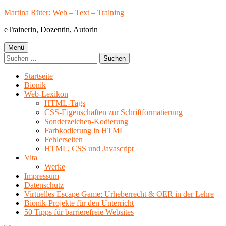
Springe
Martina Rüter: Web – Text – Training
zum
eTrainerin, Dozentin, Autorin
Inhalt
Primäres
Menü
Suchen
Menü
nach:
Startseite
Bionik
Web-Lexikon
HTML-Tags
CSS-Eigenschaften zur Schriftformatierung
Sonderzeichen-Kodierung
Farbkodierung in HTML
Fehlerseiten
HTML, CSS und Javascript
Vita
Werke
Impressum
Datenschutz
Virtuelles Escape Game: Urheberrecht & OER in der Lehre
Bionik-Projekte für den Unterricht
50 Tipps für barrierefreie Websites