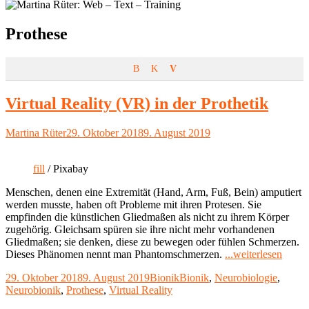
Schlagwort:
Prothese
B
K
V
Virtual Reality (VR) in der Prothetik
Autor
Veröffentlicht
Martina Rüter
29. Oktober 2018
9. August 2019
am
fill
/ Pixabay
Menschen, denen eine Extremität (Hand, Arm, Fuß, Bein) amputiert
werden musste, haben oft Probleme mit ihren Protesen. Sie
empfinden die künstlichen Gliedmaßen als nicht zu ihrem Körper
zugehörig. Gleichsam spüren sie ihre nicht mehr vorhandenen
Gliedmaßen; sie denken, diese zu bewegen oder fühlen Schmerzen.
"Virtu
Dieses Phänomen nennt man Phantomschmerzen.
...weiterlesen
Realit
Veröffentlicht
Kategorien
Schlagwörter
29. Oktober 2018
9. August 2019
Bionik
Bionik
,
Neurobiologie
,
(VR)
am
Neurobionik
,
Prothese
,
Virtual Reality
in
der