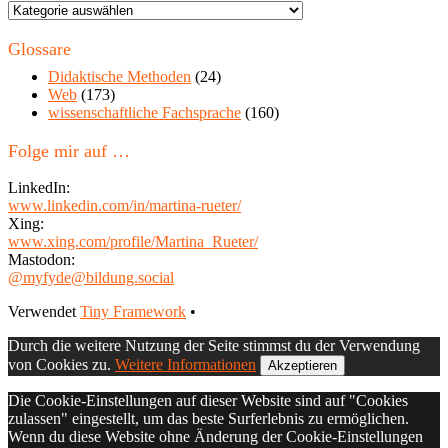
Themen
in
diesem
Glossare
Blog
Didaktische Methoden
(24)
Web
(173)
wissenschaftliche Fachsprache
(160)
Folge mir auf …
LinkedIn:
www.linkedin.com/in/martina-rueter/
Xing:
www.xing.com/profile/Martina_Rueter/
Mastodon:
@myfyde@bildung.social
Footer
Verwendet
Tiny Framework
•
Inhalt
Durch die weitere Nutzung der Seite stimmst du der Verwendung
von Cookies zu.
Weitere Informationen
Akzeptieren
Die Cookie-Einstellungen auf dieser Website sind auf "Cookies
zulassen" eingestellt, um das beste Surferlebnis zu ermöglichen.
Wenn du diese Website ohne Änderung der Cookie-Einstellungen