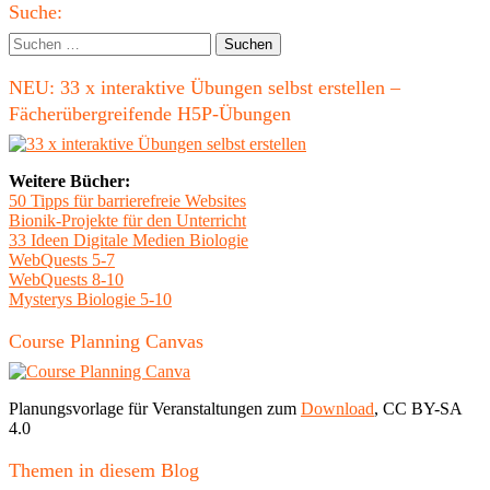
Haupt-
Prothe
Suche:
Seitenleiste
Suchen
nach:
NEU: 33 x interaktive Übungen selbst erstellen –
Fächerübergreifende H5P-Übungen
Weitere Bücher:
50 Tipps für barrierefreie Websites
Bionik-Projekte für den Unterricht
33 Ideen Digitale Medien Biologie
WebQuests 5-7
WebQuests 8-10
Mysterys Biologie 5-10
Course Planning Canvas
Planungsvorlage für Veranstaltungen zum
Download
, CC BY-SA
4.0
Themen in diesem Blog