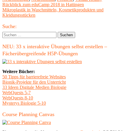
Beitragsnavigation
Vorheriger
Rückblick zum eduCamp 2018 in Hattingen
Beitrag:
Nächster
Mikroplastik in Waschmitteln, Kosmetikprodukten und
Beitrag
Kleidungsstücken
Haupt-
Suche:
Seitenleiste
Suchen
nach:
NEU: 33 x interaktive Übungen selbst erstellen –
Fächerübergreifende H5P-Übungen
Weitere Bücher:
50 Tipps für barrierefreie Websites
Bionik-Projekte für den Unterricht
33 Ideen Digitale Medien Biologie
WebQuests 5-7
WebQuests 8-10
Mysterys Biologie 5-10
Course Planning Canvas