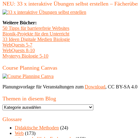
NEU: 33 x interaktive Übungen selbst erstellen – Fächerü
Weitere Bücher:
50 Tipps für barrierefreie Websites
Bionik-Projekte für den Unterricht
33 Ideen Digitale Medien Biologie
WebQuests 5-7
WebQuests 8-10
Mysterys Biologie 5-10
Course Planning Canvas
Planungsvorlage für Veranstaltungen zum
Download
, CC BY-SA 4.0
Themen in diesem Blog
Themen
in
diesem
Glossare
Blog
Didaktische Methoden
(24)
Web
(173)