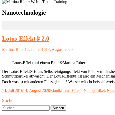
Schlagwort:
Nanotechnologie
Lotus-Effekt® 2.0
Autor
Veröffentlicht
Martina Rüter
14. Juli 2016
14. August 2020
am
Lotus-Effekt auf einem Blatt ©Martina Rüter
Der Lotus-Effekt® ist als Selbstreinigungseffekt von Pflanzen – insbe
Schmutzpartikel abwäscht. Der Lotus-Effekt® ist also ein Mechanismu
Doch was ist mit anderen Flüssigkeiten? Wasser wäscht beispielswei
Veröffentlicht
Kategorien
Schlagwörter
14. Juli 2016
14. August 2020
Bionik
Lotus-Effekt
,
Nanopartikel
,
Nano
am
Haupt-
Suche:
Seitenleiste
Suchen
nach: