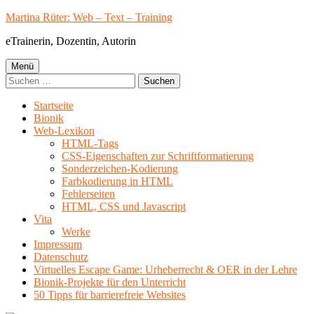
Springe
Martina Rüter: Web – Text – Training
zum
eTrainerin, Dozentin, Autorin
Inhalt
Primäres
Menü
Suchen
Menü
nach:
Startseite
Bionik
Web-Lexikon
HTML-Tags
CSS-Eigenschaften zur Schriftformatierung
Sonderzeichen-Kodierung
Farbkodierung in HTML
Fehlerseiten
HTML, CSS und Javascript
Vita
Werke
Impressum
Datenschutz
Virtuelles Escape Game: Urheberrecht & OER in der Lehre
Bionik-Projekte für den Unterricht
50 Tipps für barrierefreie Websites