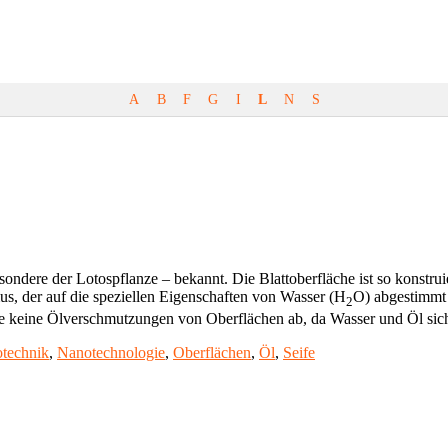
A
B
F
G
I
L
N
S
sondere der Lotospflanze – bekannt. Die Blattoberfläche ist so konstru
s, der auf die speziellen Eigenschaften von Wasser (H
O) abgestimmt 
2
se keine Ölverschmutzungen von Oberflächen ab, da Wasser und Öl sic
technik
,
Nanotechnologie
,
Oberflächen
,
Öl
,
Seife