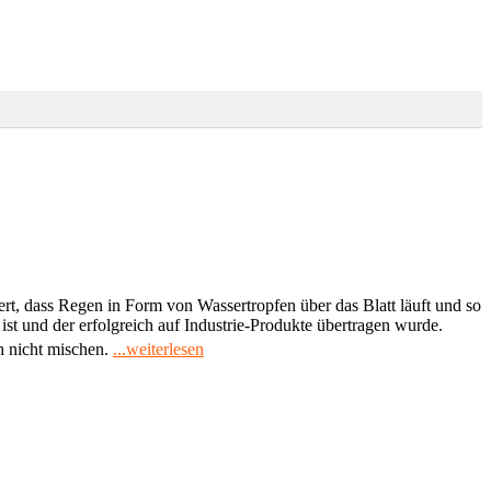
iert, dass Regen in Form von Wassertropfen über das Blatt läuft und so
ist und der erfolgreich auf Industrie-Produkte übertragen wurde.
"Lotus-
h nicht mischen.
...weiterlesen
Effekt®
2.0"