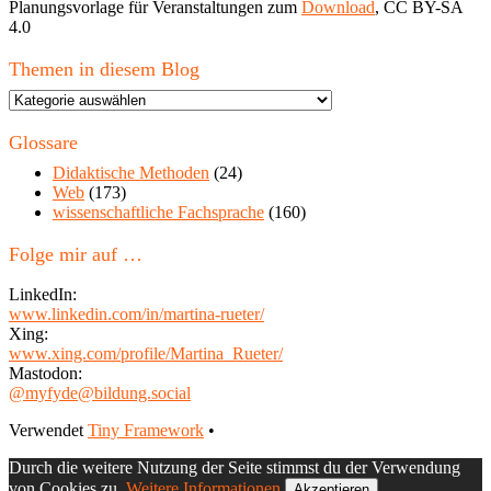
Planungsvorlage für Veranstaltungen zum
Download
, CC BY-SA
4.0
Themen in diesem Blog
Themen
in
diesem
Glossare
Blog
Didaktische Methoden
(24)
Web
(173)
wissenschaftliche Fachsprache
(160)
Folge mir auf …
LinkedIn:
www.linkedin.com/in/martina-rueter/
Xing:
www.xing.com/profile/Martina_Rueter/
Mastodon:
@myfyde@bildung.social
Footer
Verwendet
Tiny Framework
•
Inhalt
Durch die weitere Nutzung der Seite stimmst du der Verwendung
von Cookies zu.
Weitere Informationen
Akzeptieren