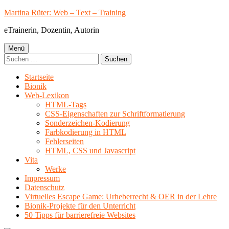
Springe
Martina Rüter: Web – Text – Training
zum
eTrainerin, Dozentin, Autorin
Inhalt
Primäres
Menü
Suchen
Menü
nach:
Startseite
Bionik
Web-Lexikon
HTML-Tags
CSS-Eigenschaften zur Schriftformatierung
Sonderzeichen-Kodierung
Farbkodierung in HTML
Fehlerseiten
HTML, CSS und Javascript
Vita
Werke
Impressum
Datenschutz
Virtuelles Escape Game: Urheberrecht & OER in der Lehre
Bionik-Projekte für den Unterricht
50 Tipps für barrierefreie Websites