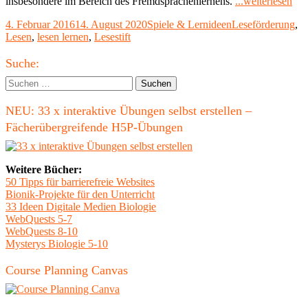
"Di
insbesondere im Bereich des Fremdsprachenlernens.
...weiterlesen
Lese
Veröffentlicht
Kategorien
Schlagwörter
4. Februar 2016
14. August 2020
Spiele & Lernideen
Leseförderung
,
Tipt
am
Lesen
,
lesen lernen
,
Lesestift
Toy
und
Haupt-
Tin
Suche:
Seitenleiste
Suchen
nach:
NEU: 33 x interaktive Übungen selbst erstellen –
Fächerübergreifende H5P-Übungen
Weitere Bücher:
50 Tipps für barrierefreie Websites
Bionik-Projekte für den Unterricht
33 Ideen Digitale Medien Biologie
WebQuests 5-7
WebQuests 8-10
Mysterys Biologie 5-10
Course Planning Canvas