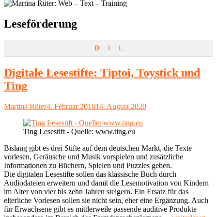
Schlagwort:
Leseförderung
D
I
L
Digitale Lesestifte: Tiptoi, Toystick und
Ting
Autor
Veröffentlicht
Martina Rüter
4. Februar 2016
14. August 2020
am
Ting Lesestift - Quelle: www.ting.eu
Bislang gibt es drei Stifte auf dem deutschen Markt, die Texte
vorlesen, Geräusche und Musik vorspielen und zusätzliche
Informationen zu Büchern, Spielen und Puzzles geben.
Die digitalen Lesestifte sollen das klassische Buch durch
Audiodateien erweitern und damit die Lesemotivation von Kindern
im Alter von vier bis zehn Jahren steigern. Ein Ersatz für das
elterliche Vorlesen sollen sie nicht sein, eher eine Ergänzung. Auch
für Erwachsene gibt es mittlerweile passende auditive Produkte –