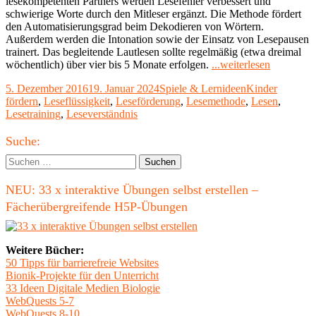
lesekompetenten Partners werden Lesefehler verbessert und
schwierige Worte durch den Mitleser ergänzt. Die Methode fördert
den Automatisierungsgrad beim Dekodieren von Wörtern.
Außerdem werden die Intonation sowie der Einsatz von Lesepausen
trainert. Das begleitende Lautlesen sollte regelmäßig (etwa dreimal
"Leseförd
wöchentlich) über vier bis 5 Monate erfolgen.
...weiterlesen
Das
Veröffentlicht
Kategorien
Schlagwörter
5. Dezember 2016
19. Januar 2024
Spiele & Lernideen
Kinder
Tandem-
am
fördern
,
Leseflüssigkeit
,
Leseförderung
,
Lesemethode
,
Lesen
,
Leseverfa
Lesetraining
,
Leseverständnis
Haupt-
Suche:
Seitenleiste
Suchen
nach:
NEU: 33 x interaktive Übungen selbst erstellen –
Fächerübergreifende H5P-Übungen
Weitere Bücher:
50 Tipps für barrierefreie Websites
Bionik-Projekte für den Unterricht
33 Ideen Digitale Medien Biologie
WebQuests 5-7
WebQuests 8-10