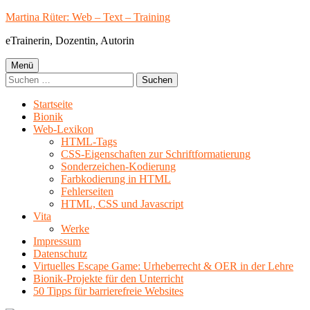
Springe
Martina Rüter: Web – Text – Training
zum
eTrainerin, Dozentin, Autorin
Inhalt
Primäres
Menü
Suchen
Menü
nach:
Startseite
Bionik
Web-Lexikon
HTML-Tags
CSS-Eigenschaften zur Schriftformatierung
Sonderzeichen-Kodierung
Farbkodierung in HTML
Fehlerseiten
HTML, CSS und Javascript
Vita
Werke
Impressum
Datenschutz
Virtuelles Escape Game: Urheberrecht & OER in der Lehre
Bionik-Projekte für den Unterricht
50 Tipps für barrierefreie Websites