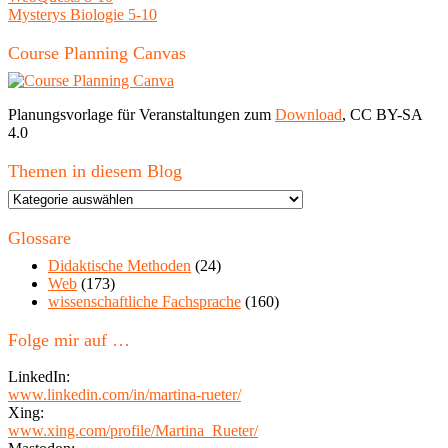
Mysterys Biologie 5-10
Course Planning Canvas
Planungsvorlage für Veranstaltungen zum
Download
, CC BY-SA
4.0
Themen in diesem Blog
Themen
in
diesem
Glossare
Blog
Didaktische Methoden
(24)
Web
(173)
wissenschaftliche Fachsprache
(160)
Folge mir auf …
LinkedIn:
www.linkedin.com/in/martina-rueter/
Xing:
www.xing.com/profile/Martina_Rueter/