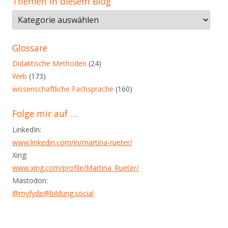
Themen in diesem Blog
Themen
in
diesem
Glossare
Blog
Didaktische Methoden
(24)
Web
(173)
wissenschaftliche Fachsprache
(160)
Folge mir auf …
LinkedIn:
www.linkedin.com/in/martina-rueter/
Xing:
www.xing.com/profile/Martina_Rueter/
Mastodon:
@myfyde@bildung.social