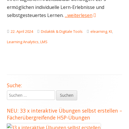
ermöglichen individuelle Lern-Erlebnisse und
"Die Zukunft des
selbstgesteuertes Lernen.
...weiterlesen
Veröffentlicht
Kategorien
Schlagwörter
22. April 2024
Didaktik & Digitale Tools
elearning
,
KI
,
am
Learning Analytics
,
LMS
Suche:
Haupt-
Suchen
Seitenleiste
nach:
NEU: 33 x interaktive Übungen selbst erstellen –
Fächerübergreifende H5P-Übungen