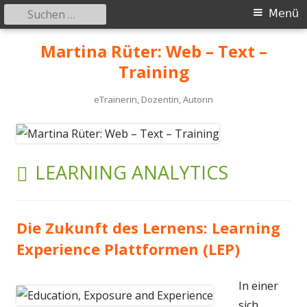
Suchen
Primäres
Menü
nach:
Menü
Springe
Martina Rüter: Web – Text –
zum
Training
Inhalt
eTrainerin, Dozentin, Autorin
SCHLAGWORT:
LEARNING ANALYTICS
Die Zukunft des Lernens: Learning
Experience Plattformen (LEP)
In einer
sich