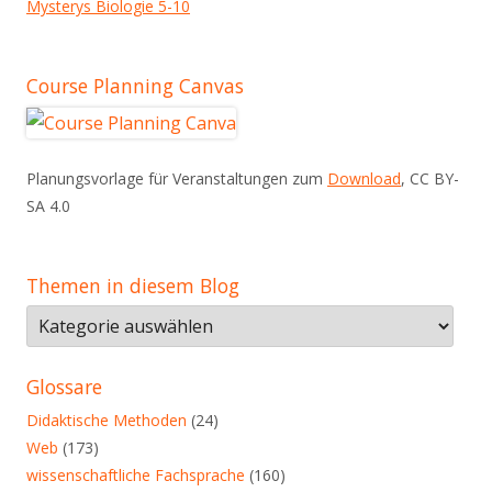
Mysterys Biologie 5-10
Course Planning Canvas
Planungsvorlage für Veranstaltungen zum
Download
, CC BY-
SA 4.0
Themen in diesem Blog
Themen
in
diesem
Glossare
Blog
Didaktische Methoden
(24)
Web
(173)
wissenschaftliche Fachsprache
(160)