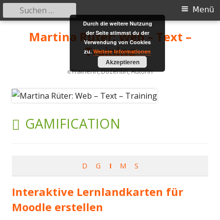
Suchen
Primäres
Menü
nach:
Durch die weitere Nutzung
Menü
Springe
Martina Rüter: Web – Text –
der Seite stimmst du der
zum
Verwendung von Cookies
Training
zu.
Weitere Informationen
Inhalt
Akzeptieren
eTrainerin, Dozentin, Autorin
SCHLAGWORT:
GAMIFICATION
D
G
I
M
S
Interaktive Lernlandkarten für
Moodle erstellen