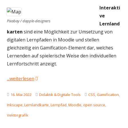
Interakti
ve
Pixabay / dapple-designers
Lernland
karten
sind eine Möglichkeit zur Umsetzung von
digitalen Lernpfaden in Moodle und stellen
gleichzeitig ein Gamification-Element dar, welches
Lernenden auf spielerische Weise den individuellen
Lernfortschritt anzeigt.
"Interaktive Lernlandkarten für Moodle erst
...weiterlesen
Veröffentlicht
Kategorien
Schlagwörter
16. Mai 2022
Didaktik & Digitale Tools
CSS
,
Gamification
,
am
Inkscape
,
Lernlandkarte
,
Lernpfad
,
Moodle
,
open source
,
Vektorgrafik