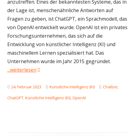
anzutreffen. Eines der bekanntesten Systeme, das in
der Lage ist, menschenähnliche Antworten auf
Fragen zu geben, ist ChatGPT, ein Sprachmodell, das
von OpenAI entwickelt wurde. OpenAI ist ein privates
Forschungsunternehmen, das sich auf die
Entwicklung von künstlicher Intelligenz (KI) und
maschinellem Lernen spezialisiert hat. Das
Unternehmen wurde im Jahr 2015 gegründet.
"Wie kannst du ChatGPT nutzen?"
...weiterlesen
Veröffentlicht
Kategorien
Schlagwörter
24. Februar 2023
Künstliche Intelligenz (KI)
Chatbot
,
am
ChatGPT
,
Künstliche Intelligenz (KI)
,
OpenAI