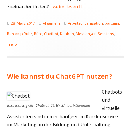
"BarCamp Ruhr 2017: Ch
zueinander finden?
...weiterlesen
Veröffentlicht
Kategorien
Schlagwörter
28. März 2017
Allgemein
Arbeitsorganisation
,
barcamp
,
am
Barcamp Ruhr
,
Büro
,
Chatbot
,
Kanban
,
Messenger
,
Sessions
,
Trello
Wie kannst du ChatGPT nutzen?
Chatbots
und
Bild: James grills, Chatbot, CC BY-SA 4.0, Wikimedia
virtuelle
Assistenten sind immer häufiger im Kundenservice,
im Marketing, in der Bildung und Unterhaltung