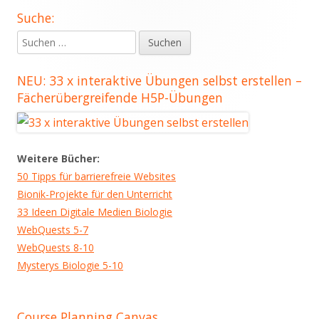
Suche:
Haupt-
Suchen
Seitenleiste
nach:
NEU: 33 x interaktive Übungen selbst erstellen –
Fächerübergreifende H5P-Übungen
Weitere Bücher:
50 Tipps für barrierefreie Websites
Bionik-Projekte für den Unterricht
33 Ideen Digitale Medien Biologie
WebQuests 5-7
WebQuests 8-10
Mysterys Biologie 5-10
Course Planning Canvas