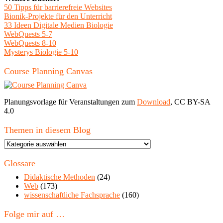
50 Tipps für barrierefreie Websites
Bionik-Projekte für den Unterricht
33 Ideen Digitale Medien Biologie
WebQuests 5-7
WebQuests 8-10
Mysterys Biologie 5-10
Course Planning Canvas
Planungsvorlage für Veranstaltungen zum
Download
, CC BY-SA
4.0
Themen in diesem Blog
Themen
in
diesem
Glossare
Blog
Didaktische Methoden
(24)
Web
(173)
wissenschaftliche Fachsprache
(160)
Folge mir auf …