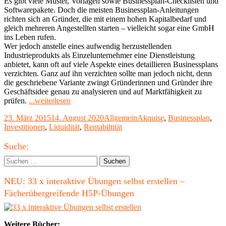
Es gibt viele Muster, Vorlagen sowie Businessplan-Checklisten und
Softwarepakete. Doch die meisten Businessplan-Anleitungen
richten sich an Gründer, die mit einem hohen Kapitalbedarf und
gleich mehreren Angestellten starten – vielleicht sogar eine GmbH
ins Leben rufen.
Wer jedoch anstelle eines aufwendig herzustellenden
Industrieprodukts als Einzelunternehmer eine Dienstleistung
anbietet, kann oft auf viele Aspekte eines detaillieren Businessplans
verzichten. Ganz auf ihn verzichten sollte man jedoch nicht, denn
die geschriebene Variante zwingt Gründerinnen und Gründer ihre
Geschäftsidee genau zu analysieren und auf Marktfähigkeit zu
"Businessplan
prüfen.
...weiterlesen
für
Veröffentlicht
Kategorien
Schlagwörter
23. März 2015
14. August 2020
Allgemein
Akquise
,
Businessplan
,
Freiberufler:
am
Investitionen
,
Liquidität
,
Rentabiltität
Was
muss
Haupt-
rein
Suche:
und
Seitenleiste
Suchen
was
nach:
nicht?"
NEU: 33 x interaktive Übungen selbst erstellen –
Fächerübergreifende H5P-Übungen
Weitere Bücher: