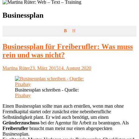
Schlagwort:
Businessplan
B
H
Businessplan für Freiberufler: Was muss
rein und was nicht?
Autor
Veröffentlicht
Martina Rüter
23. März 2015
14. August 2020
am
Businessplan schreiben - Quelle:
Pixabay
Einen Businessplan sollte man auch erstellen, wenn man ohne
Fremdkapital startet oder zunächst eine nebenberufliche
Selbständigkeit plant. Er wird auch benötigt, um einen
Gründerzuschuss
bei der Agentur für Arbeit zu beantragen. Als
Freiberufler
braucht man meist nur einen abgespeckten
Businessplan.