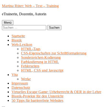
Springe
Martina Rüter: Web – Text – Training
zum
eTrainerin, Dozentin, Autorin
Inhalt
Primäres
Menü
Suchen
Menü
nach:
Startseite
Bionik
Web-Lexikon
HTML-Tags
CSS-Eigenschaften zur Schriftformatierung
Sonderzeichen-Kodierung
Farbkodierung in HTML
Fehlerseiten
HTML, CSS und Javascript
Vita
Werke
Impressum
Datenschutz
Virtuelles Escape Game: Urheberrecht & OER in der Lehre
Bionik-Projekte für den Unterricht
50 Tipps für barrierefreie Websites