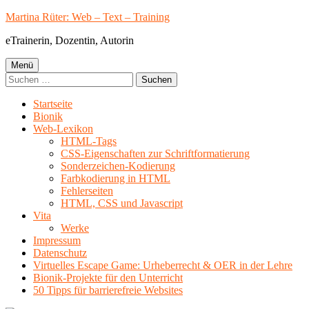
Springe
Martina Rüter: Web – Text – Training
zum
eTrainerin, Dozentin, Autorin
Inhalt
Primäres
Menü
Suchen
Menü
nach:
Startseite
Bionik
Web-Lexikon
HTML-Tags
CSS-Eigenschaften zur Schriftformatierung
Sonderzeichen-Kodierung
Farbkodierung in HTML
Fehlerseiten
HTML, CSS und Javascript
Vita
Werke
Impressum
Datenschutz
Virtuelles Escape Game: Urheberrecht & OER in der Lehre
Bionik-Projekte für den Unterricht
50 Tipps für barrierefreie Websites