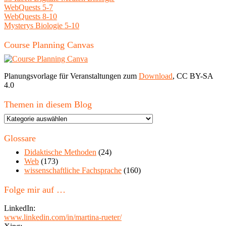
WebQuests 5-7
WebQuests 8-10
Mysterys Biologie 5-10
Course Planning Canvas
Planungsvorlage für Veranstaltungen zum
Download
, CC BY-SA
4.0
Themen in diesem Blog
Themen
in
diesem
Glossare
Blog
Didaktische Methoden
(24)
Web
(173)
wissenschaftliche Fachsprache
(160)
Folge mir auf …
LinkedIn:
www.linkedin.com/in/martina-rueter/