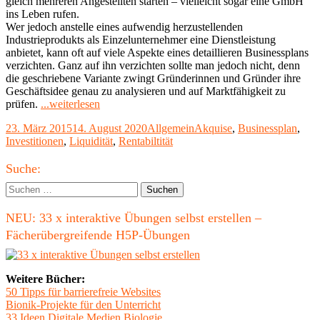
gleich mehreren Angestellten starten – vielleicht sogar eine GmbH
ins Leben rufen.
Wer jedoch anstelle eines aufwendig herzustellenden
Industrieprodukts als Einzelunternehmer eine Dienstleistung
anbietet, kann oft auf viele Aspekte eines detaillieren Businessplans
verzichten. Ganz auf ihn verzichten sollte man jedoch nicht, denn
die geschriebene Variante zwingt Gründerinnen und Gründer ihre
Geschäftsidee genau zu analysieren und auf Marktfähigkeit zu
"Businessplan
prüfen.
...weiterlesen
für
Veröffentlicht
Kategorien
Schlagwörter
23. März 2015
14. August 2020
Allgemein
Akquise
,
Businessplan
,
Freiberufler:
am
Investitionen
,
Liquidität
,
Rentabiltität
Was
muss
Haupt-
rein
Suche:
und
Seitenleiste
Suchen
was
nach:
nicht?"
NEU: 33 x interaktive Übungen selbst erstellen –
Fächerübergreifende H5P-Übungen
Weitere Bücher:
50 Tipps für barrierefreie Websites
Bionik-Projekte für den Unterricht
33 Ideen Digitale Medien Biologie