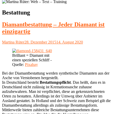
Schlagwort:
Bestattung
Diamantbestattung – Jeder Diamant ist
einzigartig
Autor
Veröffentlicht
Martina Rüter
28. Dezember 2015
14. August 2020
am
Brilliant = Diamant mit
einen speziellen Schliff -
Quelle:
Pixabay
Bei der Diamantbestattung werden synthetische Diamanten aus der
Asche von Verstobenen hergestellt.
In Deutschland besteht
Bestattungspflicht
. Das heißt, dass es in
Deutschland nicht zulässig ist Kremationsasche zuhause
aufzubewahren. Man ist verpflichtet, diese an gekennzeichneten
Orten zu bestatten. Allerdings ist der Umweg über Anbieter im
Ausland gestattet. In Holland und der Schweiz zum Beispiel gilt die
Diamantbestattung allerdings als zulässige Bestattungsform.
Mittlerweile bieten zahlreiche Bestattungsunternehmen diese