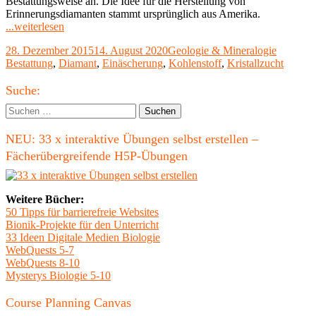
Bestattungsweise an. Die Idee für die Herstellung von
Erinnerungsdiamanten stammt ursprünglich aus Amerika.
"Diamantbestattung
...weiterlesen
–
Veröffentlicht
Kategorien
Schlagwö
28. Dezember 2015
14. August 2020
Geologie & Mineralogie
Jeder
am
Bestattung
,
Diamant
,
Einäscherung
,
Kohlenstoff
,
Kristallzucht
Diamant
ist
Haupt-
einzigartig"
Suche:
Seitenleiste
Suchen
nach:
NEU: 33 x interaktive Übungen selbst erstellen –
Fächerübergreifende H5P-Übungen
Weitere Bücher:
50 Tipps für barrierefreie Websites
Bionik-Projekte für den Unterricht
33 Ideen Digitale Medien Biologie
WebQuests 5-7
WebQuests 8-10
Mysterys Biologie 5-10
Course Planning Canvas