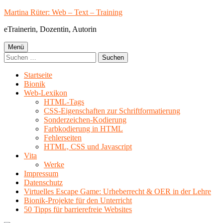
Springe
Martina Rüter: Web – Text – Training
zum
eTrainerin, Dozentin, Autorin
Inhalt
Primäres
Menü
Suchen
Menü
nach:
Startseite
Bionik
Web-Lexikon
HTML-Tags
CSS-Eigenschaften zur Schriftformatierung
Sonderzeichen-Kodierung
Farbkodierung in HTML
Fehlerseiten
HTML, CSS und Javascript
Vita
Werke
Impressum
Datenschutz
Virtuelles Escape Game: Urheberrecht & OER in der Lehre
Bionik-Projekte für den Unterricht
50 Tipps für barrierefreie Websites