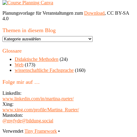
Planungsvorlage für Veranstaltungen zum
Download
, CC BY-SA
4.0
Themen in diesem Blog
Themen
in
diesem
Glossare
Blog
Didaktische Methoden
(24)
Web
(173)
wissenschaftliche Fachsprache
(160)
Folge mir auf …
LinkedIn:
www.linkedin.com/in/martina-rueter/
Xing:
www.xing.com/profile/Martina_Rueter/
Mastodon:
@myfyde@bildung.social
Footer
Verwendet
Tiny Framework
•