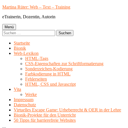
Springe
Martina Rüter: Web – Text – Training
zum
eTrainerin, Dozentin, Autorin
Inhalt
Primäres
Menü
Suchen
Menü
nach:
Startseite
Bionik
Web-Lexikon
HTML-Tags
CSS-Eigenschaften zur Schriftformatierung
Sonderzeichen-Kodierung
Farbkodierung in HTML
Fehlerseiten
HTML, CSS und Javascript
Vita
Werke
Impressum
Datenschutz
Virtuelles Escape Game: Urheberrecht & OER in der Lehre
Bionik-Projekte für den Unterricht
50 Tipps für barrierefreie Websites