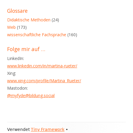
in
diesem
Glossare
Blog
Didaktische Methoden
(24)
Web
(173)
wissenschaftliche Fachsprache
(160)
Folge mir auf …
LinkedIn:
www.linkedin.com/in/martina-rueter/
Xing:
www.xing.com/profile/Martina_Rueter/
Mastodon:
@myfyde@bildung.social
Footer
Verwendet
Tiny Framework
•