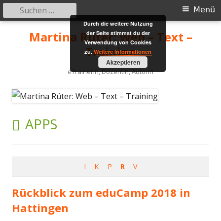
Suchen
Primäres
Menü
nach:
Durch die weitere Nutzung
Menü
Springe
Martina Rüter: Web – Text –
der Seite stimmst du der
zum
Verwendung von Cookies
Training
zu.
Weitere Informationen
Inhalt
Akzeptieren
eTrainerin, Dozentin, Autorin
SCHLAGWORT:
APPS
I
K
P
R
V
Rückblick zum eduCamp 2018 in
Hattingen