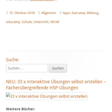
Veröffentlicht
Kategorien
Schlagwörter
15. Oktober 2018
Allgemein
Apps
,
barcamp
,
Bildung
,
am
educamp
,
Schule
,
Unterricht
,
VR/AR
Suche:
Haupt-
Suchen
Seitenleiste
nach:
NEU: 33 x interaktive Übungen selbst erstellen –
Fächerübergreifende H5P-Übungen
Weitere Bücher: