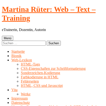
Springe
Martina Rüter: Web – Text –
zum
Inhalt
Training
eTrainerin, Dozentin, Autorin
Primäres
Menü
Suchen
Menü
nach:
Startseite
Bionik
Web-Lexikon
HTML-Tags
CSS-Eigenschaften zur Schriftformatierung
Sonderzeichen-Kodierung
Farbkodierung in HTML
Fehlerseiten
HTML, CSS und Javascript
Vita
Werke
Impressum
Datenschutz