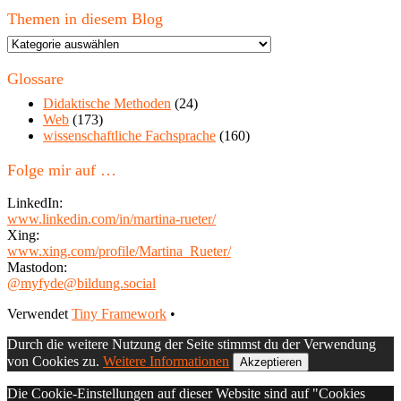
Themen in diesem Blog
Themen
in
diesem
Glossare
Blog
Didaktische Methoden
(24)
Web
(173)
wissenschaftliche Fachsprache
(160)
Folge mir auf …
LinkedIn:
www.linkedin.com/in/martina-rueter/
Xing:
www.xing.com/profile/Martina_Rueter/
Mastodon:
@myfyde@bildung.social
Footer
Verwendet
Tiny Framework
•
Inhalt
Durch die weitere Nutzung der Seite stimmst du der Verwendung
von Cookies zu.
Weitere Informationen
Akzeptieren
Die Cookie-Einstellungen auf dieser Website sind auf "Cookies