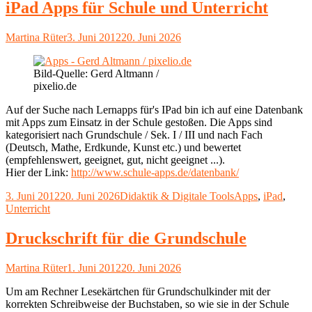
iPad Apps für Schule und Unterricht
Autor
Veröffentlicht
Martina Rüter
3. Juni 2012
20. Juni 2026
am
Bild-Quelle: Gerd Altmann /
pixelio.de
Auf der Suche nach Lernapps für's IPad bin ich auf eine Datenbank
mit Apps zum Einsatz in der Schule gestoßen. Die Apps sind
kategorisiert nach Grundschule / Sek. I / III und nach Fach
(Deutsch, Mathe, Erdkunde, Kunst etc.) und bewertet
(empfehlenswert, geeignet, gut, nicht geeignet ...).
Hier der Link:
http://www.schule-apps.de/datenbank/
Veröffentlicht
Kategorien
Schlagwörter
3. Juni 2012
20. Juni 2026
Didaktik & Digitale Tools
Apps
,
iPad
,
am
Unterricht
Druckschrift für die Grundschule
Autor
Veröffentlicht
Martina Rüter
1. Juni 2012
20. Juni 2026
am
Um am Rechner Lesekärtchen für Grundschulkinder mit der
korrekten Schreibweise der Buchstaben, so wie sie in der Schule