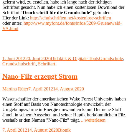
gelernt wird, zu erstellen, habe ich lange nach der richtigen
Schriftart gesucht. Nun habe ich einen kostenlosen Download der
Schriftart "
Druckschrift für die Grundschule
" gefunden.
Hier der Link:
http://schulschriften.net/kostenlose-schriften
oder unter:
http://www.myfont.de/fonts/infos/5209-Gruenewald-
VA.html
Veröffentlicht
Kategorien
Schlagwörter
1. Juni 2012
20. Juni 2026
Didaktik & Digitale Tools
Grundschule
,
am
Grundschulschrift
,
Schriftart
Nano-Filz erzeugt Strom
Autor
Veröffentlicht
Martina Rüter
7. April 2012
14. August 2020
am
Wissenschaftler der amerikanischen Wake Forest University haben
einen Stoff auf Basis von Nanotechnologie entwickelt, der
Umgebungswärme in Energie umwandlen kann. Der neue Stoff
ähnelt in seinem Aussehen und seiner Haptik herkömmlichem Filz,
"Nano-
weshalb er den Namen "Nano-Filz" trägt.
...weiterlesen
Filz
Veröffentlicht
Kategorien
7. April 2012
14. August 2020
Bionik
erzeugt