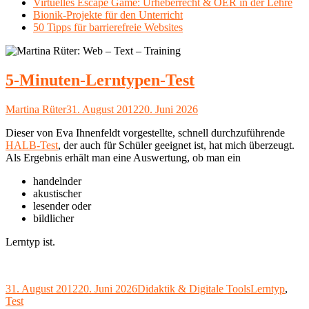
Virtuelles Escape Game: Urheberrecht & OER in der Lehre
Bionik-Projekte für den Unterricht
50 Tipps für barrierefreie Websites
5-Minuten-Lerntypen-Test
Autor
Veröffentlicht
Martina Rüter
31. August 2012
20. Juni 2026
am
Dieser von Eva Ihnenfeldt vorgestellte, schnell durchzuführende
HALB-Test
, der auch für Schüler geeignet ist, hat mich überzeugt.
Als Ergebnis erhält man eine Auswertung, ob man ein
handelnder
akustischer
lesender oder
bildlicher
Lerntyp ist.
Veröffentlicht
Kategorien
Schlagwörter
31. August 2012
20. Juni 2026
Didaktik & Digitale Tools
Lerntyp
,
am
Test