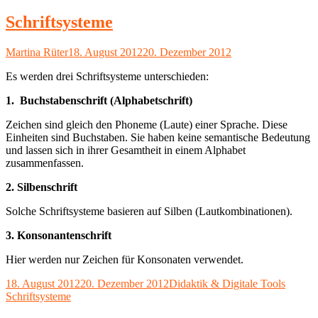
Schriftsysteme
Autor
Veröffentlicht
Martina Rüter
18. August 2012
20. Dezember 2012
am
Es werden drei Schriftsysteme unterschieden:
1. Buchstabenschrift (Alphabetschrift)
Zeichen sind gleich den Phoneme (Laute) einer Sprache. Diese
Einheiten sind Buchstaben. Sie haben keine semantische Bedeutung
und lassen sich in ihrer Gesamtheit in einem Alphabet
zusammenfassen.
2. Silbenschrift
Solche Schriftsysteme basieren auf Silben (Lautkombinationen).
3. Konsonantenschrift
Hier werden nur Zeichen für Konsonaten verwendet.
Veröffentlicht
Kategorien
Schlag
18. August 2012
20. Dezember 2012
Didaktik & Digitale Tools
am
Schriftsysteme