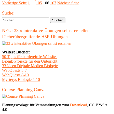
am
Seitennummerierung
Seite
Seite
Seite
Seite
Vorherige Seite
1
…
105
106
107
Nächste Seite
Strom"
der
Haupt-
Suche:
Beiträge
Seitenleiste
Suchen
nach:
NEU: 33 x interaktive Übungen selbst erstellen –
Fächerübergreifende H5P-Übungen
Weitere Bücher:
50 Tipps für barrierefreie Websites
Bionik-Projekte für den Unterricht
33 Ideen Digitale Medien Biologie
WebQuests 5-7
WebQuests 8-10
Mysterys Biologie 5-10
Course Planning Canvas
Planungsvorlage für Veranstaltungen zum
Download
, CC BY-SA
4.0