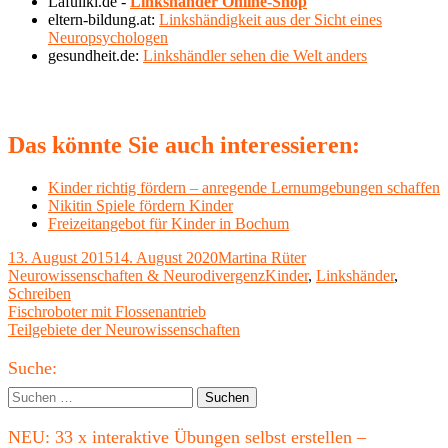
Lafüliki.de -
Linkshänder Online-Shop
eltern-bildung.at:
Linkshändigkeit aus der Sicht eines
Neuropsychologen
gesundheit.de:
Linkshändler sehen die Welt anders
Das könnte Sie auch interessieren:
Kinder richtig fördern – anregende Lernumgebungen schaffen
Nikitin Spiele fördern Kinder
Freizeitangebot für Kinder in Bochum
Veröffentlicht
Autor
Kategorien
13. August 2015
14. August 2020
Martina Rüter
am
Schlagwörter
Neurowissenschaften & Neurodivergenz
Kinder
,
Linkshänder
,
Schreiben
Beitragsnavigation
Vorheriger
Fischroboter mit Flossenantrieb
Beitrag:
Nächster
Teilgebiete der Neurowissenschaften
Beitrag
Haupt-
Suche:
Seitenleiste
Suchen
nach:
NEU: 33 x interaktive Übungen selbst erstellen –