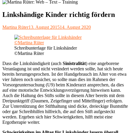
Linkshändige Kinder richtig fördern
Autor
Veröffentlicht
Martina Rüter
13. August 2015
14. August 2020
am
Schreibunterlage für Linkshänder
©Martina Rüter
Dass die Linkshändigkeit (auch
Sinistralität
) eine angeborene
Veranlagung ist und nicht verändert werden sollte, hat sich heute
bereits herumgesprochen. Ist der Handgebrauch im Alter von etwa
vier Jahren noch unsicher, so sollte man dies im Rahmen der
Vorsorgeuntersuchung (U9) beim Kinderarzt ansprechen, da dies
auf eine motorische Entwicklungsverzögerung hinweisen kann.
Auch die Haltung des Stifts sollte in diesem Alter bereits mit dem
Dreipunktgriff (Daumen, Zeigefinger und Mittelfinger) erfolgen.
Zur Unterstützung der Stifthaltung sind dicke, dreieckige Buntstifte
oder gar Schreibhilfen hilfreich, die auf den Stift aufgesteckt
werden. Ergeben sich hier Schwierigkeiten, hilft meist eine
Ergotherapie weiter.
Schwierigkeiten im Alltag für Linkshänder lauern überall