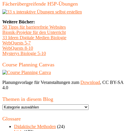
Fächerübergreifende H5P-Übungen
Weitere Bücher:
50 Tipps für barrierefreie Websites
Bionik-Projekte für den Unterricht
33 Ideen Digitale Medien Biologie
WebQuests 5-7
WebQuests 8-10
Mysterys Biologie 5-10
Course Planning Canvas
Planungsvorlage für Veranstaltungen zum
Download
, CC BY-SA
4.0
Themen in diesem Blog
Themen
in
diesem
Glossare
Blog
Didaktische Methoden
(24)