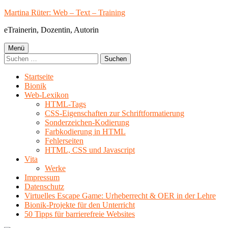
Springe
Martina Rüter: Web – Text – Training
zum
eTrainerin, Dozentin, Autorin
Inhalt
Primäres
Menü
Suchen
Menü
nach:
Startseite
Bionik
Web-Lexikon
HTML-Tags
CSS-Eigenschaften zur Schriftformatierung
Sonderzeichen-Kodierung
Farbkodierung in HTML
Fehlerseiten
HTML, CSS und Javascript
Vita
Werke
Impressum
Datenschutz
Virtuelles Escape Game: Urheberrecht & OER in der Lehre
Bionik-Projekte für den Unterricht
50 Tipps für barrierefreie Websites