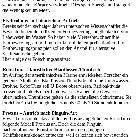
schwimmenden Körper verwirbelt. Dies spart Energie und steigert
die Wendigkeit im Meer.
Fischroboter mit bionischem Antrieb
Bereits seit den sechziger Jahren untersuchen Wissenschaftler die
Besonderheiten der effizienten Fortbewegungsmöglichkeiten von
Lebewesen im Wasser. So haben viele Meeresbewohner ihre
Fortbewegungsart im Lauf der Jahrmillionen perfektioniert. Ihre
Fortbewegungsprinzipien sollen den Anstoß für alternative
Schiffsantriebe geben.
Hier einige der Forschungsansätze:
RoboTuna – künstlicher Blauflossen-Thunfisch
Im Auftrag der amerikanischen Marine entwickelten Forscher ein
getreues Abbild des Blauflossen-Thunfischs für eine Unterwasser-
Drohne. RobotTuna soll U-Boote observieren, Radioaktivität
messen und mittels einer Unterwasser-Kamera die Gewässer
überwachen. Thunfische gelten als die schnellsten Schwimmer. Sie
erreichen Geschwindigkeiten von bis 60 bis 70 Stundenkilometer.
Proteus – Antrieb nach Pinguin-Art
Etwas kurios mutet das auf den einflossig angetribenen RoboTuna
folgende Modell Proteus an. Doch die dem Pinguin
nachempfundene Konstruktion kommt den gängigen
Schiffskonstruktionen entgegen, weil es keinen sich bewegenden