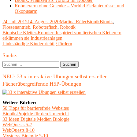
Bionik: Pflanzen als Vorbild für Roboter
Roboterarm ohne Gelenke – Vorbild Elefantenrüssel und
Okopusarm
Veröffentlicht
Autor
Kategorien
Schlagwörter
24. Juli 2015
14. August 2020
Martina Rüter
Bionik
Bionik
,
am
Flossenantrieb
,
Roboterfisch
,
Robotik
Beitragsnavigation
Vorheriger
Bionische Kletter-Roboter: Inspiriert von tierischen Kletterern
Beitrag:
erklimmen sie Industrieanlagen
Nächster
Linkshändige Kinder richtig fördern
Beitrag
Haupt-
Suche:
Seitenleiste
Suchen
nach:
NEU: 33 x interaktive Übungen selbst erstellen –
Fächerübergreifende H5P-Übungen
Weitere Bücher:
50 Tipps für barrierefreie Websites
Bionik-Projekte für den Unterricht
33 Ideen Digitale Medien Biologie
WebQuests 5-7
WebQuests 8-10
Mysterys Biologie 5-10