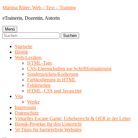
Springe
Martina Rüter: Web – Text – Training
zum
eTrainerin, Dozentin, Autorin
Inhalt
Primäres
Menü
Suchen
Menü
nach:
Startseite
Bionik
Web-Lexikon
HTML-Tags
CSS-Eigenschaften zur Schriftformatierung
Sonderzeichen-Kodierung
Farbkodierung in HTML
Fehlerseiten
HTML, CSS und Javascript
Vita
Werke
Impressum
Datenschutz
Virtuelles Escape Game: Urheberrecht & OER in der Lehre
Bionik-Projekte für den Unterricht
50 Tipps für barrierefreie Websites