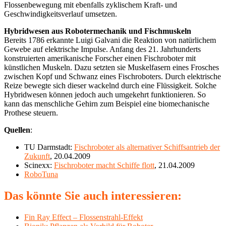
Flossenbewegung mit ebenfalls zyklischem Kraft- und
Geschwindigkeitsverlauf umsetzen.
Hybridwesen aus Robotermechanik und Fischmuskeln
Bereits 1786 erkannte Luigi Galvani die Reaktion von natürlichem
Gewebe auf elektrische Impulse. Anfang des 21. Jahrhunderts
konstruierten amerikanische Forscher einen Fischroboter mit
künstlichen Muskeln. Dazu setzten sie Muskelfasern eines Frosches
zwischen Kopf und Schwanz eines Fischroboters. Durch elektrische
Reize bewegte sich dieser wackelnd durch eine Flüssigkeit. Solche
Hybridwesen können jedoch auch umgekehrt funktionieren. So
kann das menschliche Gehirn zum Beispiel eine biomechanische
Prothese steuern.
Quellen
:
TU Darmstadt:
Fischroboter als alternativer Schiffsantrieb der
Zukunft
, 20.04.2009
Scinexx:
Fischroboter macht Schiffe flott
, 21.04.2009
RoboTuna
Das könnte Sie auch interessieren:
Fin Ray Effect – Flossenstrahl-Effekt