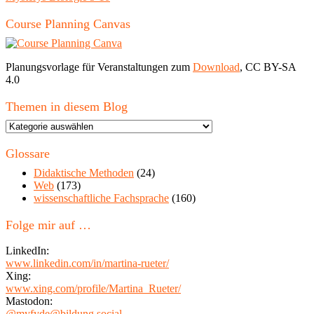
Course Planning Canvas
Planungsvorlage für Veranstaltungen zum
Download
, CC BY-SA
4.0
Themen in diesem Blog
Themen
in
diesem
Glossare
Blog
Didaktische Methoden
(24)
Web
(173)
wissenschaftliche Fachsprache
(160)
Folge mir auf …
LinkedIn:
www.linkedin.com/in/martina-rueter/
Xing:
www.xing.com/profile/Martina_Rueter/
Mastodon:
@myfyde@bildung.social