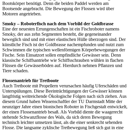
Bootskörper benötigt. Denn die beiden Paddel werden am
Bootsende angebracht. Die Bewegung der Flossen wird über
Motoren angetrieben.
Smoky – Roboterfisch nach dem Vorbild der Goldbrasse
Eine der neuesten Errungenschaften ist ein Fischroboter namens
Smoky, der aus zehn Segmenten besteht, die gegeneinander
beweglich sind und mit einer elastischen Hülle überzogen sind. Der
künstliche Fisch ist der Goldbrasse nachempfunden und nutzt zum
Schwimmen die typischen wellenförmigen Körperbewegungen der
Fische. Sein Einsatzort sollen empfindliche Gewässer sein. Denn
klassische Schiffsantriebe wie Schiffsschrauben wühlen in flachen
Flüssen die Gewässerböden auf. Hierdurch nehmen Pflanzen und
Tiere schaden.
Flossenantrieb für Tretboote
Auch Tretboote mit Propellern verursachen häufig Uferschäden und
Unterspülungen. Diese Beeinträchtigungen der Gewässer können
langfristig weitreichende Ökologische Folgen nach sich ziehen. Aus
diesem Grund haben Wissenschaftler der TU Darmstadt Mitte der
neunziger Jahre einen bionischen Roboter in Fischgestalt entwickelt,
der einen Flossenantrieb besaß. Als Vorbild diente die waagerecht
stehende Schwanzflosse des Wals, da sich deren Bewegung
technisch leichter umsetzen lässt, als die einer senkrecht sehenden
Flosse. Die langsame zyklische Tretbewegung ließ sich gut in eine