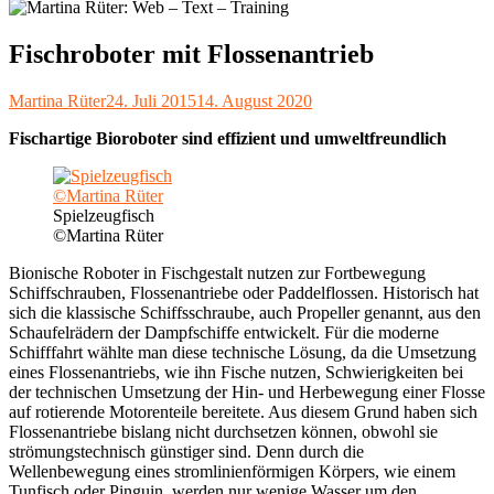
Fischroboter mit Flossenantrieb
Autor
Veröffentlicht
Martina Rüter
24. Juli 2015
14. August 2020
am
Fischartige Bioroboter sind effizient und umweltfreundlich
Spielzeugfisch
©Martina Rüter
Bionische Roboter in Fischgestalt nutzen zur Fortbewegung
Schiffschrauben, Flossenantriebe oder Paddelflossen. Historisch hat
sich die klassische Schiffsschraube, auch Propeller genannt, aus den
Schaufelrädern der Dampfschiffe entwickelt. Für die moderne
Schifffahrt wählte man diese technische Lösung, da die Umsetzung
eines Flossenantriebs, wie ihn Fische nutzen, Schwierigkeiten bei
der technischen Umsetzung der Hin- und Herbewegung einer Flosse
auf rotierende Motorenteile bereitete. Aus diesem Grund haben sich
Flossenantriebe bislang nicht durchsetzen können, obwohl sie
strömungstechnisch günstiger sind. Denn durch die
Wellenbewegung eines stromlinienförmigen Körpers, wie einem
Tunfisch oder Pinguin, werden nur wenige Wasser um den