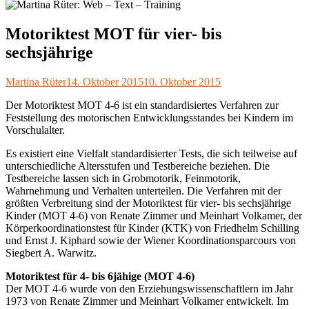
Motoriktest MOT für vier- bis
sechsjährige
Autor
Veröffentlicht
Martina Rüter
14. Oktober 2015
10. Oktober 2015
am
Der Motoriktest MOT 4-6 ist ein standardisiertes Verfahren zur
Feststellung des motorischen Entwicklungsstandes bei Kindern im
Vorschulalter.
Es existiert eine Vielfalt standardisierter Tests, die sich teilweise auf
unterschiedliche Altersstufen und Testbereiche beziehen. Die
Testbereiche lassen sich in Grobmotorik, Feinmotorik,
Wahrnehmung und Verhalten unterteilen. Die Verfahren mit der
größten Verbreitung sind der Motoriktest für vier- bis sechsjährige
Kinder (MOT 4-6) von Renate Zimmer und Meinhart Volkamer, der
Körperkoordinationstest für Kinder (KTK) von Friedhelm Schilling
und Ernst J. Kiphard sowie der Wiener Koordinationsparcours von
Siegbert A. Warwitz.
Motoriktest für 4- bis 6jähige (MOT 4-6)
Der MOT 4-6 wurde von den Erziehungswissenschaftlern im Jahr
1973 von Renate Zimmer und Meinhart Volkamer entwickelt. Im