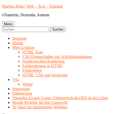
Springe
Martina Rüter: Web – Text – Training
zum
eTrainerin, Dozentin, Autorin
Inhalt
Primäres
Menü
Suchen
Menü
nach:
Startseite
Bionik
Web-Lexikon
HTML-Tags
CSS-Eigenschaften zur Schriftformatierung
Sonderzeichen-Kodierung
Farbkodierung in HTML
Fehlerseiten
HTML, CSS und Javascript
Vita
Werke
Impressum
Datenschutz
Virtuelles Escape Game: Urheberrecht & OER in der Lehre
Bionik-Projekte für den Unterricht
50 Tipps für barrierefreie Websites