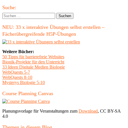
Beitrag
Haupt-
Suche:
Seitenleiste
Suchen
nach:
NEU: 33 x interaktive Übungen selbst erstellen –
Fächerübergreifende H5P-Übungen
Weitere Bücher:
50 Tipps für barrierefreie Websites
Bionik-Projekte für den Unterricht
33 Ideen Digitale Medien Biologie
WebQuests 5-7
WebQuests 8-10
Mysterys Biologie 5-10
Course Planning Canvas
Planungsvorlage für Veranstaltungen zum
Download
, CC BY-SA
4.0
Themen in diesem Blog