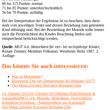
86 bis 115 Punkte: normal
71 bis 85 Punkte: unterdurchschnittlich
56 bis 70 Punkte: auffällig
Bei der Interpretation der Ergebnisse ist zu beachten, dass diese
stark vom jeweiligen Tester und dessen Beziehung zum getesteten
Kind abhängig sind. Bei der Beurteilung der Motorik sollte immer
auch die Persönlichkeit des Kindes Beachtung finden und
entsprechend berücksichtigt werden.
Quelle
:
MOT 4-6. Motoriktest für vier- bis sechsjährige Kinder,
Renate Zimmer, Meinhart Volkamer, Weinheim: Beltz 1987, 2.
Auflage
Das könnte Sie auch interessieren:
Was ist Motopädie?
Rezension: Die vier Dimensionen der Bildung (2017)
Der Mann-Zeichen-Test nach Hermann Ziler
Veröffentlicht
Autor
Kategorien
14. Oktober 2015
10. Oktober 2015
Martina Rüter
Medizin &
am
Schlagwörter
Gesundheit
MOT 4-6
,
Motorik
,
Motoriktest
,
Testverfahren
Beitragsnavigation
Vorheriger
Künstliche Hornhaut – Augenprothese aus Kunststoff
Beitrag:
Nächster
Der Mann-Zeichen-Test nach Hermann Ziler