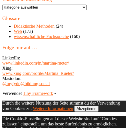
Themen
in
diesem
Glossare
Blog
Didaktische Methoden
(24)
Web
(173)
wissenschaftliche Fachsprache
(160)
Folge mir auf …
LinkedIn:
www.linkedin.com/in/martina-rueter/
Xing:
www.xing.com/profile/Martina_Rueter/
Mastodon:
@myfyde@bildung.social
Footer
Verwendet
Tiny Framework
•
Inhalt
Durch die weitere Nutzung der Seite stimmst du der Verwendung
von Cookies zu.
Weitere Informationen
Akzeptieren
Die Cookie-Einstellungen auf dieser Website sind auf "Cookies
zulassen" eingestellt, um das beste Surferlebnis zu ermöglichen.