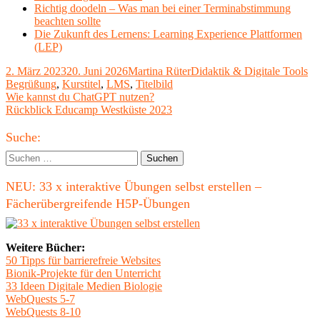
Richtig doodeln – Was man bei einer Terminabstimmung
beachten sollte
Die Zukunft des Lernens: Learning Experience Plattformen
(LEP)
Veröffentlicht
Autor
Kategorien
Sc
2. März 2023
20. Juni 2026
Martina Rüter
Didaktik & Digitale Tools
am
Begrüßung
,
Kurstitel
,
LMS
,
Titelbild
Beitragsnavigation
Vorheriger
Wie kannst du ChatGPT nutzen?
Beitrag:
Nächster
Rückblick Educamp Westküste 2023
Beitrag
Haupt-
Suche:
Seitenleiste
Suchen
nach:
NEU: 33 x interaktive Übungen selbst erstellen –
Fächerübergreifende H5P-Übungen
Weitere Bücher:
50 Tipps für barrierefreie Websites
Bionik-Projekte für den Unterricht
33 Ideen Digitale Medien Biologie
WebQuests 5-7
WebQuests 8-10