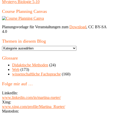
Mysterys Biologie 5-10
Course Planning Canvas
Planungsvorlage für Veranstaltungen zum
Download
, CC BY-SA
4.0
Themen in diesem Blog
Themen
in
diesem
Glossare
Blog
Didaktische Methoden
(24)
Web
(173)
wissenschaftliche Fachsprache
(160)
Folge mir auf …
LinkedIn:
www.linkedin.com/in/martina-rueter/
Xing:
www.xing.com/profile/Martina_Rueter/
Mastodon: