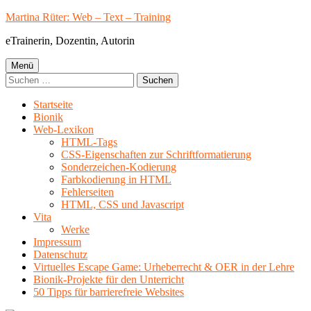
Springe
Martina Rüter: Web – Text – Training
zum
eTrainerin, Dozentin, Autorin
Inhalt
Primäres
Menü
Suchen
Menü
nach:
Startseite
Bionik
Web-Lexikon
HTML-Tags
CSS-Eigenschaften zur Schriftformatierung
Sonderzeichen-Kodierung
Farbkodierung in HTML
Fehlerseiten
HTML, CSS und Javascript
Vita
Werke
Impressum
Datenschutz
Virtuelles Escape Game: Urheberrecht & OER in der Lehre
Bionik-Projekte für den Unterricht
50 Tipps für barrierefreie Websites