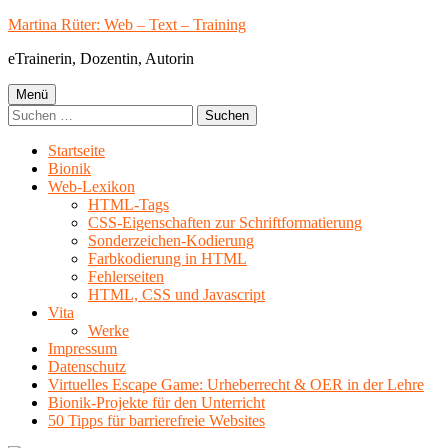
Springe
Martina Rüter: Web – Text – Training
zum
eTrainerin, Dozentin, Autorin
Inhalt
Primäres
Menü
Suchen
Menü
nach:
Startseite
Bionik
Web-Lexikon
HTML-Tags
CSS-Eigenschaften zur Schriftformatierung
Sonderzeichen-Kodierung
Farbkodierung in HTML
Fehlerseiten
HTML, CSS und Javascript
Vita
Werke
Impressum
Datenschutz
Virtuelles Escape Game: Urheberrecht & OER in der Lehre
Bionik-Projekte für den Unterricht
50 Tipps für barrierefreie Websites