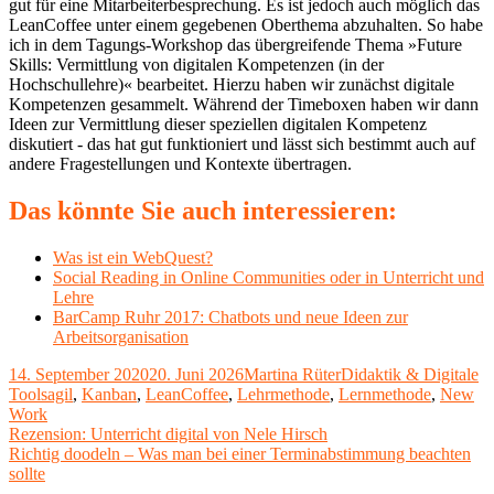
gut für eine Mitarbeiterbesprechung. Es ist jedoch auch möglich das
LeanCoffee unter einem gegebenen Oberthema abzuhalten. So habe
ich in dem Tagungs-Workshop das übergreifende Thema »Future
Skills: Vermittlung von digitalen Kompetenzen (in der
Hochschullehre)« bearbeitet. Hierzu haben wir zunächst digitale
Kompetenzen gesammelt. Während der Timeboxen haben wir dann
Ideen zur Vermittlung dieser speziellen digitalen Kompetenz
diskutiert - das hat gut funktioniert und lässt sich bestimmt auch auf
andere Fragestellungen und Kontexte übertragen.
Das könnte Sie auch interessieren:
Was ist ein WebQuest?
Social Reading in Online Communities oder in Unterricht und
Lehre
BarCamp Ruhr 2017: Chatbots und neue Ideen zur
Arbeitsorganisation
Veröffentlicht
Autor
Kategorien
14. September 2020
20. Juni 2026
Martina Rüter
Didaktik & Digitale
am
Schlagwörter
Tools
agil
,
Kanban
,
LeanCoffee
,
Lehrmethode
,
Lernmethode
,
New
Work
Beitragsnavigation
Vorheriger
Rezension: Unterricht digital von Nele Hirsch
Beitrag:
Nächster
Richtig doodeln – Was man bei einer Terminabstimmung beachten
Beitrag
sollte