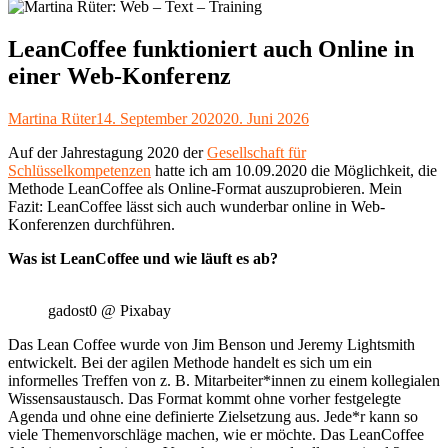
LeanCoffee funktioniert auch Online in
einer Web-Konferenz
Autor
Veröffentlicht
Martina Rüter
14. September 2020
20. Juni 2026
am
Auf der Jahrestagung 2020 der
Gesellschaft für
Schlüsselkompetenzen
hatte ich am 10.09.2020 die Möglichkeit, die
Methode LeanCoffee als Online-Format auszuprobieren. Mein
Fazit: LeanCoffee lässt sich auch wunderbar online in Web-
Konferenzen durchführen.
Was ist LeanCoffee und wie läuft es ab?
gadost0 @ Pixabay
Das Lean Coffee wurde von Jim Benson und Jeremy Lightsmith
entwickelt. Bei der agilen Methode handelt es sich um ein
informelles Treffen von z. B. Mitarbeiter*innen zu einem kollegialen
Wissensaustausch.
Das Format kommt ohne vorher festgelegte
Agenda und ohne eine definierte Zielsetzung aus. Jede*r kann so
viele Themenvorschläge machen, wie er möchte. Das LeanCoffee