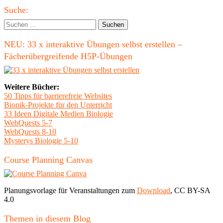
Haupt-
Suche:
Seitenleiste
Suchen
nach:
NEU: 33 x interaktive Übungen selbst erstellen –
Fächerübergreifende H5P-Übungen
Weitere Bücher:
50 Tipps für barrierefreie Websites
Bionik-Projekte für den Unterricht
33 Ideen Digitale Medien Biologie
WebQuests 5-7
WebQuests 8-10
Mysterys Biologie 5-10
Course Planning Canvas
Planungsvorlage für Veranstaltungen zum
Download
, CC BY-SA
4.0
Themen in diesem Blog