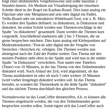
folgt einer strukturierten Vorgehensweise und sollte maximal 2
Stunden dauern. Als Medium zur Visualisiergung der einzelnen
Schritte dient in der Regel ein Kanban-Board. Dies kann analog ein
Flipchart oder eine Metaplanwand sein oder digital ein Padlet,
Trello-Board oder ein interaktives Whiteboard-Tool, wie z. B. Miro.
Es werden drei Spalten definiert: zu diskutieren, in Diskussion und
diskutiert. Im ersten Schritt werden nun Themenvorschläge in der
Spalte "zu diskutieren" gesammelt. Dann werden die Themen kurz
vorgestellt. Anschließend markieren alle 2 bis 3 Themen, die sie
gerne besprechen möchten. Dies kann analog mit Klebepunkten auf
Moderationskarten / Post-its oder digital mit der Vergabe von
Sternchen / Herzchen etc. erfolgen. Die Themen werden nun
absteigend nach der Zahl der Punkte sortiert. Das Thema mit den
meisten Punkten steht oben in der Spalte und wird nun in die mittler
Spalte "in Diskussion" verschoben. Nun startet eine Timebox
(Timer) von 10 Minuten, in der das Thema von den Teilnehmenden
diskutiert wird. Nach Ablauf der Zeit, wird abgestimmt, ob das
Thema ausdiskutiert ist oder ob noch 5 oder weitere 10 Minuten
(wird vorher festgelegt) diskutiert werden soll. Ist das Thema
beendet, so wandert die Themenkarte in die dritte Spalte "diskutiert"
und das nächste Thema durchläuft den gleichen Prozess.
Normalerweise ist das LeanCoffee themenoffen, d.h. es können alle
Themen eingebracht werden, die von den Teilnehmenden gerne
besprochen werden sollen. Somit eignet sich das LeanCoffee auch