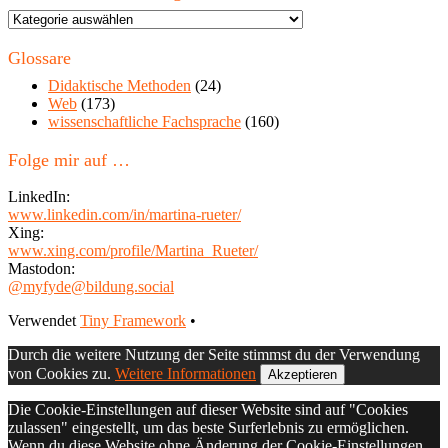
Themen
in
diesem
Glossare
Blog
Didaktische Methoden
(24)
Web
(173)
wissenschaftliche Fachsprache
(160)
Folge mir auf …
LinkedIn:
www.linkedin.com/in/martina-rueter/
Xing:
www.xing.com/profile/Martina_Rueter/
Mastodon:
@myfyde@bildung.social
Footer
Verwendet
Tiny Framework
•
Inhalt
Durch die weitere Nutzung der Seite stimmst du der Verwendung
von Cookies zu.
Weitere Informationen
Akzeptieren
Die Cookie-Einstellungen auf dieser Website sind auf "Cookies
zulassen" eingestellt, um das beste Surferlebnis zu ermöglichen.
Wenn du diese Website ohne Änderung der Cookie-Einstellungen