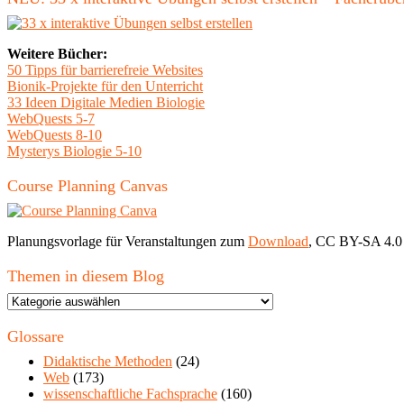
Weitere Bücher:
50 Tipps für barrierefreie Websites
Bionik-Projekte für den Unterricht
33 Ideen Digitale Medien Biologie
WebQuests 5-7
WebQuests 8-10
Mysterys Biologie 5-10
Course Planning Canvas
Planungsvorlage für Veranstaltungen zum
Download
, CC BY-SA 4.0
Themen in diesem Blog
Themen
in
diesem
Glossare
Blog
Didaktische Methoden
(24)
Web
(173)
wissenschaftliche Fachsprache
(160)