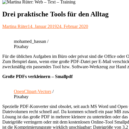
Drei praktische Tools für den Alltag
Autor
Veröffentlicht
Martina Rüter
14. Januar 2019
24. Februar 2020
am
mohamed_hassan /
Pixabay
Für die üblichen Aufgaben im Büro oder privat sind die Office od
Zum Beispiel dann, wenn eine große PDF-Datei per E-Mail verschickt
zweckmäßig ein passendes Tool bzw. Software-Werkzeug zur Hand zu 
Große PDFs verkleinern – Smallpdf
OpenClipart-Vectors
/
Pixabay
Spezielle PDF-Konverter sind obsolet, seit auch MS Word und Open 
Dateivolumen recht schnell auf. Da kommen schnell ein paar MB zus
Lösung ist das große PDF in mehrere kleinere zu unterteilen oder d
Dateigröße verringern oder mit dem kostenlosen Online-Tool Smallpdf
ist die Komprimierungsrate wirklich unschlagbar: Dateigröße von 3,2 