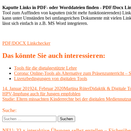
Kaputte Links in PDF- oder Worddateien finden - PDF/Docx Li
Tool zum Auffinden von kaputten (nicht mehr funktionierenden) Links
kann unter Umständen bei umfangreichen Dokumente mit vielen Links 
lässt sich einfach in z.B. MS Word integrieren.
PDF/DOCX Linkchecker
Das könnte Sie auch interessieren:
Tools für die digtalgestützte Lehre
Corona: Online-Tools als Alternative zum Präsenzunterricht –
Lizenzbedingungen von digitalen Tools
Veröffentlicht
Autor
Kategorien
14. Januar 2019
24. Februar 2020
Martina Rüter
Didaktik & Digitale T
am
Beitragsnavigation
Vorheriger
HPV-Impfung auch für Jungen empfohlen
Beitrag:
Nächster
Studie: Eltern missachten Kinderrechte bei der digitalen Mediennutz
Beitrag
Haupt-
Suche:
Seitenleiste
Suchen
nach:
NEU: 33 x interaktive Übungen selbst erstellen – Fächerü