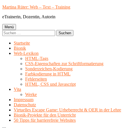
Springe
Martina Rüter: Web – Text – Training
zum
eTrainerin, Dozentin, Autorin
Inhalt
Primäres
Menü
Suchen
Menü
nach:
Startseite
Bionik
Web-Lexikon
HTML-Tags
CSS-Eigenschaften zur Schriftformatierung
Sonderzeichen-Kodierung
Farbkodierung in HTML
Fehlerseiten
HTML, CSS und Javascript
Vita
Werke
Impressum
Datenschutz
Virtuelles Escape Game: Urheberrecht & OER in der Lehre
Bionik-Projekte für den Unterricht
50 Tipps für barrierefreie Websites