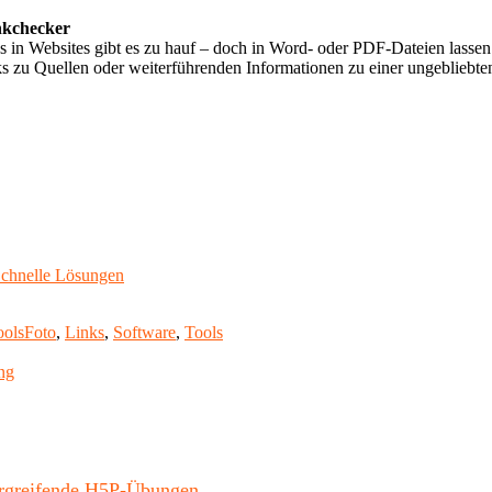
nkchecker
 in Websites gibt es zu hauf – doch in Word- oder PDF-Dateien lassen
zu Quellen oder weiterführenden Informationen zu einer ungebliebten 
 Schnelle Lösungen
Schlagwörter
ools
Foto
,
Links
,
Software
,
Tools
ung
bergreifende H5P-Übungen