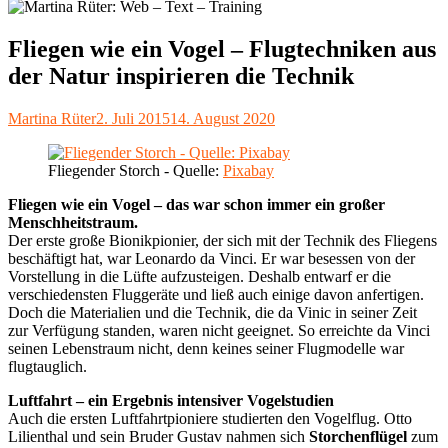
Fliegen wie ein Vogel – Flugtechniken aus
der Natur inspirieren die Technik
Autor
Veröffentlicht
Martina Rüter
2. Juli 2015
14. August 2020
am
Fliegender Storch - Quelle:
Pixabay
Fliegen wie ein Vogel – das war schon immer ein großer
Menschheitstraum.
Der erste große Bionikpionier, der sich mit der Technik des Fliegens
beschäftigt hat, war Leonardo da Vinci. Er war besessen von der
Vorstellung in die Lüfte aufzusteigen. Deshalb entwarf er die
verschiedensten Fluggeräte und ließ auch einige davon anfertigen.
Doch die Materialien und die Technik, die da Vinic in seiner Zeit
zur Verfügung standen, waren nicht geeignet. So erreichte da Vinci
seinen Lebenstraum nicht, denn keines seiner Flugmodelle war
flugtauglich.
Luftfahrt – ein Ergebnis intensiver Vogelstudien
Auch die ersten Luftfahrtpioniere studierten den Vogelflug. Otto
Lilienthal und sein Bruder Gustav nahmen sich
Storchenflügel
zum