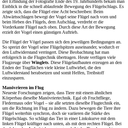
der Erfindung der Fotografie Ende des 19. Jahrhunderts bekam man
Einblick in die schnell ablaufende Bewegung des Flügelschlags. Es
zeigte sich, dass die Flügel eine Acht beschreiben: Beim
Abwärtsschlagen bewegt der Vogel seine Flügel nach vorn und
beim Heben des Flügels, dem Aufschlag, verdreht er die
Vorderkante Flügel nach oben. Durch diese Art der Bewegung
erzielt der Vogel einen günstigen Auftrieb.
Die Flügel der Vögel passen sich den jeweiligen Bedingungen an.
So spreizt der Vogel seine Flügelspitzen auseinander, wodurch er
den Luftwiderstand verringert. Diese Beobachtung hat man
erfolgreich in die Flugtechnik übertragen. Heute verfügen viele
Flugzeuge über
Winglets
. Diese Flügelaufbauten erzeugen an den
Enden der Tragflächen viele kleine Luftwirbel, die den
Luftwiderstand herabsetzen und somit Helfen, Treibstoff
einzusparen.
Manövrieren im Flug
Neueste Forschungen zeigen, dass Tiere mit einem ähnlichen
Körperbau dieselbe Manövriertechnik. Egal ob Fruchtfliege,
Fledermaus oder Vogel – sie alle setzten dieselbe Flugtechnik ein,
um die Richtung im Flug zu ändern. Dazu bewegen die Tiere ihre
Flügel weiterhin synchron, doch sie variieren die Stärke des
Flügelschlags. So schlägt das Tier in einer Linkskurve mit dem
linken Flügel kräftiger nach unten, als mit dem rechten Flügel. Bei