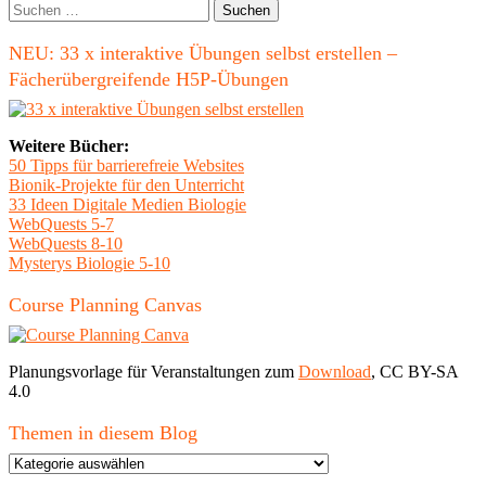
Seitenleiste
Suchen
nach:
NEU: 33 x interaktive Übungen selbst erstellen –
Fächerübergreifende H5P-Übungen
Weitere Bücher:
50 Tipps für barrierefreie Websites
Bionik-Projekte für den Unterricht
33 Ideen Digitale Medien Biologie
WebQuests 5-7
WebQuests 8-10
Mysterys Biologie 5-10
Course Planning Canvas
Planungsvorlage für Veranstaltungen zum
Download
, CC BY-SA
4.0
Themen in diesem Blog
Themen
in