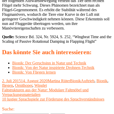
der folgenden Aufwärtsbewegung verleiht das Tier dem rechten
Flügel mehr Schwung. Dieses Phänomen bezeichnet man als
Flügel-Gegenmoment. Es erhöht die Stabilität während des
Flugmanövers, wodurch die Tiere eine Kurve in der Luft mit
geringerer Geschwindigkeit nehmen können. Diese Erkenntnis soll
nun auf Fluggeräte übertragen werden, um ihre
Manövriereigenschaften zu verbessern.
Quelle:
Science Bd. 324, Nr. 5924, S. 252, “Wingbeat Time and the
Scaling of Passive Rotational Damping in Flapping Flight”
Das könnte Sie auch interessieren:
Bionik: Der Geruchsinn in Natur und Technik
Bionik: Von der Natur inspirierte Drohnen-Technik
Bionik: Von Fliegen lernen
Veröffentlicht
Autor
Kategorien
Schlagwörter
2. Juli 2015
14. August 2020
Martina Rüter
Bionik
Auftrieb
,
Bionik
,
am
fliegen
,
Ornithoper
,
Winglet
Beitragsnavigation
Vorheriger
Faltstrukturen aus der Natur: Modulare Faltmöbel und
Beitrag:
Verpackungsmaterialien
Nächster
10 lustige Sprachspiele zur Förderung des Sprachverständnisses
Beitrag
Haupt-
Suche: