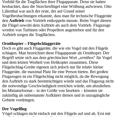
Vorbild für die Tragflächen ihrer Flugapparate. Denn sie hatten
beobachtet, dass die Storchenflügel eine Wölbung aufwiesen. Otto
Lilienthal war auch der erste, der auf Grund seiner
Vogelbeobachtungen erkannte, dass man für technische Fluggeräte
den
Auftrieb
von Vortrieb entkoppeln musste. Beim Vogel dienen
die Flügel sowohl dem Auftrieb als auch dem Vortrieb. Flugzeuge
werden von Turbinen oder Propellern angetrieben und für den
Auftrieb sorgen die Tragflächen.
Ornithopter – Flügelschlaggeräte
Doch es gibt auch Fluggeräte, die wie ein Vogel mit den Flügeln
schlagen. Man bezeichnet diese Flugapparate als Ornithoper. Der
Begriff setzte sich aus dem griechischen Wort „
ornithos
“ für Vogel
und dem letzten Wortteil von Helikopter zusammen. Diese
Flügelschlag-Geräte eigenen sich jedoch nur für relativ kleine
Fluggeräte, die maximal Platz für eine Person bieten. Bei großen
Flugzeugen ist ein Flügelschlag nicht möglich, da die Bewegung
den Auftrieb zu stark beeinträchtigen würde und das Flugzeug nicht
die notwendige Geschwindigkeit erreichen würde, um abzuheben.
Im Miniaturformat – in der Größe von Insekten – könnten sie
zukünftig als unbemannte Aufklärer dienen und in unzugängliche
Gebiete vordringen.
Der Vogelflug
Vögel schlagen nicht einfach mit den Flügeln auf und ab. Erst mit