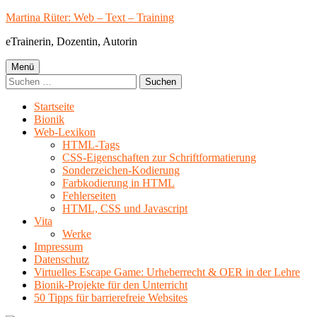
Springe
Martina Rüter: Web – Text – Training
zum
eTrainerin, Dozentin, Autorin
Inhalt
Primäres
Menü
Suchen
Menü
nach:
Startseite
Bionik
Web-Lexikon
HTML-Tags
CSS-Eigenschaften zur Schriftformatierung
Sonderzeichen-Kodierung
Farbkodierung in HTML
Fehlerseiten
HTML, CSS und Javascript
Vita
Werke
Impressum
Datenschutz
Virtuelles Escape Game: Urheberrecht & OER in der Lehre
Bionik-Projekte für den Unterricht
50 Tipps für barrierefreie Websites