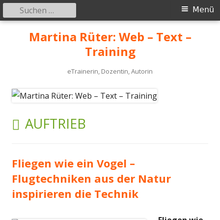
Suchen
Primäres
Menü
nach:
Menü
Springe
Martina Rüter: Web – Text –
zum
Training
Inhalt
eTrainerin, Dozentin, Autorin
SCHLAGWORT:
AUFTRIEB
Fliegen wie ein Vogel –
Flugtechniken aus der Natur
inspirieren die Technik