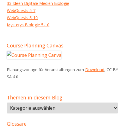
33 Ideen Digitale Medien Biologie
WebQuests 5-7
WebQuests 8-10
Mysterys Biologie 5-10
Course Planning Canvas
Planungsvorlage für Veranstaltungen zum
Download
, CC BY-
SA 4.0
Themen in diesem Blog
Themen
in
diesem
Glossare