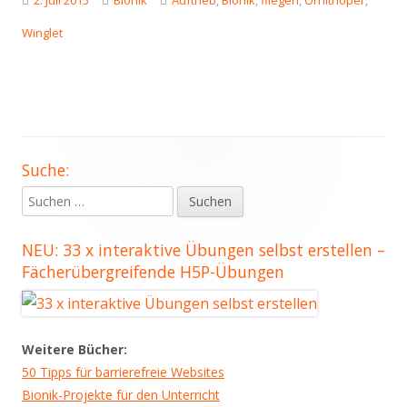
2. Juli 2015
Bionik
Auftrieb
,
Bionik
,
fliegen
,
Ornithoper
,
am
Winglet
Suche:
Haupt-
Suchen
Seitenleiste
nach:
NEU: 33 x interaktive Übungen selbst erstellen –
Fächerübergreifende H5P-Übungen
Weitere Bücher:
50 Tipps für barrierefreie Websites
Bionik-Projekte für den Unterricht