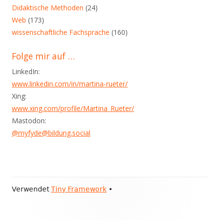
Blog
Didaktische Methoden
(24)
Web
(173)
wissenschaftliche Fachsprache
(160)
Folge mir auf …
LinkedIn:
www.linkedin.com/in/martina-rueter/
Xing:
www.xing.com/profile/Martina_Rueter/
Mastodon:
@myfyde@bildung.social
Footer
Verwendet
Tiny Framework
•
Inhalt