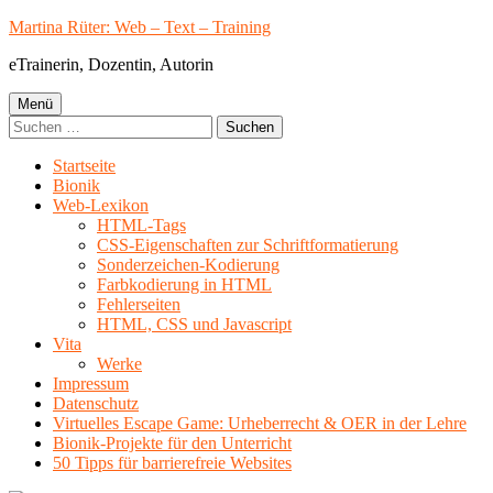
Springe
Martina Rüter: Web – Text – Training
zum
eTrainerin, Dozentin, Autorin
Inhalt
Primäres
Menü
Suchen
Menü
nach:
Startseite
Bionik
Web-Lexikon
HTML-Tags
CSS-Eigenschaften zur Schriftformatierung
Sonderzeichen-Kodierung
Farbkodierung in HTML
Fehlerseiten
HTML, CSS und Javascript
Vita
Werke
Impressum
Datenschutz
Virtuelles Escape Game: Urheberrecht & OER in der Lehre
Bionik-Projekte für den Unterricht
50 Tipps für barrierefreie Websites