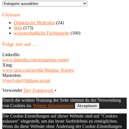
Themen
in
diesem
Glossare
Blog
Didaktische Methoden
(24)
Web
(173)
wissenschaftliche Fachsprache
(160)
Folge mir auf …
LinkedIn:
www.linkedin.com/in/martina-rueter/
Xing:
www.xing.com/profile/Martina_Rueter/
Mastodon:
@myfyde@bildung.social
Footer
Verwendet
Tiny Framework
•
Inhalt
Durch die weitere Nutzung der Seite stimmst du der Verwendung
von Cookies zu.
Weitere Informationen
Akzeptieren
Die Cookie-Einstellungen auf dieser Website sind auf "Cookies
zulassen" eingestellt, um das beste Surferlebnis zu ermöglichen.
Wenn du diese Website ohne Änderung der Cookie-Einstellungen