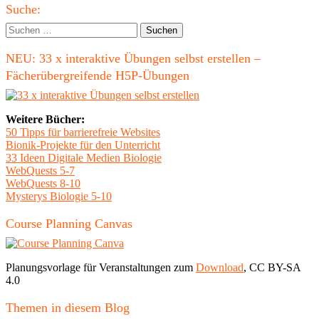
Haupt-
den
Suche:
Verlauf
Seitenleiste
Suchen
der
nach:
Handlun
NEU: 33 x interaktive Übungen selbst erstellen –
Fächerübergreifende H5P-Übungen
Weitere Bücher:
50 Tipps für barrierefreie Websites
Bionik-Projekte für den Unterricht
33 Ideen Digitale Medien Biologie
WebQuests 5-7
WebQuests 8-10
Mysterys Biologie 5-10
Course Planning Canvas
Planungsvorlage für Veranstaltungen zum
Download
, CC BY-SA
4.0
Themen in diesem Blog