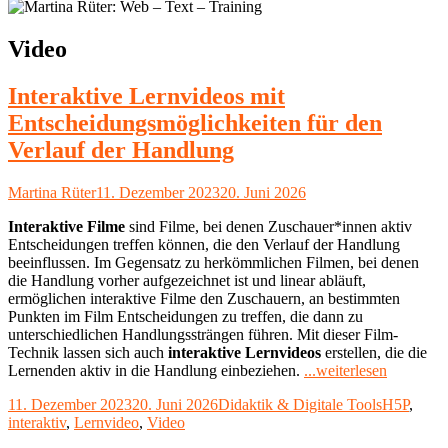
Schlagwort:
Video
Interaktive Lernvideos mit
Entscheidungsmöglichkeiten für den
Verlauf der Handlung
Autor
Veröffentlicht
Martina Rüter
11. Dezember 2023
20. Juni 2026
am
Interaktive Filme
sind Filme, bei denen Zuschauer*innen aktiv
Entscheidungen treffen können, die den Verlauf der Handlung
beeinflussen. Im Gegensatz zu herkömmlichen Filmen, bei denen
die Handlung vorher aufgezeichnet ist und linear abläuft,
ermöglichen interaktive Filme den Zuschauern, an bestimmten
Punkten im Film Entscheidungen zu treffen, die dann zu
unterschiedlichen Handlungssträngen führen. Mit dieser Film-
Technik lassen sich auch
interaktive Lernvideos
erstellen, die die
"Interakti
Lernenden aktiv in die Handlung einbeziehen.
...weiterlesen
Lernvide
Veröffentlicht
Kategorien
Schlagwör
11. Dezember 2023
20. Juni 2026
Didaktik & Digitale Tools
H5P
,
mit
am
interaktiv
,
Lernvideo
,
Video
Entschei
für