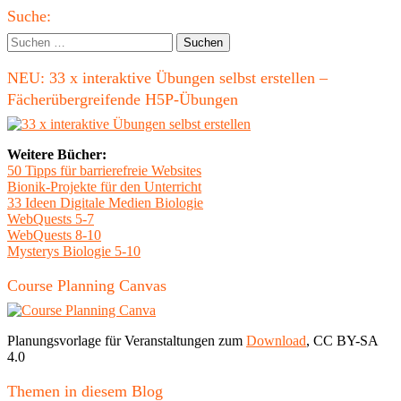
Haupt-
Suche:
Seitenleiste
Suchen
nach:
NEU: 33 x interaktive Übungen selbst erstellen –
Fächerübergreifende H5P-Übungen
Weitere Bücher:
50 Tipps für barrierefreie Websites
Bionik-Projekte für den Unterricht
33 Ideen Digitale Medien Biologie
WebQuests 5-7
WebQuests 8-10
Mysterys Biologie 5-10
Course Planning Canvas
Planungsvorlage für Veranstaltungen zum
Download
, CC BY-SA
4.0
Themen in diesem Blog