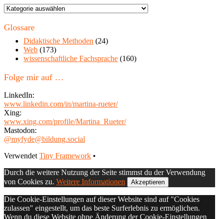
Themen
in
diesem
Glossare
Blog
Didaktische Methoden
(24)
Web
(173)
wissenschaftliche Fachsprache
(160)
Folge mir auf …
LinkedIn:
www.linkedin.com/in/martina-rueter/
Xing:
www.xing.com/profile/Martina_Rueter/
Mastodon:
@myfyde@bildung.social
Footer
Verwendet
Tiny Framework
•
Inhalt
Durch die weitere Nutzung der Seite stimmst du der Verwendung
von Cookies zu.
Weitere Informationen
Akzeptieren
Die Cookie-Einstellungen auf dieser Website sind auf "Cookies
zulassen" eingestellt, um das beste Surferlebnis zu ermöglichen.
Wenn du diese Website ohne Änderung der Cookie-Einstellungen