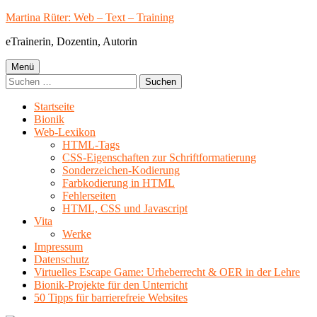
Springe
Martina Rüter: Web – Text – Training
zum
eTrainerin, Dozentin, Autorin
Inhalt
Primäres
Menü
Suchen
Menü
nach:
Startseite
Bionik
Web-Lexikon
HTML-Tags
CSS-Eigenschaften zur Schriftformatierung
Sonderzeichen-Kodierung
Farbkodierung in HTML
Fehlerseiten
HTML, CSS und Javascript
Vita
Werke
Impressum
Datenschutz
Virtuelles Escape Game: Urheberrecht & OER in der Lehre
Bionik-Projekte für den Unterricht
50 Tipps für barrierefreie Websites