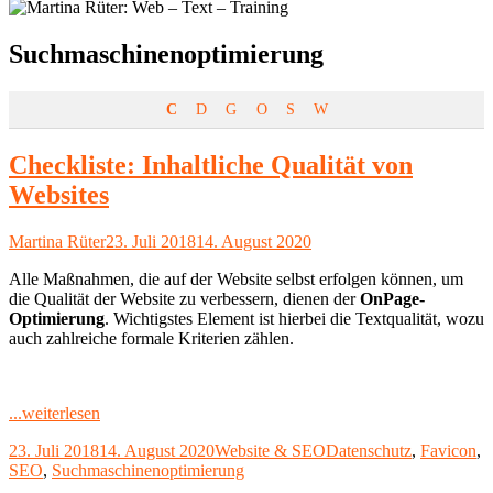
Schlagwort:
Suchmaschinenoptimierung
C
D
G
O
S
W
Checkliste: Inhaltliche Qualität von
Websites
Autor
Veröffentlicht
Martina Rüter
23. Juli 2018
14. August 2020
am
Alle Maßnahmen, die auf der Website selbst erfolgen können, um
die Qualität der Website zu verbessern, dienen der
OnPage-
Optimierung
. Wichtigstes Element ist hierbei die Textqualität, wozu
auch zahlreiche formale Kriterien zählen.
"Checkliste:
...weiterlesen
Inhaltliche
Veröffentlicht
Kategorien
Schlagwörter
23. Juli 2018
14. August 2020
Website & SEO
Datenschutz
,
Favicon
,
Qualität
am
SEO
,
Suchmaschinenoptimierung
von
Websites"