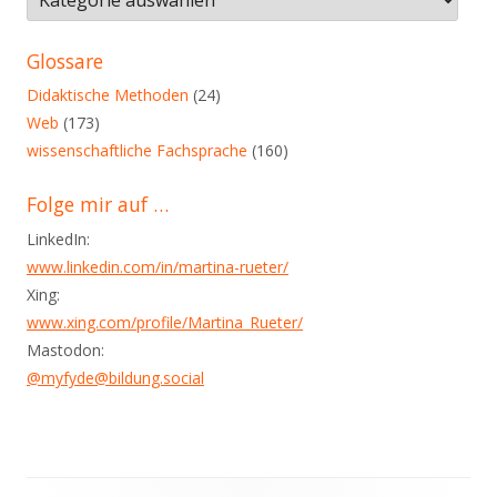
in
diesem
Glossare
Blog
Didaktische Methoden
(24)
Web
(173)
wissenschaftliche Fachsprache
(160)
Folge mir auf …
LinkedIn:
www.linkedin.com/in/martina-rueter/
Xing:
www.xing.com/profile/Martina_Rueter/
Mastodon:
@myfyde@bildung.social
Footer