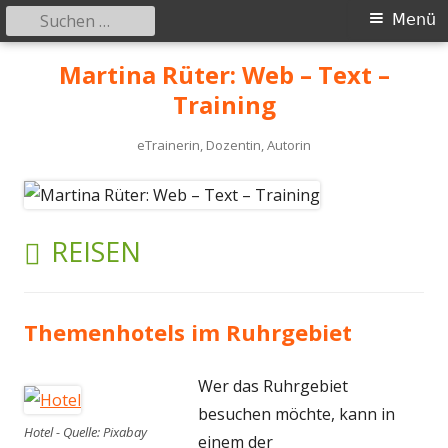
Suchen
Primäres
Menü
nach:
Menü
Springe
Martina Rüter: Web – Text –
zum
Training
Inhalt
eTrainerin, Dozentin, Autorin
SCHLAGWORT:
REISEN
Themenhotels im Ruhrgebiet
Wer das Ruhrgebiet
besuchen möchte, kann in
Hotel - Quelle: Pixabay
einem der