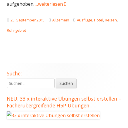
"Themenhotels im Ruhrgebiet
aufgehoben.
...weiterlesen
Veröffentlicht
Kategorien
Schlagwörter
25. September 2015
Allgemein
Ausflüge
,
Hotel
,
Reisen
,
am
Ruhrgebiet
Suche:
Haupt-
Suchen
Seitenleiste
nach:
NEU: 33 x interaktive Übungen selbst erstellen –
Fächerübergreifende H5P-Übungen