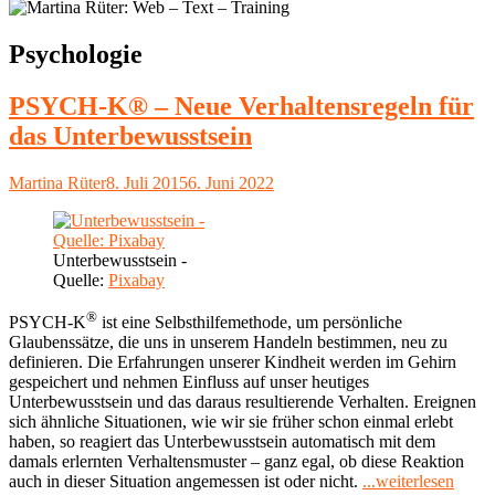
Schlagwort:
Psychologie
PSYCH-K® – Neue Verhaltensregeln für
das Unterbewusstsein
Autor
Veröffentlicht
Martina Rüter
8. Juli 2015
6. Juni 2022
am
Unterbewusstsein -
Quelle:
Pixabay
®
PSYCH-K
ist eine Selbsthilfemethode, um persönliche
Glaubenssätze, die uns in unserem Handeln bestimmen, neu zu
definieren. Die Erfahrungen unserer Kindheit werden im Gehirn
gespeichert und nehmen Einfluss auf unser heutiges
Unterbewusstsein und das daraus resultierende Verhalten. Ereignen
sich ähnliche Situationen, wie wir sie früher schon einmal erlebt
haben, so reagiert das Unterbewusstsein automatisch mit dem
damals erlernten Verhaltensmuster – ganz egal, ob diese Reaktion
"PSY
auch in dieser Situation angemessen ist oder nicht.
...weiterlesen