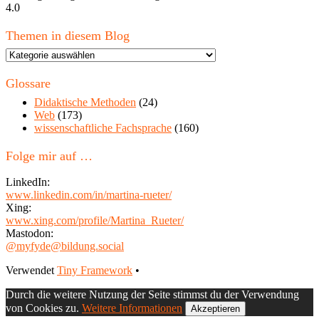
4.0
Themen in diesem Blog
Themen
in
diesem
Glossare
Blog
Didaktische Methoden
(24)
Web
(173)
wissenschaftliche Fachsprache
(160)
Folge mir auf …
LinkedIn:
www.linkedin.com/in/martina-rueter/
Xing:
www.xing.com/profile/Martina_Rueter/
Mastodon:
@myfyde@bildung.social
Footer
Verwendet
Tiny Framework
•
Inhalt
Durch die weitere Nutzung der Seite stimmst du der Verwendung
von Cookies zu.
Weitere Informationen
Akzeptieren