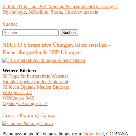
K®
Veröffentlicht
Kategorien
Schlagwörter
8. Juli 2015
6. Juni 2022
Medizin & Gesundheit
Kinesiologie
,
–
am
Psychologie
,
Selbsthilfe
,
Stress
,
Unterbewusstsein
Neue
Verha
Haupt-
für
Suche:
das
Seitenleiste
Suchen
Unter
nach:
NEU: 33 x interaktive Übungen selbst erstellen –
Fächerübergreifende H5P-Übungen
Weitere Bücher:
50 Tipps für barrierefreie Websites
Bionik-Projekte für den Unterricht
33 Ideen Digitale Medien Biologie
WebQuests 5-7
WebQuests 8-10
Mysterys Biologie 5-10
Course Planning Canvas
Planungsvorlage für Veranstaltungen zum
Download
, CC BY-SA