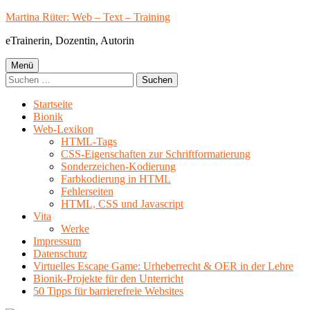
Springe
Martina Rüter: Web – Text – Training
zum
eTrainerin, Dozentin, Autorin
Inhalt
Primäres
Menü
Suchen
Menü
nach:
Startseite
Bionik
Web-Lexikon
HTML-Tags
CSS-Eigenschaften zur Schriftformatierung
Sonderzeichen-Kodierung
Farbkodierung in HTML
Fehlerseiten
HTML, CSS und Javascript
Vita
Werke
Impressum
Datenschutz
Virtuelles Escape Game: Urheberrecht & OER in der Lehre
Bionik-Projekte für den Unterricht
50 Tipps für barrierefreie Websites