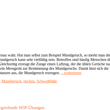
nau wahr. Hat man selbst zum Beispiel Mundgeruch, so merkt man dies
geruch kann sehr vielfältig sein. Betroffen sind häufig Menschen d
leichzeitig erzeugt die Zunge einen Luftzug, der die üblen Gerüche na
, ein Messgerät zur Bestimmung des Mundgeruchs. Damit lässt sich di
"Künstliche
bstanzen aus, die Mundgeruch erzeugen.
...weiterlesen
Nase"
,
Mundgeruch
,
riechen
,
Schweißfüße
bergreifende H5P-Übungen