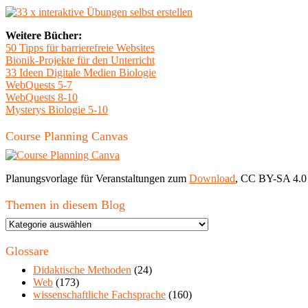
Weitere Bücher:
50 Tipps für barrierefreie Websites
Bionik-Projekte für den Unterricht
33 Ideen Digitale Medien Biologie
WebQuests 5-7
WebQuests 8-10
Mysterys Biologie 5-10
Course Planning Canvas
Planungsvorlage für Veranstaltungen zum
Download
, CC BY-SA 4.0
Themen in diesem Blog
Themen
in
diesem
Glossare
Blog
Didaktische Methoden
(24)
Web
(173)
wissenschaftliche Fachsprache
(160)