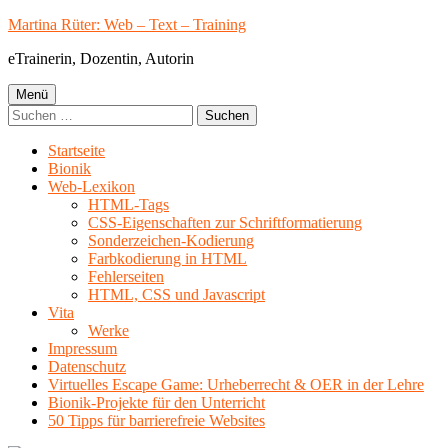
Springe
Martina Rüter: Web – Text – Training
zum
eTrainerin, Dozentin, Autorin
Inhalt
Primäres
Menü
Suchen
Menü
nach:
Startseite
Bionik
Web-Lexikon
HTML-Tags
CSS-Eigenschaften zur Schriftformatierung
Sonderzeichen-Kodierung
Farbkodierung in HTML
Fehlerseiten
HTML, CSS und Javascript
Vita
Werke
Impressum
Datenschutz
Virtuelles Escape Game: Urheberrecht & OER in der Lehre
Bionik-Projekte für den Unterricht
50 Tipps für barrierefreie Websites