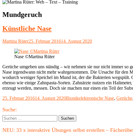
Schlagwort:
Mundgeruch
Künstliche Nase
Autor
Veröffentlicht
Martina Rüter
25. Februar 2016
14. August 2020
am
Nase ©Martina Rüter
Gerüche umgeben uns ständig – wir nehmen sie nur nicht immer so ge
Nase irgendwann nicht mehr wahrgenommen. Die Ursache für den Mund
wodurch weniger Speichel im Mund ist, der die Bakterien wegspült. G
ebenso wie einige Zahnpasta-Sorten. Zahnärzte nutzen ein Halimeter
erzeugt werden, messen. Doch sie machen nur einen ein Teil der Su
Veröffentlicht
Kategorien
Schlagwörter
25. Februar 2016
14. August 2020
Bionik
elektronische Nase
,
Gerüche
am
Haupt-
Suche:
Seitenleiste
Suchen
nach:
NEU: 33 x interaktive Übungen selbst erstellen – Fächerü