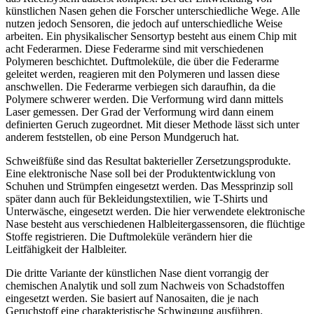
künstlichen Nasen gehen die Forscher unterschiedliche Wege. Alle
nutzen jedoch Sensoren, die jedoch auf unterschiedliche Weise
arbeiten. Ein physikalischer Sensortyp besteht aus einem Chip mit
acht Federarmen. Diese Federarme sind mit verschiedenen
Polymeren beschichtet. Duftmoleküle, die über die Federarme
geleitet werden, reagieren mit den Polymeren und lassen diese
anschwellen. Die Federarme verbiegen sich daraufhin, da die
Polymere schwerer werden. Die Verformung wird dann mittels
Laser gemessen. Der Grad der Verformung wird dann einem
definierten Geruch zugeordnet. Mit dieser Methode lässt sich unter
anderem feststellen, ob eine Person Mundgeruch hat.
Schweißfüße sind das Resultat bakterieller Zersetzungsprodukte.
Eine elektronische Nase soll bei der Produktentwicklung von
Schuhen und Strümpfen eingesetzt werden. Das Messprinzip soll
später dann auch für Bekleidungstextilien, wie T-Shirts und
Unterwäsche, eingesetzt werden. Die hier verwendete elektronische
Nase besteht aus verschiedenen Halbleitergassensoren, die flüchtige
Stoffe registrieren. Die Duftmoleküle verändern hier die
Leitfähigkeit der Halbleiter.
Die dritte Variante der künstlichen Nase dient vorrangig der
chemischen Analytik und soll zum Nachweis von Schadstoffen
eingesetzt werden. Sie basiert auf Nanosaiten, die je nach
Geruchstoff eine charakteristische Schwingung ausführen.