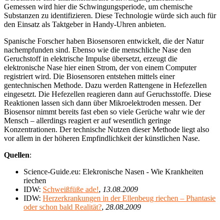
Gemessen wird hier die Schwingungsperiode, um chemische
Substanzen zu identifizieren. Diese Technologie würde sich auch für
den Einsatz als Taktgeber in Handy-Uhren anbieten.
Spanische Forscher haben Biosensoren entwickelt, die der Natur
nachempfunden sind. Ebenso wie die menschliche Nase den
Geruchstoff in elektrische Impulse übersetzt, erzeugt die
elektronische Nase hier einen Strom, der von einem Computer
registriert wird. Die Biosensoren entstehen mittels einer
gentechnischen Methode. Dazu werden Rattengene in Hefezellen
eingesetzt. Die Hefezellen reagieren dann auf Geruchsstoffe. Diese
Reaktionen lassen sich dann über Mikroelektroden messen. Der
Biosensor nimmt bereits fast eben so viele Gerüche wahr wie der
Mensch – allerdings reagiert er auf wesentlich geringe
Konzentrationen. Der technische Nutzen dieser Methode liegt also
vor allem in der höheren Empfindlichkeit der künstlichen Nase.
Quellen
:
Science-Guide.eu: Elekronische Nasen - Wie Krankheiten
riechen
IDW:
Schweißfüße ade!
,
13.08.2009
IDW:
Herzerkrankungen in der Ellenbeug riechen – Phantasie
oder schon bald Realität?
,
28.08.2009