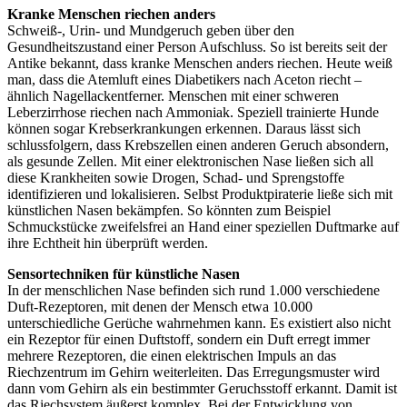
Kranke Menschen riechen anders
Schweiß-, Urin- und Mundgeruch geben über den
Gesundheitszustand einer Person Aufschluss. So ist bereits seit der
Antike bekannt, dass kranke Menschen anders riechen. Heute weiß
man, dass die Atemluft eines Diabetikers nach Aceton riecht –
ähnlich Nagellackentferner. Menschen mit einer schweren
Leberzirrhose riechen nach Ammoniak. Speziell trainierte Hunde
können sogar Krebserkrankungen erkennen. Daraus lässt sich
schlussfolgern, dass Krebszellen einen anderen Geruch absondern,
als gesunde Zellen. Mit einer elektronischen Nase ließen sich all
diese Krankheiten sowie Drogen, Schad- und Sprengstoffe
identifizieren und lokalisieren. Selbst Produktpiraterie ließe sich mit
künstlichen Nasen bekämpfen. So könnten zum Beispiel
Schmuckstücke zweifelsfrei an Hand einer speziellen Duftmarke auf
ihre Echtheit hin überprüft werden.
Sensortechniken für künstliche Nasen
In der menschlichen Nase befinden sich rund 1.000 verschiedene
Duft-Rezeptoren, mit denen der Mensch etwa 10.000
unterschiedliche Gerüche wahrnehmen kann. Es existiert also nicht
ein Rezeptor für einen Duftstoff, sondern ein Duft erregt immer
mehrere Rezeptoren, die einen elektrischen Impuls an das
Riechzentrum im Gehirn weiterleiten. Das Erregungsmuster wird
dann vom Gehirn als ein bestimmter Geruchsstoff erkannt. Damit ist
das Riechsystem äußerst komplex. Bei der Entwicklung von