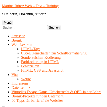
Springe
Martina Rüter: Web – Text – Training
zum
eTrainerin, Dozentin, Autorin
Inhalt
Primäres
Menü
Suchen
Menü
nach:
Startseite
Bionik
Web-Lexikon
HTML-Tags
CSS-Eigenschaften zur Schriftformatierung
Sonderzeichen-Kodierung
Farbkodierung in HTML
Fehlerseiten
HTML, CSS und Javascript
Vita
Werke
Impressum
Datenschutz
Virtuelles Escape Game: Urheberrecht & OER in der Lehre
Bionik-Projekte für den Unterricht
50 Tipps für barrierefreie Websites