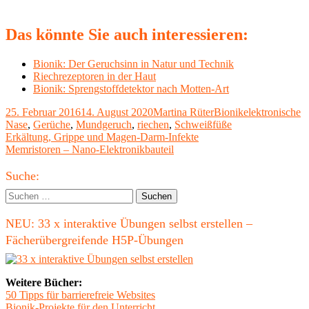
Das könnte Sie auch interessieren:
Bionik: Der Geruchsinn in Natur und Technik
Riechrezeptoren in der Haut
Bionik: Sprengstoffdetektor nach Motten-Art
Veröffentlicht
Autor
Kategorien
Schlagwörter
25. Februar 2016
14. August 2020
Martina Rüter
Bionik
elektronische
am
Nase
,
Gerüche
,
Mundgeruch
,
riechen
,
Schweißfüße
Beitragsnavigation
Vorheriger
Erkältung, Grippe und Magen-Darm-Infekte
Beitrag:
Nächster
Memristoren – Nano-Elektronikbauteil
Beitrag
Haupt-
Suche:
Seitenleiste
Suchen
nach:
NEU: 33 x interaktive Übungen selbst erstellen –
Fächerübergreifende H5P-Übungen
Weitere Bücher:
50 Tipps für barrierefreie Websites
Bionik-Projekte für den Unterricht