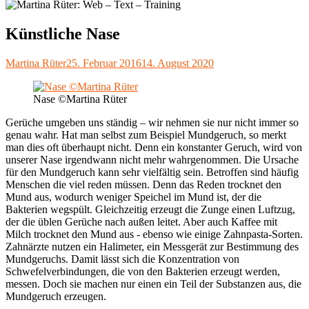
Künstliche Nase
Autor
Veröffentlicht
Martina Rüter
25. Februar 2016
14. August 2020
am
Nase ©Martina Rüter
Gerüche umgeben uns ständig – wir nehmen sie nur nicht immer so
genau wahr. Hat man selbst zum Beispiel Mundgeruch, so merkt
man dies oft überhaupt nicht. Denn ein konstanter Geruch, wird von
unserer Nase irgendwann nicht mehr wahrgenommen. Die Ursache
für den Mundgeruch kann sehr vielfältig sein. Betroffen sind häufig
Menschen die viel reden müssen. Denn das Reden trocknet den
Mund aus, wodurch weniger Speichel im Mund ist, der die
Bakterien wegspült. Gleichzeitig erzeugt die Zunge einen Luftzug,
der die üblen Gerüche nach außen leitet. Aber auch Kaffee mit
Milch trocknet den Mund aus - ebenso wie einige Zahnpasta-Sorten.
Zahnärzte nutzen ein Halimeter, ein Messgerät zur Bestimmung des
Mundgeruchs. Damit lässt sich die Konzentration von
Schwefelverbindungen, die von den Bakterien erzeugt werden,
messen. Doch sie machen nur einen ein Teil der Substanzen aus, die
Mundgeruch erzeugen.