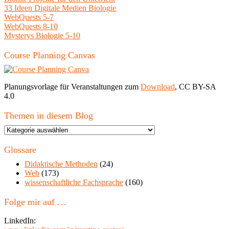
33 Ideen Digitale Medien Biologie
WebQuests 5-7
WebQuests 8-10
Mysterys Biologie 5-10
Course Planning Canvas
Planungsvorlage für Veranstaltungen zum
Download
, CC BY-SA
4.0
Themen in diesem Blog
Themen
in
diesem
Glossare
Blog
Didaktische Methoden
(24)
Web
(173)
wissenschaftliche Fachsprache
(160)
Folge mir auf …
LinkedIn: