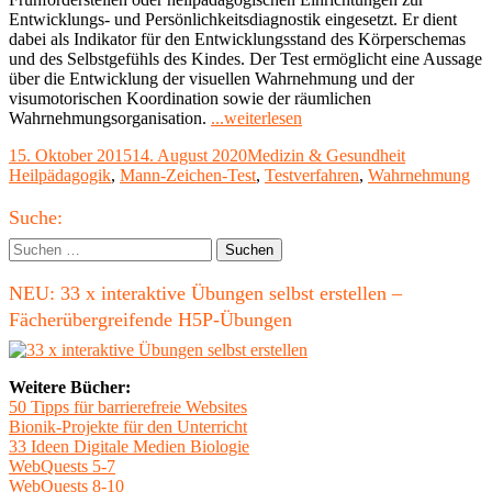
Entwicklungs- und Persönlichkeitsdiagnostik eingesetzt. Er dient
dabei als Indikator für den Entwicklungsstand des Körperschemas
und des Selbstgefühls des Kindes. Der Test ermöglicht eine Aussage
über die Entwicklung der visuellen Wahrnehmung und der
visumotorischen Koordination sowie der räumlichen
"Der
Wahrnehmungsorganisation.
...weiterlesen
Mann-
Veröffentlicht
Kategorien
Schlagwörte
15. Oktober 2015
14. August 2020
Medizin & Gesundheit
Zeichen-
am
Heilpädagogik
,
Mann-Zeichen-Test
,
Testverfahren
,
Wahrnehmung
Test
nach
Haupt-
Hermann
Suche:
Ziler"
Seitenleiste
Suchen
nach:
NEU: 33 x interaktive Übungen selbst erstellen –
Fächerübergreifende H5P-Übungen
Weitere Bücher:
50 Tipps für barrierefreie Websites
Bionik-Projekte für den Unterricht
33 Ideen Digitale Medien Biologie
WebQuests 5-7
WebQuests 8-10