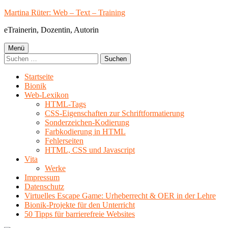
Springe
Martina Rüter: Web – Text – Training
zum
eTrainerin, Dozentin, Autorin
Inhalt
Primäres
Menü
Suchen
Menü
nach:
Startseite
Bionik
Web-Lexikon
HTML-Tags
CSS-Eigenschaften zur Schriftformatierung
Sonderzeichen-Kodierung
Farbkodierung in HTML
Fehlerseiten
HTML, CSS und Javascript
Vita
Werke
Impressum
Datenschutz
Virtuelles Escape Game: Urheberrecht & OER in der Lehre
Bionik-Projekte für den Unterricht
50 Tipps für barrierefreie Websites