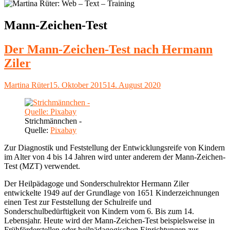
Schlagwort:
Mann-Zeichen-Test
Der Mann-Zeichen-Test nach Hermann
Ziler
Autor
Veröffentlicht
Martina Rüter
15. Oktober 2015
14. August 2020
am
Strichmännchen -
Quelle:
Pixabay
Zur Diagnostik und Feststellung der Entwicklungsreife von Kindern
im Alter von 4 bis 14 Jahren wird unter anderem der Mann-Zeichen-
Test (MZT) verwendet.
Der Heilpädagoge und Sonderschulrektor Hermann Ziler
entwickelte 1949 auf der Grundlage von 1651 Kinderzeichnungen
einen Test zur Feststellung der Schulreife und
Sonderschulbedürftigkeit von Kindern vom 6. Bis zum 14.
Lebensjahr. Heute wird der Mann-Zeichen-Test beispielsweise in
Frühförderstellen oder heilpädagogischen Einrichtungen zur