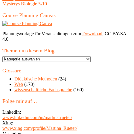
Mysterys Biologie 5-10
Course Planning Canvas
Planungsvorlage für Veranstaltungen zum
Download
, CC BY-SA
4.0
Themen in diesem Blog
Themen
in
diesem
Glossare
Blog
Didaktische Methoden
(24)
Web
(173)
wissenschaftliche Fachsprache
(160)
Folge mir auf …
LinkedIn:
www.linkedin.com/in/martina-rueter/
Xing:
www.xing.com/profile/Martina_Rueter/
Mastodon: