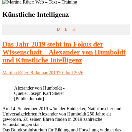
Schlagwort:
Künstliche Intelligenz
D
E
K
Das Jahr 2019 steht im Fokus der
Wissenschaft – Alexander von Humboldt
und Künstliche Intelligenz
Autor
Veröffentlicht
Martina Rüter
28. Januar 2019
20. Juni 2026
am
Alexander von Humboldt -
Quelle: Joseph Karl Stieler
[Public domain]
Am 14. September 2019 wäre der Entdecker, Naturforscher und
Universalgelehrten Alexander von Humboldt 250 Jahre alt
geworden. Zu seinen Ehren finden in 2019 zahlreiche
Veranstaltungen statt.
Das Bundesministerium für Bildung und Forschung widmet das