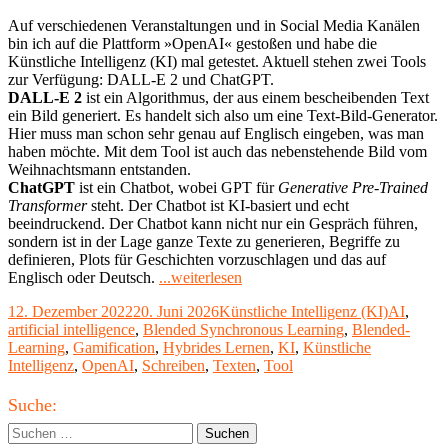
Intelligenz"
Auf verschiedenen Veranstaltungen und in Social Media Kanälen
bin ich auf die Plattform »OpenAI« gestoßen und habe die
Künstliche Intelligenz (KI) mal getestet. Aktuell stehen zwei Tools
zur Verfügung: DALL-E 2 und ChatGPT.
DALL-E 2
ist ein Algorithmus, der aus einem bescheibenden Text
ein Bild generiert. Es handelt sich also um eine Text-Bild-Generator.
Hier muss man schon sehr genau auf Englisch eingeben, was man
haben möchte. Mit dem Tool ist auch das nebenstehende Bild vom
Weihnachtsmann entstanden.
ChatGPT
ist ein Chatbot, wobei GPT für
Generative Pre-Trained
Transformer
steht. Der Chatbot ist KI-basiert und echt
beeindruckend. Der Chatbot kann nicht nur ein Gespräch führen,
sondern ist in der Lage ganze Texte zu generieren, Begriffe zu
definieren, Plots für Geschichten vorzuschlagen und das auf
"Der
Englisch oder Deutsch.
...weiterlesen
Künstlichen
Veröffentlicht
Kategorien
Schlagwö
12. Dezember 2022
20. Juni 2026
Künstliche Intelligenz (KI)
AI
,
Intelligenz
am
artificial intelligence
,
Blended Synchronous Learning
,
Blended-
OpenAI
Learning
,
Gamification
,
Hybrides Lernen
,
KI
,
Künstliche
auf
Intelligenz
,
OpenAI
,
Schreiben
,
Texten
,
Tool
den
Zahn
Haupt-
gefühlt"
Suche:
Seitenleiste
Suchen