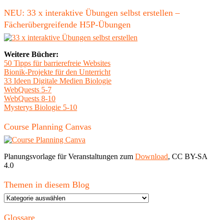
nach:
NEU: 33 x interaktive Übungen selbst erstellen –
Fächerübergreifende H5P-Übungen
Weitere Bücher:
50 Tipps für barrierefreie Websites
Bionik-Projekte für den Unterricht
33 Ideen Digitale Medien Biologie
WebQuests 5-7
WebQuests 8-10
Mysterys Biologie 5-10
Course Planning Canvas
Planungsvorlage für Veranstaltungen zum
Download
, CC BY-SA
4.0
Themen in diesem Blog
Themen
in
diesem
Glossare