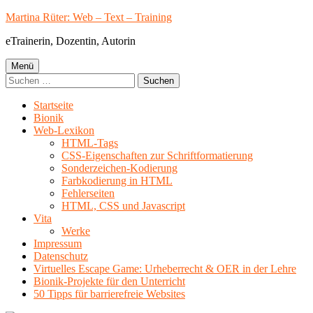
Springe
Martina Rüter: Web – Text – Training
zum
eTrainerin, Dozentin, Autorin
Inhalt
Primäres
Menü
Suchen
Menü
nach:
Startseite
Bionik
Web-Lexikon
HTML-Tags
CSS-Eigenschaften zur Schriftformatierung
Sonderzeichen-Kodierung
Farbkodierung in HTML
Fehlerseiten
HTML, CSS und Javascript
Vita
Werke
Impressum
Datenschutz
Virtuelles Escape Game: Urheberrecht & OER in der Lehre
Bionik-Projekte für den Unterricht
50 Tipps für barrierefreie Websites