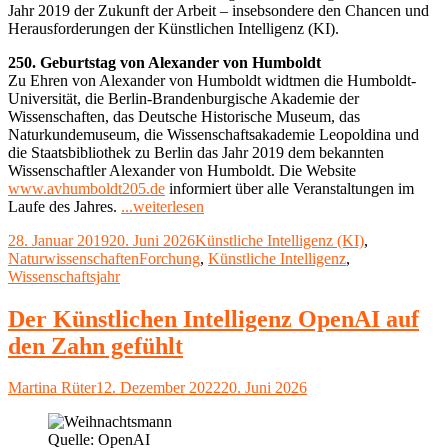
Jahr 2019 der Zukunft der Arbeit – insebsondere den Chancen und
Herausforderungen der Künstlichen Intelligenz (KI).
250. Geburtstag von Alexander von Humboldt
Zu Ehren von Alexander von Humboldt widtmen die Humboldt-
Universität, die Berlin-Brandenburgische Akademie der
Wissenschaften, das Deutsche Historische Museum, das
Naturkundemuseum, die Wissenschaftsakademie Leopoldina und
die Staatsbibliothek zu Berlin das Jahr 2019 dem bekannten
Wissenschaftler Alexander von Humboldt. Die Website
www.avhumboldt205.de
informiert über alle Veranstaltungen im
"Das
Laufe des Jahres.
...weiterlesen
Jahr
Veröffentlicht
Kategorien
28. Januar 2019
20. Juni 2026
Künstliche Intelligenz (KI)
,
2019
am
Schlagwörter
Naturwissenschaften
Forchung
,
Künstliche Intelligenz
,
steht
Wissenschaftsjahr
im
Fokus
der
Der Künstlichen Intelligenz OpenAI auf
Wissenschaft
den Zahn gefühlt
–
Alexander
von
Autor
Veröffentlicht
Martina Rüter
12. Dezember 2022
20. Juni 2026
Humboldt
am
und
Künstliche
Quelle: OpenAI