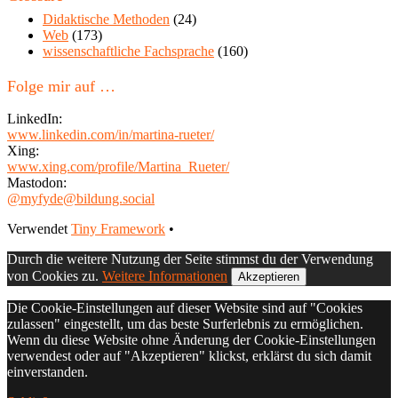
Blog
Didaktische Methoden
(24)
Web
(173)
wissenschaftliche Fachsprache
(160)
Folge mir auf …
LinkedIn:
www.linkedin.com/in/martina-rueter/
Xing:
www.xing.com/profile/Martina_Rueter/
Mastodon:
@myfyde@bildung.social
Footer
Verwendet
Tiny Framework
•
Inhalt
Durch die weitere Nutzung der Seite stimmst du der Verwendung
von Cookies zu.
Weitere Informationen
Akzeptieren
Die Cookie-Einstellungen auf dieser Website sind auf "Cookies
zulassen" eingestellt, um das beste Surferlebnis zu ermöglichen.
Wenn du diese Website ohne Änderung der Cookie-Einstellungen
verwendest oder auf "Akzeptieren" klickst, erklärst du sich damit
einverstanden.