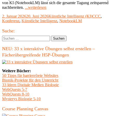
von KI (NotebookLM) lässt sich die gesamte Tagung zeitsparend
"Effiziente
nachbereiten.
...weiterlesen
Nachbereitung
Veröffentlicht
Kategorien
Schlagwörter
2. Januar 2026
20. Juni 2026
Künstliche Intelligenz (KI)
CCC
,
digitaler
am
Konferenz
,
Künstliche Intelligenz
,
NotebookLM
Konferenzen
–
Haupt-
Wie
Suche:
sich
Seitenleiste
Suchen
der
nach:
39c3
NEU: 33 x interaktive Übungen selbst erstellen –
in
wenigen
Fächerübergreifende H5P-Übungen
Stunden
nachbereiten
lässt"
Weitere Bücher:
50 Tipps für barrierefreie Websites
Bionik-Projekte für den Unterricht
33 Ideen Digitale Medien Biologie
WebQuests 5-7
WebQuests 8-10
Mysterys Biologie 5-10
Course Planning Canvas