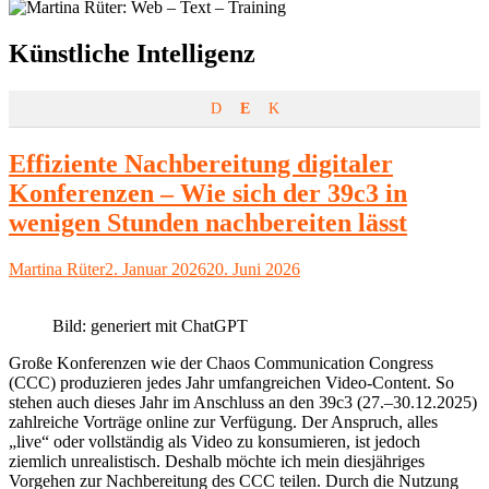
Schlagwort:
Künstliche Intelligenz
D
E
K
Effiziente Nachbereitung digitaler
Konferenzen – Wie sich der 39c3 in
wenigen Stunden nachbereiten lässt
Autor
Veröffentlicht
Martina Rüter
2. Januar 2026
20. Juni 2026
am
Bild: generiert mit ChatGPT
Große Konferenzen wie der Chaos Communication Congress
(CCC) produzieren jedes Jahr umfangreichen Video‑Content. So
stehen auch dieses Jahr im Anschluss an den 39c3 (27.–30.12.2025)
zahlreiche Vorträge online zur Verfügung. Der Anspruch, alles
„live“ oder vollständig als Video zu konsumieren, ist jedoch
ziemlich unrealistisch. Deshalb möchte ich mein diesjähriges
Vorgehen zur Nachbereitung des CCC teilen. Durch die Nutzung