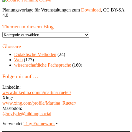
Planungsvorlage für Veranstaltungen zum
Download
, CC BY-SA
4.0
Themen in diesem Blog
Themen
in
diesem
Glossare
Blog
Didaktische Methoden
(24)
Web
(173)
wissenschaftliche Fachsprache
(160)
Folge mir auf …
LinkedIn:
www.linkedin.com/in/martina-rueter/
Xing:
www.xing.com/profile/Martina_Rueter/
Mastodon:
@myfyde@bildung.social
Footer
Verwendet
Tiny Framework
•