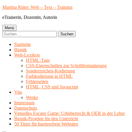
Springe
Martina Rüter: Web – Text – Training
zum
eTrainerin, Dozentin, Autorin
Inhalt
Primäres
Menü
Suchen
Menü
nach:
Startseite
Bionik
Web-Lexikon
HTML-Tags
CSS-Eigenschaften zur Schriftformatierung
Sonderzeichen-Kodierung
Farbkodierung in HTML
Fehlerseiten
HTML, CSS und Javascript
Vita
Werke
Impressum
Datenschutz
Virtuelles Escape Game: Urheberrecht & OER in der Lehre
Bionik-Projekte für den Unterricht
50 Tipps für barrierefreie Websites