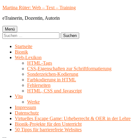
Springe
Martina Rüter: Web – Text – Training
zum
eTrainerin, Dozentin, Autorin
Inhalt
Primäres
Menü
Suchen
Menü
nach:
Startseite
Bionik
Web-Lexikon
HTML-Tags
CSS-Eigenschaften zur Schriftformatierung
Sonderzeichen-Kodierung
Farbkodierung in HTML
Fehlerseiten
HTML, CSS und Javascript
Vita
Werke
Impressum
Datenschutz
Virtuelles Escape Game: Urheberrecht & OER in der Lehre
Bionik-Projekte für den Unterricht
50 Tipps für barrierefreie Websites