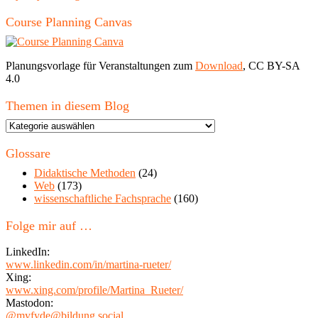
Course Planning Canvas
Planungsvorlage für Veranstaltungen zum
Download
, CC BY-SA
4.0
Themen in diesem Blog
Themen
in
diesem
Glossare
Blog
Didaktische Methoden
(24)
Web
(173)
wissenschaftliche Fachsprache
(160)
Folge mir auf …
LinkedIn:
www.linkedin.com/in/martina-rueter/
Xing:
www.xing.com/profile/Martina_Rueter/
Mastodon:
@myfyde@bildung.social