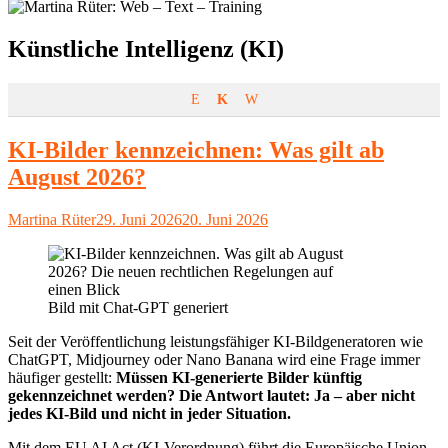
Schlagwort:
Künstliche Intelligenz (KI)
E
K
W
KI-Bilder kennzeichnen: Was gilt ab
August 2026?
Autor
Veröffentlicht
Martina Rüter
29. Juni 2026
20. Juni 2026
am
Bild mit Chat-GPT generiert
Seit der Veröffentlichung leistungsfähiger KI-Bildgeneratoren wie
ChatGPT, Midjourney oder Nano Banana wird eine Frage immer
häufiger gestellt:
Müssen KI-generierte Bilder künftig
gekennzeichnet werden? Die Antwort lautet: Ja – aber nicht
jedes KI-Bild und nicht in jeder Situation.
Mit dem EU AI Act (KI-Verordnung) führt die Europäische Union