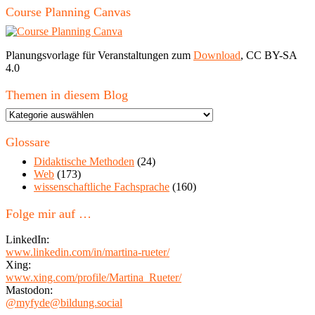
Course Planning Canvas
Planungsvorlage für Veranstaltungen zum
Download
, CC BY-SA
4.0
Themen in diesem Blog
Themen
in
diesem
Glossare
Blog
Didaktische Methoden
(24)
Web
(173)
wissenschaftliche Fachsprache
(160)
Folge mir auf …
LinkedIn:
www.linkedin.com/in/martina-rueter/
Xing:
www.xing.com/profile/Martina_Rueter/
Mastodon:
@myfyde@bildung.social