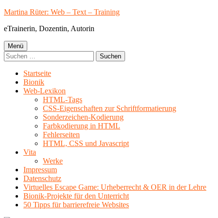
Springe
Martina Rüter: Web – Text – Training
zum
eTrainerin, Dozentin, Autorin
Inhalt
Primäres
Menü
Suchen
Menü
nach:
Startseite
Bionik
Web-Lexikon
HTML-Tags
CSS-Eigenschaften zur Schriftformatierung
Sonderzeichen-Kodierung
Farbkodierung in HTML
Fehlerseiten
HTML, CSS und Javascript
Vita
Werke
Impressum
Datenschutz
Virtuelles Escape Game: Urheberrecht & OER in der Lehre
Bionik-Projekte für den Unterricht
50 Tipps für barrierefreie Websites