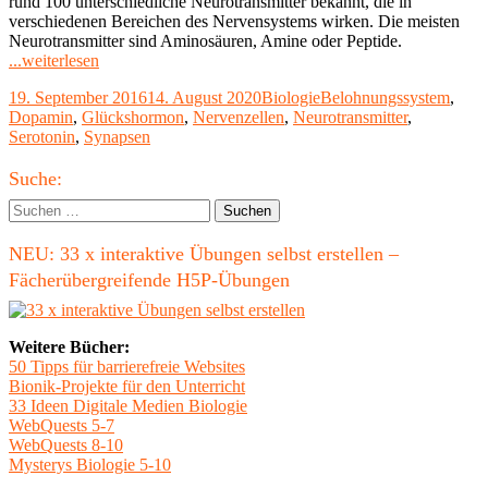
rund 100 unterschiedliche Neurotransmitter bekannt, die in
verschiedenen Bereichen des Nervensystems wirken. Die meisten
Neurotransmitter sind Aminosäuren, Amine oder Peptide.
"Neurotransmitter:
...weiterlesen
Acetylcholin,
Veröffentlicht
Kategorien
Schlagwörter
19. September 2016
14. August 2020
Biologie
Belohnungssystem
,
Serotonin
am
Dopamin
,
Glückshormon
,
Nervenzellen
,
Neurotransmitter
,
und
Serotonin
,
Synapsen
Dopamin"
Haupt-
Suche:
Seitenleiste
Suchen
nach:
NEU: 33 x interaktive Übungen selbst erstellen –
Fächerübergreifende H5P-Übungen
Weitere Bücher:
50 Tipps für barrierefreie Websites
Bionik-Projekte für den Unterricht
33 Ideen Digitale Medien Biologie
WebQuests 5-7
WebQuests 8-10
Mysterys Biologie 5-10