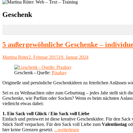
Schlagwort:
Geschenk
5 außergewöhnliche Geschenke – individue
Autor
Veröffentlicht
Martina Rüter
2. Februar 2015
19. Januar 2024
am
Geschenk - Quelle:
Pixabay
Originelle und persönliche Geschenkideen zu feierlichen Anlässen w
Sei es zu Weihnachten oder zum Geburtstag – jedes Jahr stellt sich die
Geschenke, wie Parfüm oder Socken? Wenn es beim nächsten Anlass etwa
vielleicht etwas dabei:
1. Ein Sack voll Glück / Ein Sack voll Liebe
Einfach und preiswert ist diese kreative Geschenkidee. Für den Sack
Stück Stoff verpacken. Für den Sack voll Liebe zum
Valentinstag
od
"5
hier keine Grenzen gesetzt.
...weiterlesen