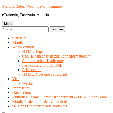
Springe
Martina Rüter: Web – Text – Training
zum
eTrainerin, Dozentin, Autorin
Inhalt
Primäres
Menü
Suchen
Menü
nach:
Startseite
Bionik
Web-Lexikon
HTML-Tags
CSS-Eigenschaften zur Schriftformatierung
Sonderzeichen-Kodierung
Farbkodierung in HTML
Fehlerseiten
HTML, CSS und Javascript
Vita
Werke
Impressum
Datenschutz
Virtuelles Escape Game: Urheberrecht & OER in der Lehre
Bionik-Projekte für den Unterricht
50 Tipps für barrierefreie Websites