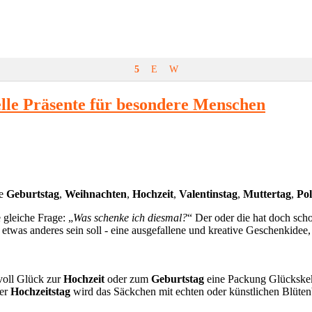
5
E
W
lle Präsente für besondere Menschen
ie
Geburtstag
,
Weihnachten
,
Hochzeit
,
Valentinstag
,
Muttertag
,
Po
 gleiche Frage: „
Was schenke ich diesmal?
“ Der oder die hat doch scho
s anderes sein soll - eine ausgefallene und kreative Geschenkidee, mi
 voll Glück zur
Hochzeit
oder zum
Geburtstag
eine Packung Glückskek
er
Hochzeitstag
wird das Säckchen mit echten oder künstlichen Blütenbl