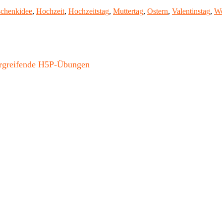
chenkidee
,
Hochzeit
,
Hochzeitstag
,
Muttertag
,
Ostern
,
Valentinstag
,
We
bergreifende H5P-Übungen