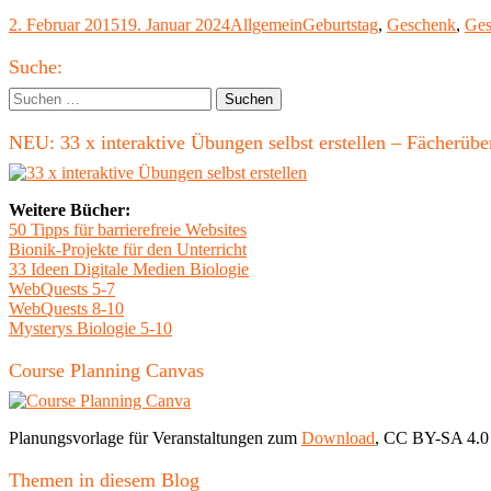
außergewöhnliche
Veröffentlicht
Kategorien
Schlagwörter
2. Februar 2015
19. Januar 2024
Allgemein
Geburtstag
,
Geschenk
,
Ges
Geschenke
am
–
Haupt-
individuelle
Suche:
Präsente
Seitenleiste
Suchen
für
nach:
besondere
NEU: 33 x interaktive Übungen selbst erstellen – Fächerü
Menschen"
Weitere Bücher:
50 Tipps für barrierefreie Websites
Bionik-Projekte für den Unterricht
33 Ideen Digitale Medien Biologie
WebQuests 5-7
WebQuests 8-10
Mysterys Biologie 5-10
Course Planning Canvas
Planungsvorlage für Veranstaltungen zum
Download
, CC BY-SA 4.0
Themen in diesem Blog