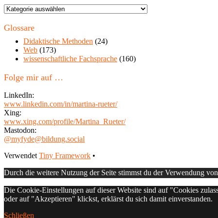
Themen
in
diesem
Glossare
Blog
Didaktische Methoden
(24)
Web
(173)
wissenschaftliche Fachsprache
(160)
Folge mir auf …
LinkedIn:
www.linkedin.com/in/martina-rueter/
Xing:
www.xing.com/profile/Martina_Rueter/
Mastodon:
@myfyde@bildung.social
Footer
Verwendet
Tiny Framework
•
Inhalt
Durch die weitere Nutzung der Seite stimmst du der Verwendung vo
Die Cookie-Einstellungen auf dieser Website sind auf "Cookies zulas
oder auf "Akzeptieren" klickst, erklärst du sich damit einverstanden.
Schließen