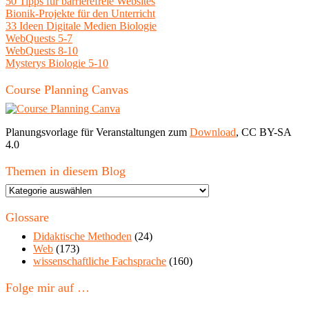
50 Tipps für barrierefreie Websites
Bionik-Projekte für den Unterricht
33 Ideen Digitale Medien Biologie
WebQuests 5-7
WebQuests 8-10
Mysterys Biologie 5-10
Course Planning Canvas
Planungsvorlage für Veranstaltungen zum
Download
, CC BY-SA
4.0
Themen in diesem Blog
Themen
in
diesem
Glossare
Blog
Didaktische Methoden
(24)
Web
(173)
wissenschaftliche Fachsprache
(160)
Folge mir auf …