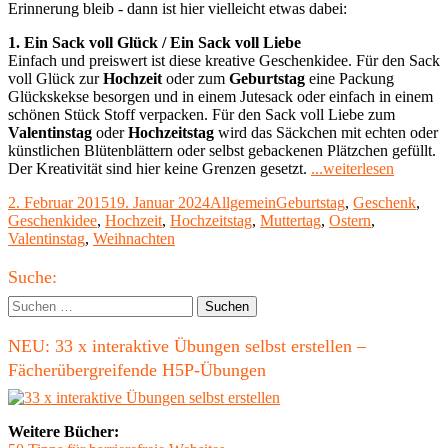
Erinnerung bleib - dann ist hier vielleicht etwas dabei:
1. Ein Sack voll Glück / Ein Sack voll Liebe
Einfach und preiswert ist diese kreative Geschenkidee. Für den Sack
voll Glück zur
Hochzeit
oder zum
Geburtstag
eine Packung
Glückskekse besorgen und in einem Jutesack oder einfach in einem
schönen Stück Stoff verpacken. Für den Sack voll Liebe zum
Valentinstag
oder
Hochzeitstag
wird das Säckchen mit echten oder
künstlichen Blütenblättern oder selbst gebackenen Plätzchen gefüllt.
"5
Der Kreativität sind hier keine Grenzen gesetzt.
...weiterlesen
außerge
Veröffentlicht
Kategorien
Schlagwörter
2. Februar 2015
19. Januar 2024
Allgemein
Geburtstag
,
Geschenk
,
Geschen
am
Geschenkidee
,
Hochzeit
,
Hochzeitstag
,
Muttertag
,
Ostern
,
–
Valentinstag
,
Weihnachten
individu
Präsente
Haupt-
für
Suche:
besonde
Seitenleiste
Suchen
Mensch
nach:
NEU: 33 x interaktive Übungen selbst erstellen –
Fächerübergreifende H5P-Übungen
Weitere Bücher: