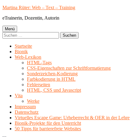
Springe
Martina Rüter: Web – Text – Training
zum
eTrainerin, Dozentin, Autorin
Inhalt
Primäres
Menü
Suchen
Menü
nach:
Startseite
Bionik
Web-Lexikon
HTML-Tags
CSS-Eigenschaften zur Schriftformatierung
Sonderzeichen-Kodierung
Farbkodierung in HTML
Fehlerseiten
HTML, CSS und Javascript
Vita
Werke
Impressum
Datenschutz
Virtuelles Escape Game: Urheberrecht & OER in der Lehre
Bionik-Projekte für den Unterricht
50 Tipps für barrierefreie Websites