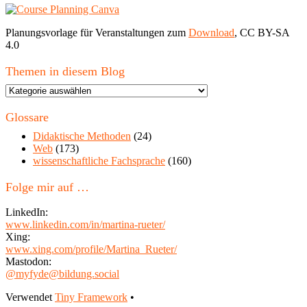
Planungsvorlage für Veranstaltungen zum
Download
, CC BY-SA
4.0
Themen in diesem Blog
Themen
in
diesem
Glossare
Blog
Didaktische Methoden
(24)
Web
(173)
wissenschaftliche Fachsprache
(160)
Folge mir auf …
LinkedIn:
www.linkedin.com/in/martina-rueter/
Xing:
www.xing.com/profile/Martina_Rueter/
Mastodon:
@myfyde@bildung.social
Footer
Verwendet
Tiny Framework
•