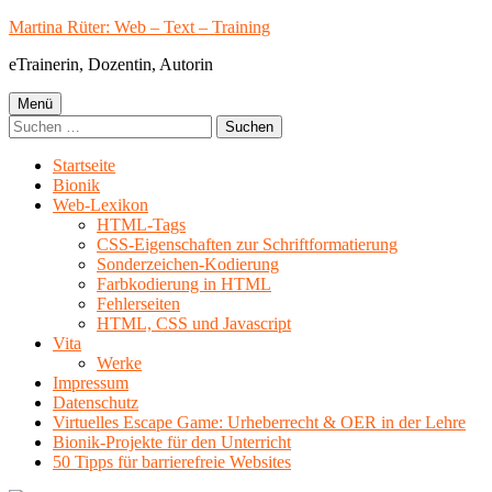
Springe
Martina Rüter: Web – Text – Training
zum
eTrainerin, Dozentin, Autorin
Inhalt
Primäres
Menü
Suchen
Menü
nach:
Startseite
Bionik
Web-Lexikon
HTML-Tags
CSS-Eigenschaften zur Schriftformatierung
Sonderzeichen-Kodierung
Farbkodierung in HTML
Fehlerseiten
HTML, CSS und Javascript
Vita
Werke
Impressum
Datenschutz
Virtuelles Escape Game: Urheberrecht & OER in der Lehre
Bionik-Projekte für den Unterricht
50 Tipps für barrierefreie Websites