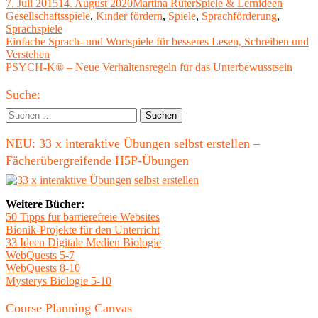
Veröffentlicht
Autor
Kategorien
Schlagw
7. Juli 2015
14. August 2020
Martina Rüter
Spiele & Lernideen
am
Gesellschaftsspiele
,
Kinder fördern
,
Spiele
,
Sprachförderung
,
Sprachspiele
Beitragsnavigation
Vorheriger
Einfache Sprach- und Wortspiele für besseres Lesen, Schreiben und
Beitrag:
Verstehen
Nächster
PSYCH-K® – Neue Verhaltensregeln für das Unterbewusstsein
Beitrag
Haupt-
Suche:
Seitenleiste
Suchen
nach:
NEU: 33 x interaktive Übungen selbst erstellen –
Fächerübergreifende H5P-Übungen
Weitere Bücher:
50 Tipps für barrierefreie Websites
Bionik-Projekte für den Unterricht
33 Ideen Digitale Medien Biologie
WebQuests 5-7
WebQuests 8-10
Mysterys Biologie 5-10
Course Planning Canvas