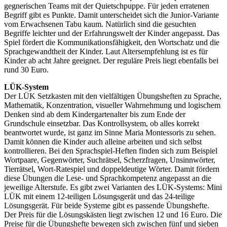
gegnerischen Teams mit der Quietschpuppe. Für jeden erratenen
Begriff gibt es Punkte. Damit unterscheidet sich die Junior-Variante
vom Erwachsenen Tabu kaum. Natürlich sind die gesuchten
Begriffe leichter und der Erfahrungswelt der Kinder angepasst. Das
Spiel fördert die Kommunikationsfähigkeit, den Wortschatz und die
Sprachgewandtheit der Kinder. Laut Altersempfehlung ist es für
Kinder ab acht Jahre geeignet. Der reguläre Preis liegt ebenfalls bei
rund 30 Euro.
LÜK-System
Der LÜK Setzkasten mit den vielfältigen Übungsheften zu Sprache,
Mathematik, Konzentration, visueller Wahrnehmung und logischem
Denken sind ab dem Kindergartenalter bis zum Ende der
Grundschule einsetzbar. Das Kontrollsystem, ob alles korrekt
beantwortet wurde, ist ganz im Sinne Maria Montessoris zu sehen.
Damit können die Kinder auch alleine arbeiten und sich selbst
kontrollieren. Bei den Sprachspiel-Heften finden sich zum Beispiel
Wortpaare, Gegenwörter, Suchrätsel, Scherzfragen, Unsinnwörter,
Tierrätsel, Wort-Ratespiel und doppeldeutige Wörter. Damit fördern
diese Übungen die Lese- und Sprachkompetenz angepasst an die
jeweilige Alterstufe. Es gibt zwei Varianten des LÜK-Systems: Mini
LÜK mit einem 12-teiligen Lösungsgerät und das 24-teilige
Lösungsgerät. Für beide Systeme gibt es passende Übungshefte.
Der Preis für die Lösungskästen liegt zwischen 12 und 16 Euro. Die
Preise für die Übungshefte bewegen sich zwischen fünf und sieben