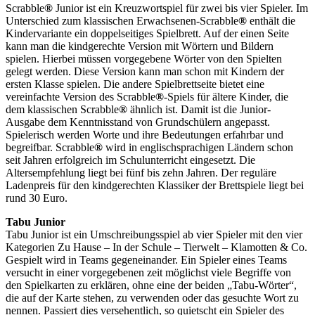
Scrabble
®
Junior ist ein Kreuzwortspiel für zwei bis vier Spieler. Im
Unterschied zum klassischen Erwachsenen-Scrabble
®
enthält die
Kindervariante ein doppelseitiges Spielbrett. Auf der einen Seite
kann man die kindgerechte Version mit Wörtern und Bildern
spielen. Hierbei müssen vorgegebene Wörter von den Spielten
gelegt werden. Diese Version kann man schon mit Kindern der
ersten Klasse spielen. Die andere Spielbrettseite bietet eine
vereinfachte Version des Scrabble
®
-Spiels für ältere Kinder, die
dem klassischen Scrabble
®
ähnlich ist. Damit ist die Junior-
Ausgabe dem Kenntnisstand von Grundschülern angepasst.
Spielerisch werden Worte und ihre Bedeutungen erfahrbar und
begreifbar. Scrabble
®
wird in englischsprachigen Ländern schon
seit Jahren erfolgreich im Schulunterricht eingesetzt. Die
Altersempfehlung liegt bei fünf bis zehn Jahren. Der reguläre
Ladenpreis für den kindgerechten Klassiker der Brettspiele liegt bei
rund 30 Euro.
Tabu Junior
Tabu Junior ist ein Umschreibungsspiel ab vier Spieler mit den vier
Kategorien Zu Hause – In der Schule – Tierwelt – Klamotten & Co.
Gespielt wird in Teams gegeneinander. Ein Spieler eines Teams
versucht in einer vorgegebenen zeit möglichst viele Begriffe von
den Spielkarten zu erklären, ohne eine der beiden „Tabu-Wörter“,
die auf der Karte stehen, zu verwenden oder das gesuchte Wort zu
nennen. Passiert dies versehentlich, so quietscht ein Spieler des