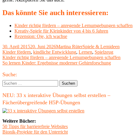
Das könnte Sie auch interessieren:
Kinder richtig fördern – anregende Lernumgebungen schaffen
Kreativ-Spiele für Kleinkinder von 4 bis 6 Jahren
Rezension: Oje, ich wachse
Veröffentlicht
Autor
Kategorien
Schlagw
30. April 2015
20. Juni 2026
Martina Rüter
Spiele & Lernideen
am
Kinder fördern
,
kindliche Entwicklung
,
Lernen
,
Spielzeug
Beitragsnavigation
Vorheriger
Kinder richtig fördern – anregende Lernumgebungen schaffen
Beitrag:
Nächster
So lernen Kinder: Ergebnisse moderner Gehirnforschung
Beitrag
Haupt-
Suche:
Seitenleiste
Suchen
nach:
NEU: 33 x interaktive Übungen selbst erstellen –
Fächerübergreifende H5P-Übungen
Weitere Bücher:
50 Tipps für barrierefreie Websites
Bionik-Projekte für den Unterricht