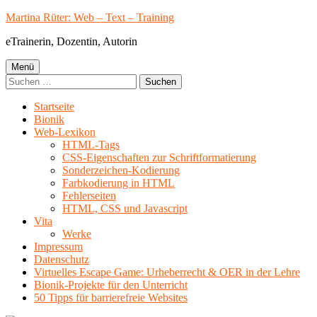
Springe
Martina Rüter: Web – Text – Training
zum
eTrainerin, Dozentin, Autorin
Inhalt
Primäres
Menü
Suchen
Menü
nach:
Startseite
Bionik
Web-Lexikon
HTML-Tags
CSS-Eigenschaften zur Schriftformatierung
Sonderzeichen-Kodierung
Farbkodierung in HTML
Fehlerseiten
HTML, CSS und Javascript
Vita
Werke
Impressum
Datenschutz
Virtuelles Escape Game: Urheberrecht & OER in der Lehre
Bionik-Projekte für den Unterricht
50 Tipps für barrierefreie Websites