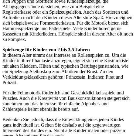
sich Puppen und Stofftiere sowie Kinderspielzeuge, die
Alltagsgegenstände darstellen, wie zum Beispiel eine
Registrierkasse oder ein Spielzeugtelefon. Auch das Sortieren und
Aufreihen macht den Kindern dieser Alterstufe Spaß. Hierzu eignen
sich beispielsweise Formsortierkästen. Für die Motorik bieten sich
Hämmerspielzeuge und Fädelspiele. Viele Kinder hören gerne
Kassetten mit Kinderliedern. Hörspiele sind in diesem Alter oft noch
zu komplex.
Spielzeuge für Kinder von 2 bis 3,5 Jahren
In diesem Alter nimmt das Interesse an Rollenspielen zu. Um die
Kinder in ihrer Phantasie anzuregen, eignet sich eine Kostümkiste
mit alten Kleidern, Hüten und typischen Berufsgegenständen, wie
ein Spielzeug-Stethoskop zum Abhören der Brust. Zu den
Verkleidungsklassikern gehören: Prinzessin, Indianer, Pirat und
Polizist.
Für die Feinmotorik förderlich sind Geschicklichkeitsspiele und
Puzzles. Auch die Kreativität von Bauskonstruktionen steigert sich
zunehmen und das Interesse für einfache Alphabet- und
Zahlenspiele keimt ebenfalls bereits auf.
Bedenken Sie jedoch, dass die Entwicklung eines jeden Kindes
ganz individuell ist. Gehen Sie deshalb auf die gegenwärtigen
Interessen des Kindes ein. Nicht alle Kinder malen oder puzzeln
gerne. Akzeptieren Sie das auch.