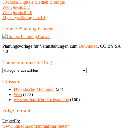
33 Ideen Digitale Medien Biologie
WebQuests 5-7
WebQuests 8-10
Mysterys Biologie 5-10
Course Planning Canvas
Planungsvorlage für Veranstaltungen zum
Download
, CC BY-SA
4.0
Themen in diesem Blog
Themen
in
diesem
Glossare
Blog
Didaktische Methoden
(24)
Web
(173)
wissenschaftliche Fachsprache
(160)
Folge mir auf …
LinkedIn:
www.linkedin.com/in/martina-rueter/