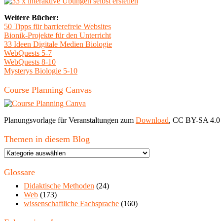
Weitere Bücher:
50 Tipps für barrierefreie Websites
Bionik-Projekte für den Unterricht
33 Ideen Digitale Medien Biologie
WebQuests 5-7
WebQuests 8-10
Mysterys Biologie 5-10
Course Planning Canvas
Planungsvorlage für Veranstaltungen zum
Download
, CC BY-SA 4.0
Themen in diesem Blog
Themen
in
diesem
Glossare
Blog
Didaktische Methoden
(24)
Web
(173)
wissenschaftliche Fachsprache
(160)