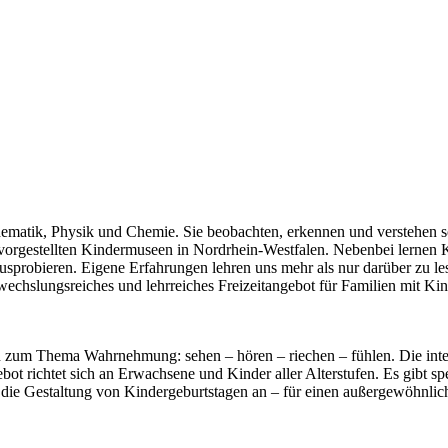
atik, Physik und Chemie. Sie beobachten, erkennen und verstehen so
er vorgestellten Kindermuseen in Nordrhein-Westfalen. Nebenbei lerne
 ausprobieren. Eigene Erfahrungen lehren uns mehr als nur darüber zu l
wechslungsreiches und lehrreiches Freizeitangebot für Familien mit Ki
n zum Thema Wahrnehmung: sehen – hören – riechen – fühlen. Die inte
t richtet sich an Erwachsene und Kinder aller Alterstufen. Es gibt s
ie Gestaltung von Kindergeburtstagen an – für einen außergewöhnlic