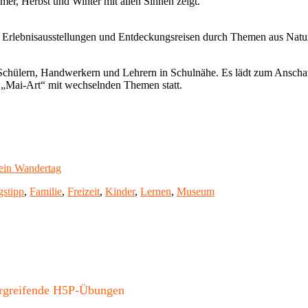
er, Herbst und Winter mit allen Sinnen zeigt.
Erlebnisausstellungen und Entdeckungsreisen durch Themen aus Natur
chülern, Handwerkern und Lehrern in Schulnähe. Es lädt zum Ansch
b „Mai-Art“ mit wechselnden Themen statt.
 ein Wandertag
wörter
gstipp
,
Familie
,
Freizeit
,
Kinder
,
Lernen
,
Museum
bergreifende H5P-Übungen