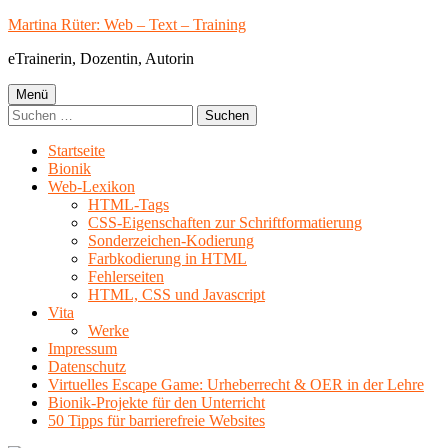
Springe
Martina Rüter: Web – Text – Training
zum
eTrainerin, Dozentin, Autorin
Inhalt
Primäres
Menü
Suchen
Menü
nach:
Startseite
Bionik
Web-Lexikon
HTML-Tags
CSS-Eigenschaften zur Schriftformatierung
Sonderzeichen-Kodierung
Farbkodierung in HTML
Fehlerseiten
HTML, CSS und Javascript
Vita
Werke
Impressum
Datenschutz
Virtuelles Escape Game: Urheberrecht & OER in der Lehre
Bionik-Projekte für den Unterricht
50 Tipps für barrierefreie Websites