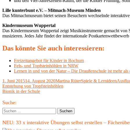
und den Vier-Jahreszeiten-Raum, der die Kinder Frühling, Somm
Lille kunterbunt e.V. – Mitmach-Museum Minden
Das Mitmachmuseum bietet seinen Besuchern wechselnde interaktive 
Kindermuseum Wuppertal
Das Kindermuseum Wuppertal zeigt Musikinstrumente gemacht von S
musizieren. Jedes Jahr findet der internationale Postkartenwettbewer
Das könnte Sie auch interessieren:
Freizeitangebot für Kinder in Bochum
Fels- und Topfsteinhöhlen in NRW
Lernen in und von der Natur – Die Draußenschule ist mehr als
Veröffentlicht
Autor
Kategorien
Schlag
1. Juni 2015
14. August 2020
Martina Rüter
Spiele & Lernideen
Ausflu
am
Beitragsnavigation
Vorheriger
Entstehung von Tropfsteinhöhlen
Beitrag:
Nächster
Bionik in der Schule
Beitrag
Haupt-
Suche:
Seitenleiste
Suchen
nach:
NEU: 33 x interaktive Übungen selbst erstellen – Fächerü