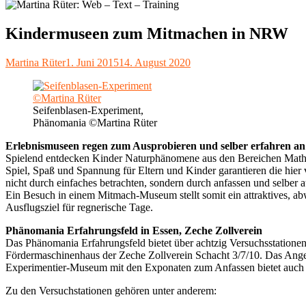
Kindermuseen zum Mitmachen in NRW
Autor
Veröffentlicht
Martina Rüter
1. Juni 2015
14. August 2020
am
Seifenblasen-Experiment,
Phänomania ©Martina Rüter
Erlebnismuseen regen zum Ausprobieren und selber erfahren an
Spielend entdecken Kinder Naturphänomene aus den Bereichen Mathem
Spiel, Spaß und Spannung für Eltern und Kinder garantieren die hi
nicht durch einfaches betrachten, sondern durch anfassen und selber
Ein Besuch in einem Mitmach-Museum stellt somit ein attraktives, ab
Ausflugsziel für regnerische Tage.
Phänomania Erfahrungsfeld in Essen, Zeche Zollverein
Das Phänomania Erfahrungsfeld bietet über achtzig Versuchsstatione
Fördermaschinenhaus der Zeche Zollverein Schacht 3/7/10. Das Angebo
Experimentier-Museum mit den Exponaten zum Anfassen bietet auch d
Zu den Versuchstationen gehören unter anderem: