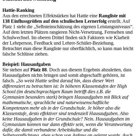
Hattie-Ranking
Aus den errechneten Effektstärken hat Hattie eine
Rangliste mit
138 Einflussgrößen
auf den schulischen Lernerfolg
erstellt. Auf
Platz 1 steht die „Selbsteinschätzung des eigenen Leistungsniveaus“.
Auf dem letzten Plätzen rangieren Nicht-Versetzung, Fernsehen und
Schulwechsel. Im oberen Drittel finden sich Faktoren wie Klarheit
der Lehrperson, Feedback und Lehrer-Schüler-Beziehung.
Betrachtet man diese Rangliste nur oberflächlich, so kann man leicht
falsche Schlüsse ziehen.
Beispiel: Hausaufgaben
Sie stehen auf
Platz 88
. Doch aus diesem Ergebnis abzuleiten, dass
Hausaufgaben nichts bringen und somit abgeschafft gehören, ist
falsch. „
So weist Hattie selbst darauf hin, dass dieser Wert
differenziert zu betrachten ist: In höheren Klassenstufen der High
School (im deutschsprachigen Raum betrifft dies z.B. die
Gymnasien besonders stark) bringen Hausaufgaben mit Blick auf
mathematische, sprachliche und naturwissenschaftliche
Kompetenzen mehr als in der Grundschule. Je höher also die
Klassenstufe, desto effektiver sind tendenziell Hausaufgaben. Also
keine Hausaufgaben in der Grundschule? Nein. Hausaufgaben im
Gymnasium können nur dann effektiv sein, wenn die Verantwortung
dafür, die damit verbundene Arbeitskultur und die
Selbstverpflichtung, eben schon von Anfang an gelernt wurde. Auch