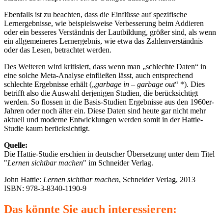
Ebenfalls ist zu beachten, dass die Einflüsse auf spezifische
Lernergebnisse, wie beispielsweise Verbesserung beim Addieren
oder ein besseres Verständnis der Lautbildung, größer sind, als wenn
ein allgemeineres Lernergebnis, wie etwa das Zahlenverständnis
oder das Lesen, betrachtet werden.
Des Weiteren wird kritisiert, dass wenn man „schlechte Daten“ in
eine solche Meta-Analyse einfließen lässt, auch entsprechend
schlechte Ergebnisse erhält („
garbage in – garbage out
“ *). Dies
betrifft also die Auswahl derjenigen Studien, die berücksichtigt
werden. So flossen in die Basis-Studien Ergebnisse aus den 1960er-
Jahren oder noch älter ein. Diese Daten sind heute gar nicht mehr
aktuell und moderne Entwicklungen werden somit in der Hattie-
Studie kaum berücksichtigt.
Quelle:
Die Hattie-Studie erschien in deutscher Übersetzung unter dem Titel
"
Lernen sichtbar machen
" im Schneider Verlag.
John Hattie:
Lernen sichtbar machen
, Schneider Verlag, 2013
ISBN: 978-3-8340-1190-9
Das könnte Sie auch interessieren: