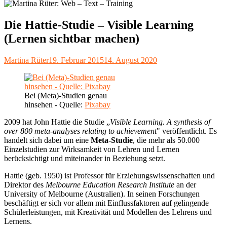
Die Hattie-Studie – Visible Learning
(Lernen sichtbar machen)
Autor
Veröffentlicht
Martina Rüter
19. Februar 2015
14. August 2020
am
Bei (Meta)-Studien genau
hinsehen - Quelle:
Pixabay
2009 hat John Hattie die Studie „
Visible Learning. A synthesis of
over 800 meta-analyses relating to achievement
" veröffentlicht. Es
handelt sich dabei um eine
Meta-Studie
, die mehr als 50.000
Einzelstudien zur Wirksamkeit von Lehren und Lernen
berücksichtigt und miteinander in Beziehung setzt.
Hattie (geb. 1950) ist Professor für Erziehungswissenschaften und
Direktor des
Melbourne Education Research Institute
an der
University of Melbourne (Australien). In seinen Forschungen
beschäftigt er sich vor allem mit Einflussfaktoren auf gelingende
Schülerleistungen, mit Kreativität und Modellen des Lehrens und
Lernens.