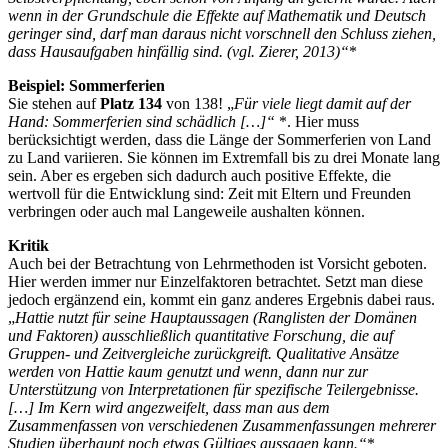
wenn in der Grundschule die Effekte auf Mathematik und Deutsch
geringer sind, darf man daraus nicht vorschnell den Schluss ziehen,
dass Hausaufgaben hinfällig sind. (vgl. Zierer, 2013)“
*
Beispiel: Sommerferien
Sie stehen auf
Platz 134
von 138! „
Für viele liegt damit auf der
Hand: Sommerferien sind schädlich […]“
*. Hier muss
berücksichtigt werden, dass die Länge der Sommerferien von Land
zu Land variieren. Sie können im Extremfall bis zu drei Monate lang
sein. Aber es ergeben sich dadurch auch positive Effekte, die
wertvoll für die Entwicklung sind: Zeit mit Eltern und Freunden
verbringen oder auch mal Langeweile aushalten können.
Kritik
Auch bei der Betrachtung von Lehrmethoden ist Vorsicht geboten.
Hier werden immer nur Einzelfaktoren betrachtet. Setzt man diese
jedoch ergänzend ein, kommt ein ganz anderes Ergebnis dabei raus.
„
Hattie nutzt für seine Hauptaussagen (Ranglisten der Domänen
und Faktoren) ausschließlich quantitative Forschung, die auf
Gruppen- und Zeitvergleiche zurückgreift. Qualitative Ansätze
werden von Hattie kaum genutzt und wenn, dann nur zur
Unterstützung von Interpretationen für spezifische Teilergebnisse.
[…] Im Kern wird angezweifelt, dass man aus dem
Zusammenfassen von verschiedenen Zusammenfassungen mehrerer
Studien überhaupt noch etwas Gültiges aussagen kann.“
*