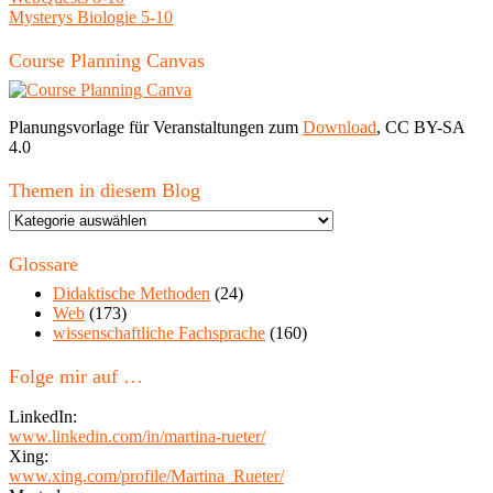
Mysterys Biologie 5-10
Course Planning Canvas
Planungsvorlage für Veranstaltungen zum
Download
, CC BY-SA
4.0
Themen in diesem Blog
Themen
in
diesem
Glossare
Blog
Didaktische Methoden
(24)
Web
(173)
wissenschaftliche Fachsprache
(160)
Folge mir auf …
LinkedIn:
www.linkedin.com/in/martina-rueter/
Xing:
www.xing.com/profile/Martina_Rueter/