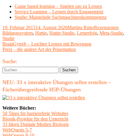
Game based learning – Spielen um zu Lernen
Service Learning – Lernen durch Engagement
Studie: Mangelnde Suchmaschinenkommpetenz
Veröffentlicht
Autor
Kategorien
Schlagwö
19. Februar 2015
14. August 2020
Martina Rüter
Rezensionen
am
Bildungssystem
,
Hattie
,
Hattie-Studie
,
Lernerfolg
,
Meta-Studie
,
Studie
Beitragsnavigation
Vorheriger
BrainGym® – Leichter Lernen mit Bewegung
Beitrag:
Nächster
Prezi – die andere Art der Präsentation
Beitrag
Haupt-
Suche:
Seitenleiste
Suchen
nach:
NEU: 33 x interaktive Übungen selbst erstellen –
Fächerübergreifende H5P-Übungen
Weitere Bücher:
50 Tipps für barrierefreie Websites
Bionik-Projekte für den Unterricht
33 Ideen Digitale Medien Biologie
WebQuests 5-7
WebQuests 8-10