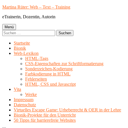
Springe
Martina Rüter: Web – Text – Training
zum
eTrainerin, Dozentin, Autorin
Inhalt
Primäres
Menü
Suchen
Menü
nach:
Startseite
Bionik
Web-Lexikon
HTML-Tags
CSS-Eigenschaften zur Schriftformatierung
Sonderzeichen-Kodierung
Farbkodierung in HTML
Fehlerseiten
HTML, CSS und Javascript
Vita
Werke
Impressum
Datenschutz
Virtuelles Escape Game: Urheberrecht & OER in der Lehre
Bionik-Projekte für den Unterricht
50 Tipps für barrierefreie Websites