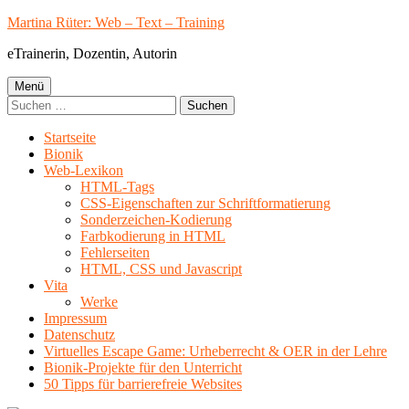
Springe
Martina Rüter: Web – Text – Training
zum
eTrainerin, Dozentin, Autorin
Inhalt
Primäres
Menü
Suchen
Menü
nach:
Startseite
Bionik
Web-Lexikon
HTML-Tags
CSS-Eigenschaften zur Schriftformatierung
Sonderzeichen-Kodierung
Farbkodierung in HTML
Fehlerseiten
HTML, CSS und Javascript
Vita
Werke
Impressum
Datenschutz
Virtuelles Escape Game: Urheberrecht & OER in der Lehre
Bionik-Projekte für den Unterricht
50 Tipps für barrierefreie Websites