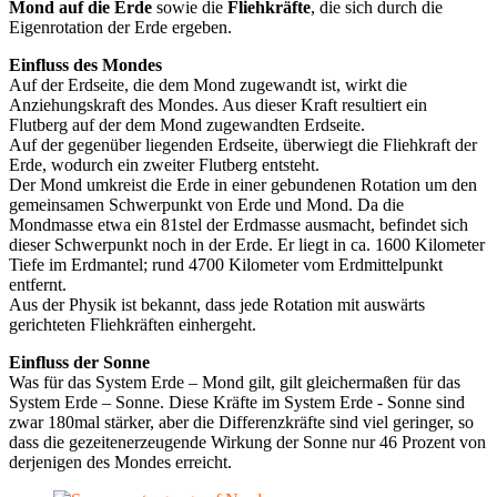
Mond auf die Erde
sowie die
Fliehkräfte
, die sich durch die
Eigenrotation der Erde ergeben.
Einfluss des Mondes
Auf der Erdseite, die dem Mond zugewandt ist, wirkt die
Anziehungskraft des Mondes. Aus dieser Kraft resultiert ein
Flutberg auf der dem Mond zugewandten Erdseite.
Auf der gegenüber liegenden Erdseite, überwiegt die Fliehkraft der
Erde, wodurch ein zweiter Flutberg entsteht.
Der Mond umkreist die Erde in einer gebundenen Rotation um den
gemeinsamen Schwerpunkt von Erde und Mond. Da die
Mondmasse etwa ein 81stel der Erdmasse ausmacht, befindet sich
dieser Schwerpunkt noch in der Erde. Er liegt in ca. 1600 Kilometer
Tiefe im Erdmantel; rund 4700 Kilometer vom Erdmittelpunkt
entfernt.
Aus der Physik ist bekannt, dass jede Rotation mit auswärts
gerichteten Fliehkräften einhergeht.
Einfluss der Sonne
Was für das System Erde – Mond gilt, gilt gleichermaßen für das
System Erde – Sonne. Diese Kräfte im System Erde - Sonne sind
zwar 180mal stärker, aber die Differenzkräfte sind viel geringer, so
dass die gezeitenerzeugende Wirkung der Sonne nur 46 Prozent von
derjenigen des Mondes erreicht.