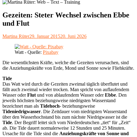
Gezeiten: Steter Wechsel zwischen Ebbe
und Flut
Autor
Veröffentlicht
Martina Rüter
29. Januar 2015
20. Juni 2026
am
Watt - Quelle:
Pixabay
Die wesentlichsten Kräfte, welche die Gezeiten verursachen, sind
die Anziehungskräfte von Erde, Mond und Sonne sowie Fliehkräfte.
Tide
Das Watt wird durch die Gezeiten zweimal täglich überflutet und
fällt auch zweimal wieder trocken. Man spricht von auflaufendem
Wasser oder
Flut
und von ablaufendem Wasser oder
Ebbe
. Den
jeweils höchsten beziehungsweise niedrigsten Wasserstand
bezeichnet man als
Tidehoch
- beziehungsweise
Tideniedrigwasser
. Die Zeitdauer vom niedrigsten Wasserstand
über den Wasserhochstand bis zum nächste Niedrigwasser ist die
Tide
. Der Begriff leitet sich vom Niederdeutschen „tiet“ für „Zeit“
ab. Die Tide dauert normalerweise 12 Stunden und 25 Minuten.
Ursache für die Tide sind die
Anziehungskräfte von Sonne und