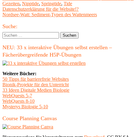
am
Gezeiten
,
Nipptide
,
Springtide
,
Tide
Beitragsnavigation
Vorheriger
Datenschutzerklärung für die Website!?
Beitrag:
Nächster
Nordsee-Watt: Sediment-Typen des Wattenmeers
Beitrag
Haupt-
Suche:
Seitenleiste
Suchen
nach:
NEU: 33 x interaktive Übungen selbst erstellen –
Fächerübergreifende H5P-Übungen
Weitere Bücher:
50 Tipps für barrierefreie Websites
Bionik-Projekte für den Unterricht
33 Ideen Digitale Medien Biologie
WebQuests 5-7
WebQuests 8-10
Mysterys Biologie 5-10
Course Planning Canvas