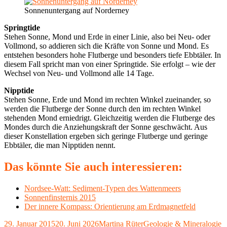
Sonnenuntergang auf Norderney
Springtide
Stehen Sonne, Mond und Erde in einer Linie, also bei Neu- oder
Vollmond, so addieren sich die Kräfte von Sonne und Mond. Es
entstehen besonders hohe Flutberge und besonders tiefe Ebbtäler. In
diesem Fall spricht man von einer Springtide. Sie erfolgt – wie der
Wechsel von Neu- und Vollmond alle 14 Tage.
Nipptide
Stehen Sonne, Erde und Mond im rechten Winkel zueinander, so
werden die Flutberge der Sonne durch den im rechten Winkel
stehenden Mond erniedrigt. Gleichzeitig werden die Flutberge des
Mondes durch die Anziehungskraft der Sonne geschwächt. Aus
dieser Konstellation ergeben sich geringe Flutberge und geringe
Ebbtäler, die man Nipptiden nennt.
Das könnte Sie auch interessieren:
Nordsee-Watt: Sediment-Typen des Wattenmeers
Sonnenfinsternis 2015
Der innere Kompass: Orientierung am Erdmagnetfeld
Veröffentlicht
Autor
Kategorien
S
29. Januar 2015
20. Juni 2026
Martina Rüter
Geologie & Mineralogie