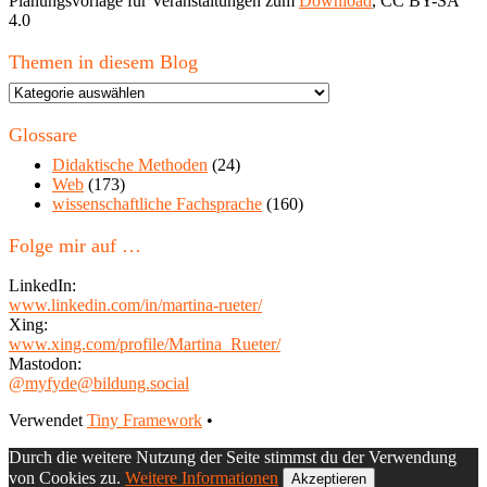
Planungsvorlage für Veranstaltungen zum
Download
, CC BY-SA
4.0
Themen in diesem Blog
Themen
in
diesem
Glossare
Blog
Didaktische Methoden
(24)
Web
(173)
wissenschaftliche Fachsprache
(160)
Folge mir auf …
LinkedIn:
www.linkedin.com/in/martina-rueter/
Xing:
www.xing.com/profile/Martina_Rueter/
Mastodon:
@myfyde@bildung.social
Footer
Verwendet
Tiny Framework
•
Inhalt
Durch die weitere Nutzung der Seite stimmst du der Verwendung
von Cookies zu.
Weitere Informationen
Akzeptieren