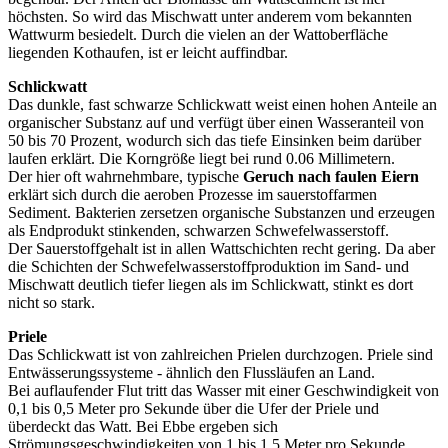
höchsten. So wird das Mischwatt unter anderem vom bekannten
Wattwurm besiedelt. Durch die vielen an der Wattoberfläche
liegenden Kothaufen, ist er leicht auffindbar.
Schlickwatt
Das dunkle, fast schwarze Schlickwatt weist einen hohen Anteile an
organischer Substanz auf und verfügt über einen Wasseranteil von
50 bis 70 Prozent, wodurch sich das tiefe Einsinken beim darüber
laufen erklärt. Die Korngröße liegt bei rund 0.06 Millimetern.
Der hier oft wahrnehmbare, typische
Geruch nach faulen Eiern
erklärt sich durch die aeroben Prozesse im sauerstoffarmen
Sediment. Bakterien zersetzen organische Substanzen und erzeugen
als Endprodukt stinkenden, schwarzen Schwefelwasserstoff.
Der Sauerstoffgehalt ist in allen Wattschichten recht gering. Da aber
die Schichten der Schwefelwasserstoffproduktion im Sand- und
Mischwatt deutlich tiefer liegen als im Schlickwatt, stinkt es dort
nicht so stark.
Priele
Das Schlickwatt ist von zahlreichen Prielen durchzogen. Priele sind
Entwässerungssysteme - ähnlich den Flussläufen an Land.
Bei auflaufender Flut tritt das Wasser mit einer Geschwindigkeit von
0,1 bis 0,5 Meter pro Sekunde über die Ufer der Priele und
überdeckt das Watt. Bei Ebbe ergeben sich
Strömungsgeschwindigkeiten von 1 bis 1,5 Meter pro Sekunde.