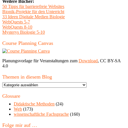
Weitere Bücher:
50 Tipps für barrierefreie Websites
Bionik-Projekte für den Unterricht
33 Ideen Digitale Medien Biologie
WebQuests 5-7
WebQuests 8-10
Mysterys Biologie 5-10
Course Planning Canvas
Planungsvorlage für Veranstaltungen zum
Download
, CC BY-SA
4.0
Themen in diesem Blog
Themen
in
diesem
Glossare
Blog
Didaktische Methoden
(24)
Web
(173)
wissenschaftliche Fachsprache
(160)
Folge mir auf …