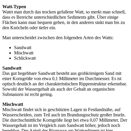
Watt-Typen
Watet man durch das trocken gefallene Watt, so merkt man schnell,
dass es Bereiche unterschiedlichen Sediments gibt. Über einige
Flächen kann man bequem gehen, in den anderen sinkt man bis zu
den Knöcheln oder tiefer ein.
Man unterscheidet zwischen den folgenden Arten des Watts:
Sandwatt
Mischwatt
Schlickwatt
Sandwatt
Das gut begehbare Sandwatt besteht aus grobkörnigem Sand mit
einer Korngröße von etwa 0,1 Millimeter im Durchmesser. Es ist
optisch deutlich an der charakteristischen Rippenstruktur erkennbar.
Sowohl der Wassergehalt als auch der Gehalt an organischen
Substanzen ist recht gering.
Mischwatt
Mischwatt findet sich in geschützten Lagen in Festlandnähe, auf
Wasserscheiden, zum Teil auch im Brandungsschutz großer Inseln.
Die durchschnittliche Korngröße liegt bei etwa 0,07 Millimeter. Der
Wassergehalt ist im Vergleich zum Sandwatt höher, jedoch noch
begehbar. Der Anteil der Biomasse am Wattsediment ist hier