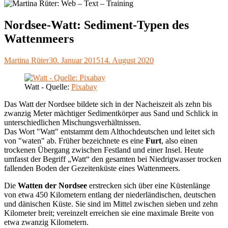
Nordsee-Watt: Sediment-Typen des
Wattenmeers
Autor
Veröffentlicht
Martina Rüter
30. Januar 2015
14. August 2020
am
Watt - Quelle:
Pixabay
Das Watt der Nordsee bildete sich in der Nacheiszeit als zehn bis
zwanzig Meter mächtiger Sedimentkörper aus Sand und Schlick in
unterschiedlichen Mischungsverhältnissen.
Das Wort "Watt" entstammt dem Althochdeutschen und leitet sich
von "waten" ab. Früher bezeichnete es eine
Furt
, also einen
trockenen Übergang zwischen Festland und einer Insel. Heute
umfasst der Begriff „Watt“ den gesamten bei Niedrigwasser trocken
fallenden Boden der Gezeitenküste eines Wattenmeers.
Die
Watten der Nordsee
erstrecken sich über eine Küstenlänge
von etwa 450 Kilometern entlang der niederländischen, deutschen
und dänischen Küste. Sie sind im Mittel zwischen sieben und zehn
Kilometer breit; vereinzelt erreichen sie eine maximale Breite von
etwa zwanzig Kilometern.