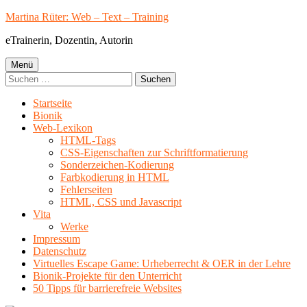
Springe
Martina Rüter: Web – Text – Training
zum
eTrainerin, Dozentin, Autorin
Inhalt
Primäres
Menü
Suchen
Menü
nach:
Startseite
Bionik
Web-Lexikon
HTML-Tags
CSS-Eigenschaften zur Schriftformatierung
Sonderzeichen-Kodierung
Farbkodierung in HTML
Fehlerseiten
HTML, CSS und Javascript
Vita
Werke
Impressum
Datenschutz
Virtuelles Escape Game: Urheberrecht & OER in der Lehre
Bionik-Projekte für den Unterricht
50 Tipps für barrierefreie Websites