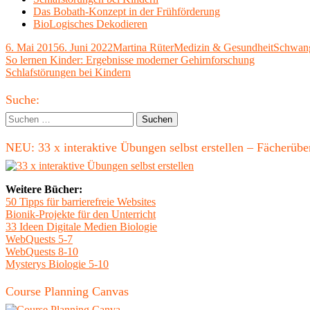
Das Bobath-Konzept in der Frühförderung
BioLogisches Dekodieren
Veröffentlicht
Autor
Kategorien
Schlagw
6. Mai 2015
6. Juni 2022
Martina Rüter
Medizin & Gesundheit
Schwang
am
Beitragsnavigation
Vorheriger
So lernen Kinder: Ergebnisse moderner Gehirnforschung
Beitrag:
Nächster
Schlafstörungen bei Kindern
Beitrag
Haupt-
Suche:
Seitenleiste
Suchen
nach:
NEU: 33 x interaktive Übungen selbst erstellen – Fächerü
Weitere Bücher:
50 Tipps für barrierefreie Websites
Bionik-Projekte für den Unterricht
33 Ideen Digitale Medien Biologie
WebQuests 5-7
WebQuests 8-10
Mysterys Biologie 5-10
Course Planning Canvas