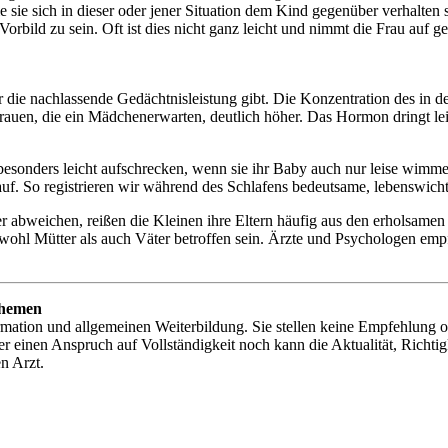
e sie sich in dieser oder jener Situation dem Kind gegenüber verhalten 
bild zu sein. Oft ist dies nicht ganz leicht und nimmt die Frau auf gei
r die nachlassende Gedächtnisleistung gibt. Die Konzentration des in 
 Frauen, die ein Mädchenerwarten, deutlich höher. Das Hormon dringt le
sonders leicht aufschrecken, wenn sie ihr Baby auch nur leise wimmer
f. So registrieren wir während des Schlafens bedeutsame, lebenswich
abweichen, reißen die Kleinen ihre Eltern häufig aus den erholsamen 
ohl Mütter als auch Väter betroffen sein. Ärzte und Psychologen emp
Themen
Information und allgemeinen Weiterbildung. Sie stellen keine Empfehlu
 einen Anspruch auf Vollständigkeit noch kann die Aktualität, Richti
n Arzt.