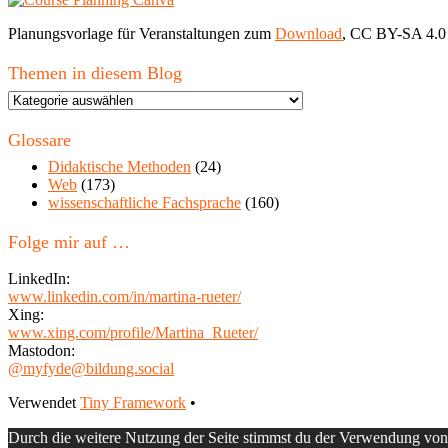
Planungsvorlage für Veranstaltungen zum
Download
, CC BY-SA 4.0
Themen in diesem Blog
Themen
in
diesem
Glossare
Blog
Didaktische Methoden
(24)
Web
(173)
wissenschaftliche Fachsprache
(160)
Folge mir auf …
LinkedIn:
www.linkedin.com/in/martina-rueter/
Xing:
www.xing.com/profile/Martina_Rueter/
Mastodon:
@myfyde@bildung.social
Footer
Verwendet
Tiny Framework
•
Inhalt
Durch die weitere Nutzung der Seite stimmst du der Verwendung vo