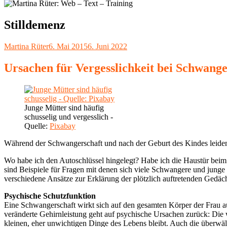
Stilldemenz
Autor
Veröffentlicht
Martina Rüter
6. Mai 2015
6. Juni 2022
am
Ursachen für Vergesslichkeit bei Schwang
Junge Mütter sind häufig
schusselig und vergesslich -
Quelle:
Pixabay
Während der Schwangerschaft und nach der Geburt des Kindes leiden 
Wo habe ich den Autoschlüssel hingelegt? Habe ich die Haustür beim
sind Beispiele für Fragen mit denen sich viele Schwangere und junge 
verschiedene Ansätze zur Erklärung der plötzlich auftretenden Gedäc
Psychische Schutzfunktion
Eine Schwangerschaft wirkt sich auf den gesamten Körper der Frau au
veränderte Gehirnleistung geht auf psychische Ursachen zurück: Die 
kleinen, eher unwichtigen Dinge des Lebens bleibt. Auch die überwä