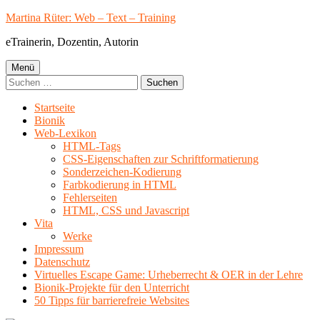
Springe
Martina Rüter: Web – Text – Training
zum
eTrainerin, Dozentin, Autorin
Inhalt
Primäres
Menü
Suchen
Menü
nach:
Startseite
Bionik
Web-Lexikon
HTML-Tags
CSS-Eigenschaften zur Schriftformatierung
Sonderzeichen-Kodierung
Farbkodierung in HTML
Fehlerseiten
HTML, CSS und Javascript
Vita
Werke
Impressum
Datenschutz
Virtuelles Escape Game: Urheberrecht & OER in der Lehre
Bionik-Projekte für den Unterricht
50 Tipps für barrierefreie Websites