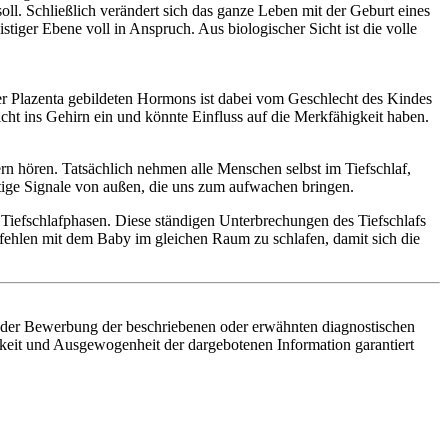
soll. Schließlich verändert sich das ganze Leben mit der Geburt eines
stiger Ebene voll in Anspruch. Aus biologischer Sicht ist die volle
der Plazenta gebildeten Hormons ist dabei vom Geschlecht des Kindes
icht ins Gehirn ein und könnte Einfluss auf die Merkfähigkeit haben.
n hören. Tatsächlich nehmen alle Menschen selbst im Tiefschlaf,
tige Signale von außen, die uns zum aufwachen bringen.
Tiefschlafphasen. Diese ständigen Unterbrechungen des Tiefschlafs
fehlen mit dem Baby im gleichen Raum zu schlafen, damit sich die
ng oder Bewerbung der beschriebenen oder erwähnten diagnostischen
gkeit und Ausgewogenheit der dargebotenen Information garantiert