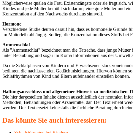
Möglicherweise quälen die Frau Existenzängste oder sie fragt sich, wi
Kindes und jede Mutter bemüht sich darum, eine gute Mutter und ein Vor
Konzentration auf den Nachwuchs durchaus sinnvoll.
Hormone
Verschiedene Studie deuten darauf hin, dass es hormonelle Gründe fü
im Mutterleib abhängig. So liegt die Konzentration dieses Stoffs bei
Ammenschlaf
Als "Ammenschlaf" bezeichnet man die Tatsache, dass junge Mütter be
unter Betäubung und sogar im Koma Informationen aus der Umwelt au
Da die Schlafphasen von Kindern und Erwachsenen stark voneinander 
bedingen die nachlassenden Gedächtnisleitungen. Hiervon können sow
Schlafrhythmen von Kind und Eltern aufeinander einstellen können.
Haftungsausschluss und allgemeiner Hinweis zu medizinischen 
Die hier dargestellten Inhalte dienen ausschließlich der neutralen 
Methoden, Behandlungen oder Arzneimittel dar. Der Text erhebt weder
werden. Der Text ersetzt keinesfalls die fachliche Beratung durch eine
Das könnte Sie auch interessieren:
Schlafstörungen bei Kindern