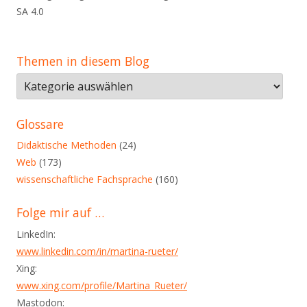
SA 4.0
Themen in diesem Blog
Themen
in
diesem
Glossare
Blog
Didaktische Methoden
(24)
Web
(173)
wissenschaftliche Fachsprache
(160)
Folge mir auf …
LinkedIn:
www.linkedin.com/in/martina-rueter/
Xing:
www.xing.com/profile/Martina_Rueter/
Mastodon: