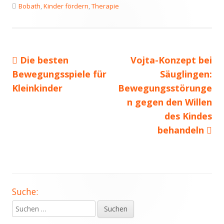
am
Schlagwörter
Bobath
,
Kinder fördern
,
Therapie
Vorheriger
Nächster
Die besten
Vojta-Konzept bei
Beitragsnavigation
Beitrag:
Beitrag
Bewegungsspiele für
Säuglingen:
Kleinkinder
Bewegungsstörunge
n gegen den Willen
des Kindes
behandeln
Suche:
Haupt-
Suchen
Seitenleiste
nach: