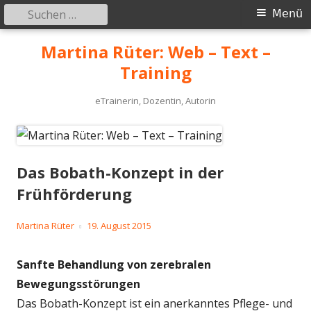
Suchen
Primäres
Menü
nach:
Menü
Springe
Martina Rüter: Web – Text –
zum
Training
Inhalt
eTrainerin, Dozentin, Autorin
Das Bobath-Konzept in der
Frühförderung
Autor
Veröffentlicht
Martina Rüter
19. August 2015
am
Sanfte Behandlung von zerebralen
Bewegungsstörungen
Das Bobath-Konzept ist ein anerkanntes Pflege- und