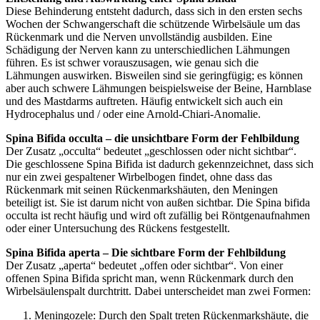
Diese Behinderung entsteht dadurch, dass sich in den ersten sechs
Wochen der Schwangerschaft die schützende Wirbelsäule um das
Rückenmark und die Nerven unvollständig ausbilden. Eine
Schädigung der Nerven kann zu unterschiedlichen Lähmungen
führen. Es ist schwer vorauszusagen, wie genau sich die
Lähmungen auswirken. Bisweilen sind sie geringfügig; es können
aber auch schwere Lähmungen beispielsweise der Beine, Harnblase
und des Mastdarms auftreten. Häufig entwickelt sich auch ein
Hydrocephalus und / oder eine Arnold-Chiari-Anomalie.
Spina Bifida occulta – die unsichtbare Form der Fehlbildung
Der Zusatz „occulta“ bedeutet „geschlossen oder nicht sichtbar“.
Die geschlossene Spina Bifida ist dadurch gekennzeichnet, dass sich
nur ein zwei gespaltener Wirbelbogen findet, ohne dass das
Rückenmark mit seinen Rückenmarkshäuten, den Meningen
beteiligt ist. Sie ist darum nicht von außen sichtbar. Die Spina bifida
occulta ist recht häufig und wird oft zufällig bei Röntgenaufnahmen
oder einer Untersuchung des Rückens festgestellt.
Spina Bifida aperta – Die sichtbare Form der Fehlbildung
Der Zusatz „aperta“ bedeutet „offen oder sichtbar“. Von einer
offenen Spina Bifida spricht man, wenn Rückenmark durch den
Wirbelsäulenspalt durchtritt. Dabei unterscheidet man zwei Formen:
Meningozele: Durch den Spalt treten Rückenmarkshäute, die