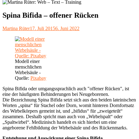
Spina Bifida – offener Rücken
Autor
Veröffentlicht
Martina Rüter
17. Juli 2015
6. Juni 2022
am
Modell einer
menschlichen
Wirbelsäule -
Quelle:
Pixabay
Spina Bifida oder umgangssprachlich auch "offener Rücken", ist
eine der häufigsten Behinderungen bei Neugeborenen.
Die Bezeichnung Spina Bifida setzt sich aus den beiden lateinischen
Worten „spina“ für Stachel oder Dorn, womit hinteren Dornfortsatz
des Wirbelkörpers gemeint ist, und „bifidus“ für „zweigeteilt“
zusammen. Deshalb spricht man auch von „Wirbelspalt“ oder
„Spaltwirbel“. Medizinisch handelt es sich hierbei um eine
angeborene Fehlbildung der Wirbelsäule und des Rückenmarks.
Entstehung und Auswirkung einer Spina Bifida