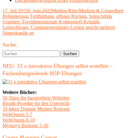
Das Bobath-Konzept in der Frühförderung
Veröffentlicht
Autor
Kategorien
Schlagw
17. Juli 2015
6. Juni 2022
Martina Rüter
Medizin & Gesundheit
am
Behinderung
,
Fehlbildung
,
offener Rücken
,
Spina bifida
Beitragsnavigation
Vorheriger
Graphen: Zweidimensionale Kohlenstoff-Kristalle
Beitrag:
Nächster
Lernsoftware: Computergestütztes Lernen spricht mehrere
Beitrag
Sinneskanäle an
Haupt-
Suche:
Seitenleiste
Suchen
nach:
NEU: 33 x interaktive Übungen selbst erstellen –
Fächerübergreifende H5P-Übungen
Weitere Bücher:
50 Tipps für barrierefreie Websites
Bionik-Projekte für den Unterricht
33 Ideen Digitale Medien Biologie
WebQuests 5-7
WebQuests 8-10
Mysterys Biologie 5-10
Course Planning Canvas