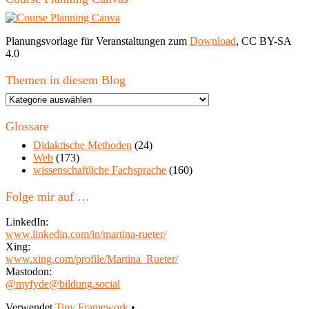
Planungsvorlage für Veranstaltungen zum
Download
, CC BY-SA
4.0
Themen in diesem Blog
Themen
in
diesem
Glossare
Blog
Didaktische Methoden
(24)
Web
(173)
wissenschaftliche Fachsprache
(160)
Folge mir auf …
LinkedIn:
www.linkedin.com/in/martina-rueter/
Xing:
www.xing.com/profile/Martina_Rueter/
Mastodon:
@myfyde@bildung.social
Verwendet
Tiny Framework
•