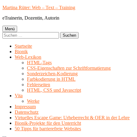
Springe
Martina Rüter: Web – Text – Training
zum
eTrainerin, Dozentin, Autorin
Inhalt
Primäres
Menü
Suchen
Menü
nach:
Startseite
Bionik
Web-Lexikon
HTML-Tags
CSS-Eigenschaften zur Schriftformatierung
Sonderzeichen-Kodierung
Farbkodierung in HTML
Fehlerseiten
HTML, CSS und Javascript
Vita
Werke
Impressum
Datenschutz
Virtuelles Escape Game: Urheberrecht & OER in der Lehre
Bionik-Projekte für den Unterricht
50 Tipps für barrierefreie Websites