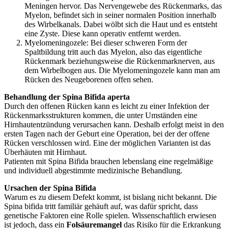
Meningen hervor. Das Nervengewebe des Rückenmarks, das
Myelon, befindet sich in seiner normalen Position innerhalb
des Wirbelkanals. Dabei wölbt sich die Haut und es entsteht
eine Zyste. Diese kann operativ entfernt werden.
Myelomeningozele: Bei dieser schweren Form der
Spaltbildung tritt auch das Myelon, also das eigentliche
Rückenmark beziehungsweise die Rückenmarknerven, aus
dem Wirbelbogen aus. Die Myelomeningozele kann man am
Rücken des Neugeborenen offen sehen.
Behandlung der Spina Bifida aperta
Durch den offenen Rücken kann es leicht zu einer Infektion der
Rückenmarksstrukturen kommen, die unter Umständen eine
Hirnhautentzündung verursachen kann. Deshalb erfolgt meist in den
ersten Tagen nach der Geburt eine Operation, bei der der offene
Rücken verschlossen wird. Eine der möglichen Varianten ist das
Überhäuten mit Hirnhaut.
Patienten mit Spina Bifida brauchen lebenslang eine regelmäßige
und individuell abgestimmte medizinische Behandlung.
Ursachen der Spina Bifida
Warum es zu diesem Defekt kommt, ist bislang nicht bekannt. Die
Spina bifida tritt familiär gehäuft auf, was dafür spricht, dass
genetische Faktoren eine Rolle spielen. Wissenschaftlich erwiesen
ist jedoch, dass ein
Folsäuremangel
das Risiko für die Erkrankung