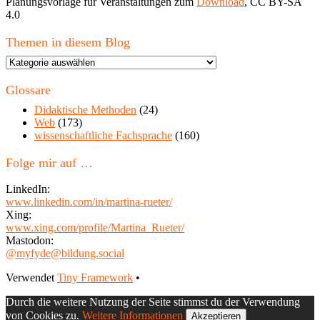
Planungsvorlage für Veranstaltungen zum
Download
, CC BY-SA
4.0
Themen in diesem Blog
Themen
in
diesem
Glossare
Blog
Didaktische Methoden
(24)
Web
(173)
wissenschaftliche Fachsprache
(160)
Folge mir auf …
LinkedIn:
www.linkedin.com/in/martina-rueter/
Xing:
www.xing.com/profile/Martina_Rueter/
Mastodon:
@myfyde@bildung.social
Footer
Verwendet
Tiny Framework
•
Inhalt
Durch die weitere Nutzung der Seite stimmst du der Verwendung
von Cookies zu.
Weitere Informationen
Akzeptieren