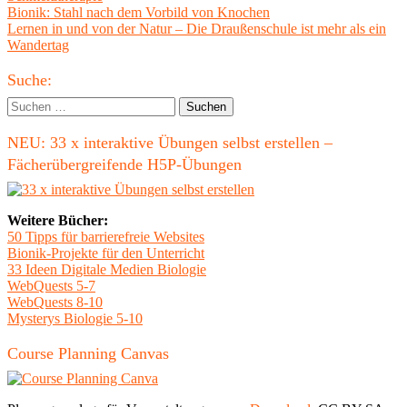
Beitragsnavigation
Vorheriger
Bionik: Stahl nach dem Vorbild von Knochen
Beitrag:
Nächster
Lernen in und von der Natur – Die Draußenschule ist mehr als ein
Beitrag
Wandertag
Haupt-
Suche:
Seitenleiste
Suchen
nach:
NEU: 33 x interaktive Übungen selbst erstellen –
Fächerübergreifende H5P-Übungen
Weitere Bücher:
50 Tipps für barrierefreie Websites
Bionik-Projekte für den Unterricht
33 Ideen Digitale Medien Biologie
WebQuests 5-7
WebQuests 8-10
Mysterys Biologie 5-10
Course Planning Canvas