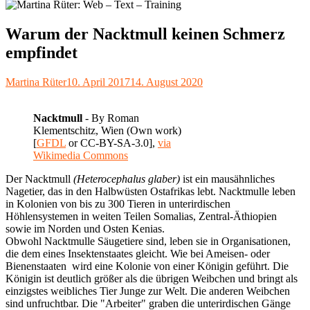
Warum der Nacktmull keinen Schmerz
empfindet
Autor
Veröffentlicht
Martina Rüter
10. April 2017
14. August 2020
am
Nacktmull
-
By Roman
Klementschitz, Wien (Own work)
[
GFDL
or CC-BY-SA-3.0],
via
Wikimedia Commons
Der Nacktmull
(Heterocephalus glaber)
ist ein mausähnliches
Nagetier, das in den Halbwüsten Ostafrikas lebt. Nacktmulle leben
in Kolonien von bis zu 300 Tieren in unterirdischen
Höhlensystemen in weiten Teilen Somalias, Zentral-Äthiopien
sowie im Norden und Osten Kenias.
Obwohl Nacktmulle Säugetiere sind, leben sie in Organisationen,
die dem eines Insektenstaates gleicht. Wie bei Ameisen- oder
Bienenstaaten wird eine Kolonie von einer Königin geführt. Die
Königin ist deutlich größer als die übrigen Weibchen und bringt als
einzigstes weibliches Tier Junge zur Welt. Die anderen Weibchen
sind unfruchtbar. Die "Arbeiter" graben die unterirdischen Gänge