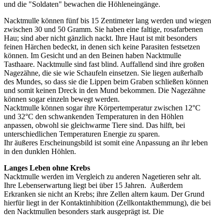
und die "Soldaten" bewachen die Höhleneingänge.
Nacktmulle können fünf bis 15 Zentimeter lang werden und wiegen
zwischen 30 und 50 Gramm. Sie haben eine faltige, rosafarbenen
Hau; sind aber nicht gänzlich nackt. Ihre Haut ist mit besonders
feinen Härchen bedeckt, in denen sich keine Parasiten festsetzen
können. Im Gesicht und an den Beinen haben Nacktmulle
Tasthaare. Nacktmulle sind fast blind. Auffallend sind ihre großen
Nagezähne, die sie wie Schaufeln einsetzen. Sie liegen außerhalb
des Mundes, so dass sie die Lippen beim Graben schließen können
und somit keinen Dreck in den Mund bekommen. Die Nagezähne
können sogar einzeln bewegt werden.
Nacktmulle können sogar ihre Körpertemperatur zwischen 12°C
und 32°C den schwankenden Temperaturen in den Höhlen
anpassen, obwohl sie gleichwarme Tiere sind. Das hilft, bei
unterschiedlichen Temperaturen Energie zu sparen.
Ihr äußeres Erscheinungsbild ist somit eine Anpassung an ihr leben
in den dunklen Höhlen.
Langes Leben ohne Krebs
Nacktmulle werden im Vergleich zu anderen Nagetieren sehr alt.
Ihre Lebenserwartung liegt bei über 15 Jahren. Außerdem
Erkranken sie nicht an Krebs; ihre Zellen altern kaum. Der Grund
hierfür liegt in der Kontaktinhibition (Zellkontakthemmung), die bei
den Nacktmullen besonders stark ausgeprägt ist. Die