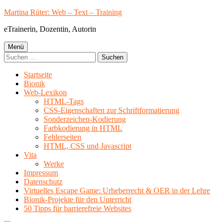
Springe
Martina Rüter: Web – Text – Training
zum
eTrainerin, Dozentin, Autorin
Inhalt
Primäres
Menü
Suchen
Menü
nach:
Startseite
Bionik
Web-Lexikon
HTML-Tags
CSS-Eigenschaften zur Schriftformatierung
Sonderzeichen-Kodierung
Farbkodierung in HTML
Fehlerseiten
HTML, CSS und Javascript
Vita
Werke
Impressum
Datenschutz
Virtuelles Escape Game: Urheberrecht & OER in der Lehre
Bionik-Projekte für den Unterricht
50 Tipps für barrierefreie Websites