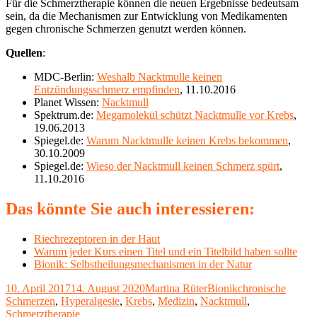
Für die Schmerztherapie können die neuen Ergebnisse bedeutsam
sein, da die Mechanismen zur Entwicklung von Medikamenten
gegen chronische Schmerzen genutzt werden können.
Quellen
:
MDC-Berlin:
Weshalb Nacktmulle keinen
Entzündungsschmerz empfinden
, 11.10.2016
Planet Wissen:
Nacktmull
Spektrum.de:
Megamolekül schützt Nacktmulle vor Krebs
,
19.06.2013
Spiegel.de:
Warum Nacktmulle keinen Krebs bekommen
,
30.10.2009
Spiegel.de:
Wieso der Nacktmull keinen Schmerz spürt
,
11.10.2016
Das könnte Sie auch interessieren:
Riechrezeptoren in der Haut
Warum jeder Kurs einen Titel und ein Titelbild haben sollte
Bionik: Selbstheilungsmechanismen in der Natur
Veröffentlicht
Autor
Kategorien
Schlagwörter
10. April 2017
14. August 2020
Martina Rüter
Bionik
chronische
am
Schmerzen
,
Hyperalgesie
,
Krebs
,
Medizin
,
Nacktmull
,
Schmerztherapie