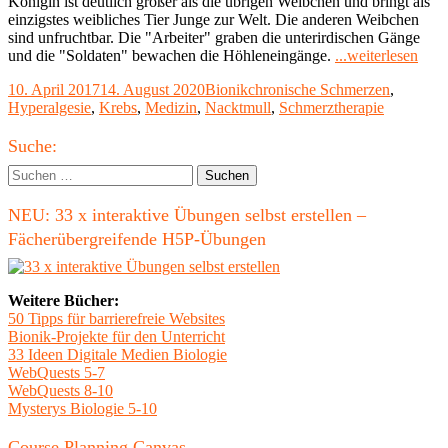
Königin ist deutlich größer als die übrigen Weibchen und bringt als
einzigstes weibliches Tier Junge zur Welt. Die anderen Weibchen
sind unfruchtbar. Die "Arbeiter" graben die unterirdischen Gänge
"Wa
und die "Soldaten" bewachen die Höhleneingänge.
...weiterlesen
der
Veröffentlicht
Kategorien
Schlagwörter
10. April 2017
14. August 2020
Bionik
chronische Schmerzen
,
Nack
am
Hyperalgesie
,
Krebs
,
Medizin
,
Nacktmull
,
Schmerztherapie
kein
Sch
Haupt-
empf
Suche:
Seitenleiste
Suchen
nach:
NEU: 33 x interaktive Übungen selbst erstellen –
Fächerübergreifende H5P-Übungen
Weitere Bücher:
50 Tipps für barrierefreie Websites
Bionik-Projekte für den Unterricht
33 Ideen Digitale Medien Biologie
WebQuests 5-7
WebQuests 8-10
Mysterys Biologie 5-10
Course Planning Canvas