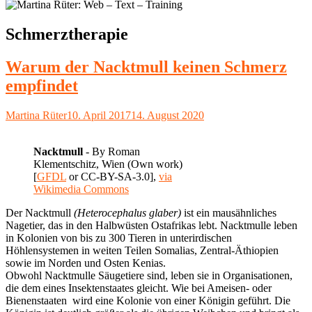
Schlagwort:
Schmerztherapie
Warum der Nacktmull keinen Schmerz
empfindet
Autor
Veröffentlicht
Martina Rüter
10. April 2017
14. August 2020
am
Nacktmull
-
By Roman
Klementschitz, Wien (Own work)
[
GFDL
or CC-BY-SA-3.0],
via
Wikimedia Commons
Der Nacktmull
(Heterocephalus glaber)
ist ein mausähnliches
Nagetier, das in den Halbwüsten Ostafrikas lebt. Nacktmulle leben
in Kolonien von bis zu 300 Tieren in unterirdischen
Höhlensystemen in weiten Teilen Somalias, Zentral-Äthiopien
sowie im Norden und Osten Kenias.
Obwohl Nacktmulle Säugetiere sind, leben sie in Organisationen,
die dem eines Insektenstaates gleicht. Wie bei Ameisen- oder
Bienenstaaten wird eine Kolonie von einer Königin geführt. Die