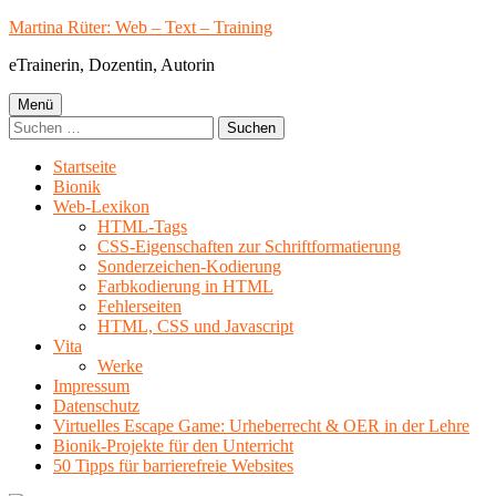
Springe
Martina Rüter: Web – Text – Training
zum
eTrainerin, Dozentin, Autorin
Inhalt
Primäres
Menü
Suchen
Menü
nach:
Startseite
Bionik
Web-Lexikon
HTML-Tags
CSS-Eigenschaften zur Schriftformatierung
Sonderzeichen-Kodierung
Farbkodierung in HTML
Fehlerseiten
HTML, CSS und Javascript
Vita
Werke
Impressum
Datenschutz
Virtuelles Escape Game: Urheberrecht & OER in der Lehre
Bionik-Projekte für den Unterricht
50 Tipps für barrierefreie Websites