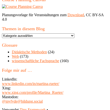
Planungsvorlage für Veranstaltungen zum
Download
, CC BY-SA
4.0
Themen in diesem Blog
Themen
in
diesem
Glossare
Blog
Didaktische Methoden
(24)
Web
(173)
wissenschaftliche Fachsprache
(160)
Folge mir auf …
LinkedIn:
www.linkedin.com/in/martina-rueter/
Xing:
www.xing.com/profile/Martina_Rueter/
Mastodon:
@myfyde@bildung.social
Verwendet
Tiny Framework
•