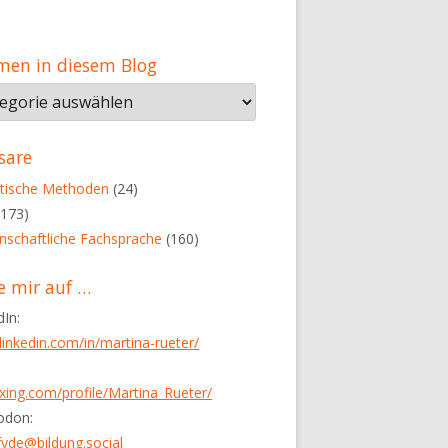
men in diesem Blog
men
em
sare
tische Methoden
(24)
173)
nschaftliche Fachsprache
(160)
e mir auf …
dIn:
inkedin.com/in/martina-rueter/
ing.com/profile/Martina_Rueter/
odon:
de@bildung.social