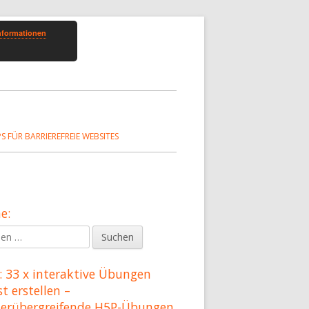
nformationen
PS FÜR BARRIEREFREIE WEBSITES
e:
upt-
en
tenleiste
 33 x interaktive Übungen
st erstellen –
herübergreifende H5P-Übungen