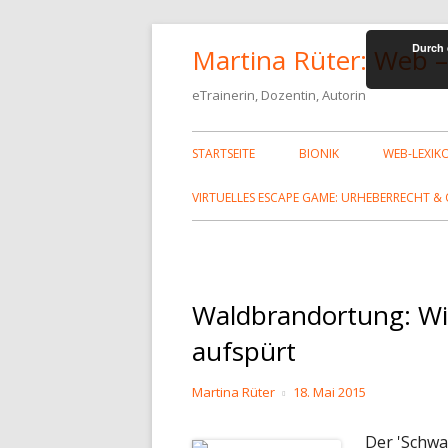
Springe
Durch 
Martina Rüter: Web –
zum
Inhalt
eTrainerin, Dozentin, Autorin
Primäres
STARTSEITE
BIONIK
WEB-LEXIK
Menü
HTML-TA
VIRTUELLES ESCAPE GAME: URHEBERRECHT & 
CSS-EIGE
SCHRIFT
SONDERZE
Waldbrandortung: Wie
aufspürt
FARBKODI
FEHLERSE
Autor
Veröffentlicht
Martina Rüter
18. Mai 2015
am
HTML, CS
Der 'Schwa