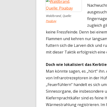
Nachwuchs
ausgesucht:
Waldbrand, Quelle:
fingernage
Pixabay
zugleich g
keine Fressfeinde. Denn bei eine
Flammen und kehren nur langsam 
futtern sich die Larven dick und 
mit dieser Taktik erfolgreich eine
Doch wie lokalisiert das Kerbti
Man könnte sagen, es „hört“ ihn. 
von Infrarotrezeptoren in der Hüf
„Feuerfühlern“ handelt es sich um
Sinnesorgane, die insbesondere un
Kiefernprachtkäfer sind es feine
Wärmestrahlung registrieren. Im 