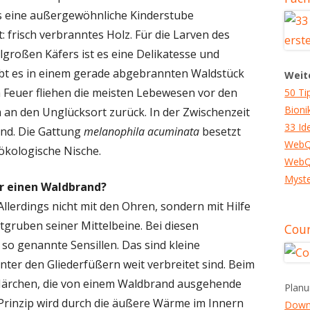
 eine außergewöhnliche Kinderstube
 frisch verbranntes Holz. Für die Larven des
lgroßen Käfers ist es eine Delikatesse und
ibt es in einem gerade abgebrannten Waldstück
Weit
m Feuer fliehen die meisten Lebewesen vor den
50 Ti
Bioni
an den Unglücksort zurück. In der Zwischenzeit
33 Id
rund. Die Gattung
melanophila acuminata
besetzt
WebQ
 ökologische Nische.
WebQ
Myste
er einen Waldbrand?
Allerdings nicht mit den Ohren, sondern mit Hilfe
tgruben seiner Mittelbeine. Bei diesen
Cour
 so genannte Sensillen. Das sind kleine
ter den Gliederfüßern weit verbreitet sind. Beim
 Härchen, die von einem Waldbrand ausgehende
Planu
Prinzip wird durch die äußere Wärme im Innern
Down