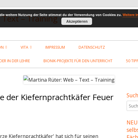
die weitere Nutzung der Seite stimmst du der Verwendung von Cookies zu.
Weitere I
 Text – Training
Akzeptieren
ON
VITA
IMPRESSUM
DATENSCHUTZ
GS
WERKE
OER IN DER LEHRE
BIONIK-PROJEKTE FÜR DEN UNTERRICHT
50 TIP
NSCHAFTEN ZUR
FORMATIERUNG
ICHEN-KODIERUNG
 der Kiefernprachtkäfer Feuer
Such
Ha
Such
ERUNG IN HTML
Sei
nach:
ITEN
NEU:
selb
S UND JAVASCRIPT
rze Kiefernprachtkäfer' hat sich für seinen
Fäc