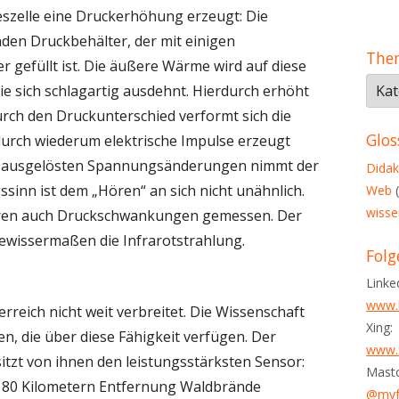
szelle eine Druckerhöhung erzeugt: Die
nden Druckbehälter, der mit einigen
The
ser gefüllt ist. Die äußere Wärme wird auf diese
The
ie sich schlagartig ausdehnt. Hierdurch erhöht
in
urch den Druckunterschied verformt sich die
dies
Glos
odurch wiederum elektrische Impulse erzeugt
Blog
z ausgelösten Spannungsänderungen nimmt der
Didak
inn ist dem „Hören“ an sich nicht unähnlich.
Web
(
wisse
ören auch Druckschwankungen gemessen. Der
gewissermaßen die Infrarotstrahlung.
Folg
Linke
www.l
reich nicht weit verbreitet. Die Wissenschaft
Xing:
n, die über diese Fähigkeit verfügen. Der
www.x
itzt von ihnen den leistungsstärksten Sensor:
Mast
s 80 Kilometern Entfernung Waldbrände
@myfy