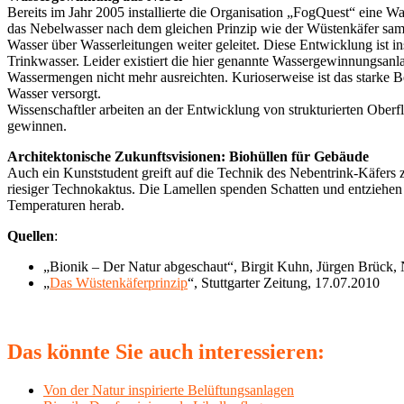
Bereits im Jahr 2005 installierte die Organisation „FogQuest“ eine
das Nebelwasser nach dem gleichen Prinzip wie der Wüstenkäfer sa
Wasser über Wasserleitungen weiter geleitet. Diese Entwicklung ist 
Trinkwasser. Leider existiert die hier genannte Wassergewinnungsan
Wassermengen nicht mehr ausreichten. Kurioserweise ist das starke 
Wasser versorgt.
Wissenschaftler arbeiten an der Entwicklung von strukturierten Ober
gewinnen.
Architektonische Zukunftsvisionen: Biohüllen für Gebäude
Auch ein Kunststudent greift auf die Technik des Nebentrink-Käfers
riesiger Technokaktus. Die Lamellen spenden Schatten und entziehen
Temperaturen herab.
Quellen
:
„Bionik – Der Natur abgeschaut“, Birgit Kuhn, Jürgen Brück
„
Das Wüstenkäferprinzip
“, Stuttgarter Zeitung, 17.07.2010
Das könnte Sie auch interessieren:
Von der Natur inspirierte Belüftungsanlagen