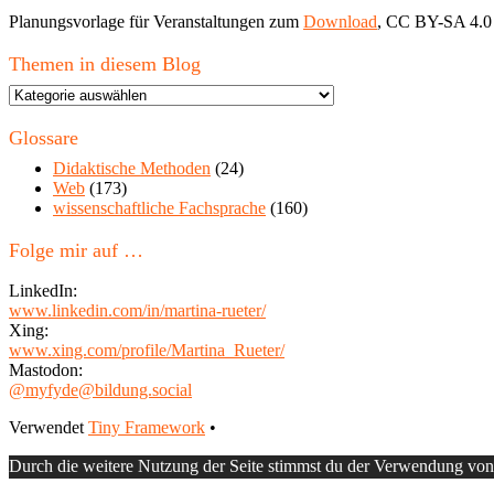
Planungsvorlage für Veranstaltungen zum
Download
, CC BY-SA 4.0
Themen in diesem Blog
Themen
in
diesem
Glossare
Blog
Didaktische Methoden
(24)
Web
(173)
wissenschaftliche Fachsprache
(160)
Folge mir auf …
LinkedIn:
www.linkedin.com/in/martina-rueter/
Xing:
www.xing.com/profile/Martina_Rueter/
Mastodon:
@myfyde@bildung.social
Footer
Verwendet
Tiny Framework
•
Inhalt
Durch die weitere Nutzung der Seite stimmst du der Verwendung vo