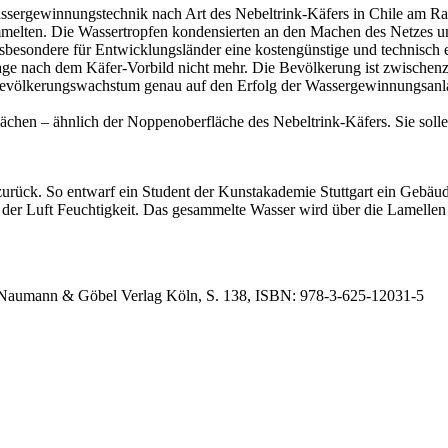
 Wassergewinnungstechnik nach Art des Nebeltrink-Käfers in Chile am R
mmelten. Die Wassertropfen kondensierten an den Machen des Netzes 
insbesondere für Entwicklungsländer eine kostengünstige und technisch
lage nach dem Käfer-Vorbild nicht mehr. Die Bevölkerung ist zwischen
Bevölkerungswachstum genau auf den Erfolg der Wassergewinnungsanlag
flächen – ähnlich der Noppenoberfläche des Nebeltrink-Käfers. Sie so
 zurück. So entwarf ein Student der Kunstakademie Stuttgart ein Gebä
 der Luft Feuchtigkeit. Das gesammelte Wasser wird über die Lamelle
, Naumann & Göbel Verlag Köln, S. 138, ISBN: 978-3-625-12031-5