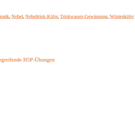
ionik
,
Nebel
,
Nebeltrink-Käfer
,
Trinkwasser-Gewinnung
,
Wüstenkäfer
bergreifende H5P-Übungen