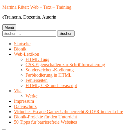
Springe
Martina Rüter: Web – Text – Training
zum
eTrainerin, Dozentin, Autorin
Inhalt
Primäres
Menü
Suchen
Menü
nach:
Startseite
Bionik
Web-Lexikon
HTML-Tags
CSS-Eigenschaften zur Schriftformatierung
Sonderzeichen-Kodierung
Farbkodierung in HTML
Fehlerseiten
HTML, CSS und Javascript
Vita
Werke
Impressum
Datenschutz
Virtuelles Escape Game: Urheberrecht & OER in der Lehre
Bionik-Projekte für den Unterricht
50 Tipps für barrierefreie Websites