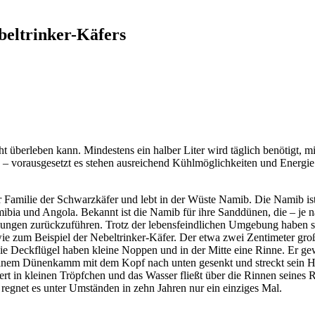
beltrinker-Käfers
ht überleben kann. Mindestens ein halber Liter wird täglich benötigt, 
 – vorausgesetzt es stehen ausreichend Kühlmöglichkeiten und Energie
er Familie der Schwarzkäfer und lebt in der Wüste Namib. Die Namib i
ibia und Angola. Bekannt ist die Namib für ihre Sanddünen, die – je n
ungen zurückzuführen. Trotz der lebensfeindlichen Umgebung haben sich
e zum Beispiel der Nebeltrinker-Käfer. Der etwa zwei Zentimeter große
 Deckflügel haben kleine Noppen und in der Mitte eine Rinne. Er ge
inem Dünenkamm mit dem Kopf nach unten gesenkt und streckt sein Hin
 in kleinen Tröpfchen und das Wasser fließt über die Rinnen seines R
l regnet es unter Umständen in zehn Jahren nur ein einziges Mal.