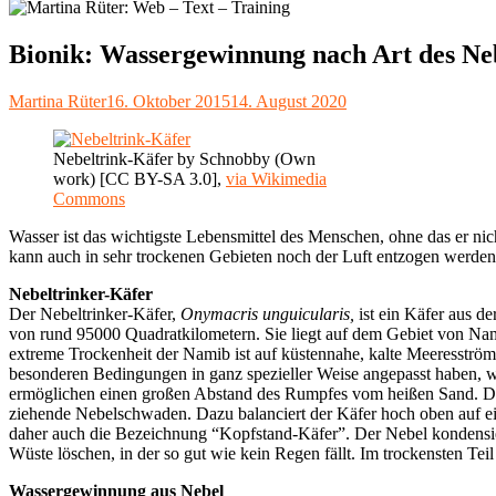
Bionik: Wassergewinnung nach Art des Ne
Autor
Veröffentlicht
Martina Rüter
16. Oktober 2015
14. August 2020
am
Nebeltrink-Käfer by Schnobby (Own
work) [CC BY-SA 3.0],
via Wikimedia
Commons
Wasser ist das wichtigste Lebensmittel des Menschen, ohne das er nic
kann auch in sehr trockenen Gebieten noch der Luft entzogen werden
Nebeltrinker-Käfer
Der Nebeltrinker-Käfer,
Onymacris unguicularis,
ist ein Käfer aus d
von rund 95000 Quadratkilometern. Sie liegt auf dem Gebiet von Nam
extreme Trockenheit der Namib ist auf küstennahe, kalte Meeresström
besonderen Bedingungen in ganz spezieller Weise angepasst haben, wi
ermöglichen einen großen Abstand des Rumpfes vom heißen Sand. Die
ziehende Nebelschwaden. Dazu balanciert der Käfer hoch oben auf e
daher auch die Bezeichnung “Kopfstand-Käfer”. Der Nebel kondensiert
Wüste löschen, in der so gut wie kein Regen fällt. Im trockensten Tei
Wassergewinnung aus Nebel