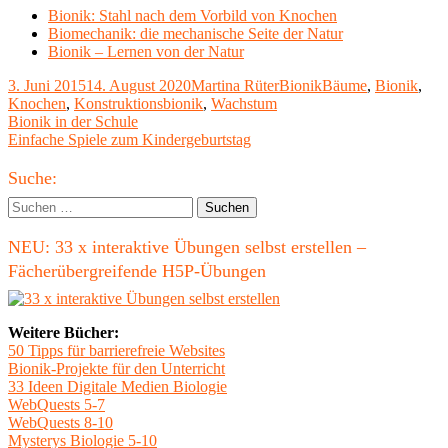
Bionik: Stahl nach dem Vorbild von Knochen
Biomechanik: die mechanische Seite der Natur
Bionik – Lernen von der Natur
Veröffentlicht
Autor
Kategorien
Schlagwörter
3. Juni 2015
14. August 2020
Martina Rüter
Bionik
Bäume
,
Bionik
,
am
Knochen
,
Konstruktionsbionik
,
Wachstum
Beitragsnavigation
Vorheriger
Bionik in der Schule
Beitrag:
Nächster
Einfache Spiele zum Kindergeburtstag
Beitrag
Haupt-
Suche:
Seitenleiste
Suchen
nach:
NEU: 33 x interaktive Übungen selbst erstellen –
Fächerübergreifende H5P-Übungen
Weitere Bücher:
50 Tipps für barrierefreie Websites
Bionik-Projekte für den Unterricht
33 Ideen Digitale Medien Biologie
WebQuests 5-7
WebQuests 8-10
Mysterys Biologie 5-10