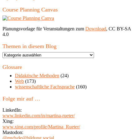
Course Planning Canvas
Planungsvorlage für Veranstaltungen zum
Download
, CC BY-SA
4.0
Themen in diesem Blog
Themen
in
diesem
Glossare
Blog
Didaktische Methoden
(24)
Web
(173)
wissenschaftliche Fachsprache
(160)
Folge mir auf …
LinkedIn:
www.linkedin.com/in/martina-rueter/
Xing:
www.xing.com/profile/Martina_Rueter/
Mastodon:
@myfyde@bildung.social