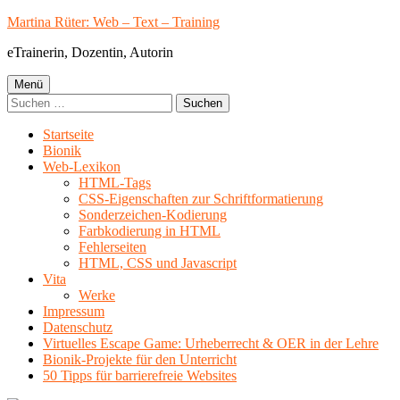
Springe
Martina Rüter: Web – Text – Training
zum
eTrainerin, Dozentin, Autorin
Inhalt
Primäres
Menü
Suchen
Menü
nach:
Startseite
Bionik
Web-Lexikon
HTML-Tags
CSS-Eigenschaften zur Schriftformatierung
Sonderzeichen-Kodierung
Farbkodierung in HTML
Fehlerseiten
HTML, CSS und Javascript
Vita
Werke
Impressum
Datenschutz
Virtuelles Escape Game: Urheberrecht & OER in der Lehre
Bionik-Projekte für den Unterricht
50 Tipps für barrierefreie Websites