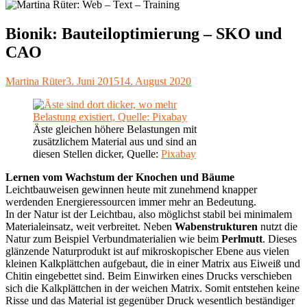
Bionik: Bauteiloptimierung – SKO und
CAO
Autor
Veröffentlicht
Martina Rüter
3. Juni 2015
14. August 2020
am
Äste gleichen höhere Belastungen mit
zusätzlichem Material aus und sind an
diesen Stellen dicker, Quelle:
Pixabay
Lernen vom Wachstum der Knochen und Bäume
Leichtbauweisen gewinnen heute mit zunehmend knapper
werdenden Energieressourcen immer mehr an Bedeutung.
In der Natur ist der Leichtbau, also möglichst stabil bei minimalem
Materialeinsatz, weit verbreitet. Neben
Wabenstrukturen
nutzt die
Natur zum Beispiel Verbundmaterialien wie beim
Perlmutt
. Dieses
glänzende Naturprodukt ist auf mikroskopischer Ebene aus vielen
kleinen Kalkplättchen aufgebaut, die in einer Matrix aus Eiweiß und
Chitin eingebettet sind. Beim Einwirken eines Drucks verschieben
sich die Kalkplättchen in der weichen Matrix. Somit entstehen keine
Risse und das Material ist gegenüber Druck wesentlich beständiger