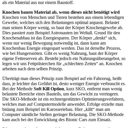
als ein Material aus nur einem Baustoff.
Knochen bauen Material ab, wenn dieses nicht benötigt wird
Knochen von Menschen und Tieren bestehen aus einem lebendigen
Gewebe, welches sich den Belastungen optimal anpasst. Belastet
man seinen Körper wenig, so baut der Körper Knochengewebe ab.
Dies passiert zum Beispiel Astronauten im Weltall. Grund für den
Knochenabbau ist das Energiesparen. Der Körper „denkt“ sich,
wenn nur wenig Bewegung notwendig ist, dann kann am
Knochenbau Energie eingespart werden. Das ist derselbe Prozess,
wie bei Hungersnöten. Gibt es wenig Nahrung, baut der Körper
eigene Fettreserven ab. Besteht jedoch ein Nahrungsüberangebot, so
legen wir uns Fettpölsterchen für „schlechten Zeiten“ an. Knochen
arbeiten nach dem selben Prinzip.
Überträgt man dieses Prinzip zum Beispiel auf ein Fahrzeug, heißt
dass, je leichter das Gefährt ist, desto weniger Energie verbraucht es.
Bei der Methode
Soft Kill Option
, kurz SKO, entfernt man wenig
belastete Bereiche eines Bauteils, um das Gewicht zu verringern.
Die SKO-Methode ist ein rechnergestütztes Optimierungsverfahren,
welches man auf Computermodelle anwendet. Erfolge erzielte man
bislang zum Beispiel im Karosseriebau. Hier „killt“ man am
Computer sämtliche Stellen geringer Belastung. Die SKO-Methode
kam auch bei der Entwicklung des Bionic Cars zum Einsatz.