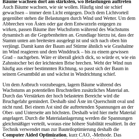
Bäume wachsen dort am stärksten, wo Belastungen auftreten
Auch Bäume wachsen, wie sie wollen. Häufig sind sie schief
gewachsen – immer dem Licht entgegen. Doch dem Lichtvorteil
gegenüber stehen die Belastungen durch Wind und Wetter. Um dem
Abbrechen von Ästen oder gar dem Entwurzeln entgegen zu
wirken, passen Bäume ihre Wuchsform während des Wachstums
dynamisch an die Gegebenheiten an. Grundlage hierzu ist, dass der
Stamm unten am breitesten ausgelegt ist und sich nach oben hin
verjüngt. Damit kann der Baum auf Stürme ähnlich wie Grashalme
im Wind reagieren und dem Winddruck – bis zu einem gewissen
Grad – nachgeben. Wäre er überall gleich dick, so würde er, wie ein
Zahnstocher bei der leichtesten Brise brechen. Weht der Wind nun
häufig aus einer bestimmten Richtung, so passt sich der Baum in
seinem Gesamtbild an und wächst in Windrichtung schief.
Um dem Astbruch vorzubeugen, lagern Bäume während des
Wachstums an potentiellen Bruchstellen zusätzliches Material an.
Durch das Verstärken der hoch belasteten Bereiche wird die
Bruchgefahr gemindert. Deshalb sind Äste im Querschnitt oval und
nicht rund. Bei einem Ast sind die auftretenden Spannungen an der
Ober- und Unterseite am höchsten. Deshalb wird hier mehr Material
angelagert. Durch die Materialanlagerung werden die Spannungen
gleichmäßiger verteilt, woraus eine höhere Stabilität resultiert. In der
Technik verwendet man zur Bauteiloptimierung deshalb die
Computer Aided Optimization
, kurz CAO, -Methode. Das