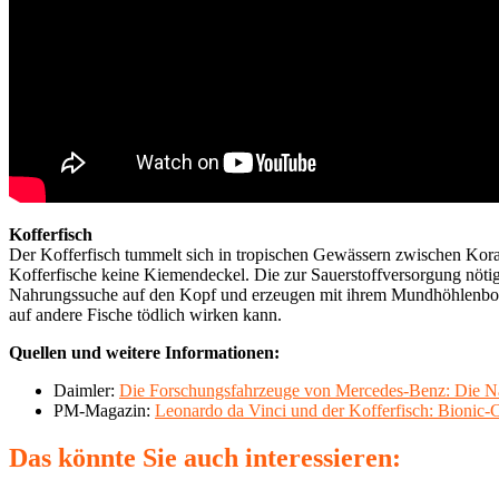
Kofferfisch
Der Kofferfisch tummelt sich in tropischen Gewässern zwischen Koral
Kofferfische keine Kiemendeckel. Die zur Sauerstoffversorgung nötig
Nahrungssuche auf den Kopf und erzeugen mit ihrem Mundhöhlenboden 
auf andere Fische tödlich wirken kann.
Quellen und weitere Informationen:
Daimler:
Die Forschungsfahrzeuge von Mercedes-Benz: Die Nat
PM-Magazin:
Leonardo da Vinci und der Kofferfisch: Bionic-
Das könnte Sie auch interessieren: