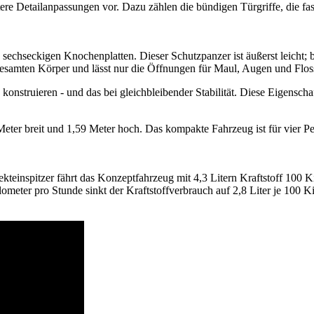
e Detailanpassungen vor. Dazu zählen die bündigen Türgriffe, die fas
chseckigen Knochenplatten. Dieser Schutzpanzer ist äußerst leicht; bes
samten Körper und lässt nur die Öffnungen für Maul, Augen und Floss
u konstruieren - und das bei gleichbleibender Stabilität. Diese Eigensc
Meter breit und 1,59 Meter hoch. Das kompakte Fahrzeug ist für vier P
einspitzer fährt das Konzeptfahrzeug mit 4,3 Litern Kraftstoff 100 Ki
meter pro Stunde sinkt der Kraftstoffverbrauch auf 2,8 Liter je 100 K