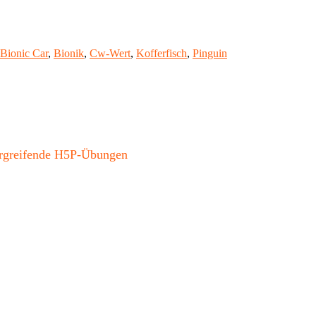
Bionic Car
,
Bionik
,
Cw-Wert
,
Kofferfisch
,
Pinguin
bergreifende H5P-Übungen