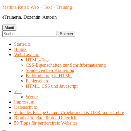
Springe
Martina Rüter: Web – Text – Training
zum
eTrainerin, Dozentin, Autorin
Inhalt
Primäres
Menü
Suchen
Menü
nach:
Startseite
Bionik
Web-Lexikon
HTML-Tags
CSS-Eigenschaften zur Schriftformatierung
Sonderzeichen-Kodierung
Farbkodierung in HTML
Fehlerseiten
HTML, CSS und Javascript
Vita
Werke
Impressum
Datenschutz
Virtuelles Escape Game: Urheberrecht & OER in der Lehre
Bionik-Projekte für den Unterricht
50 Tipps für barrierefreie Websites