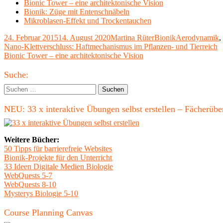
Bionic Tower – eine architektonische Vision
Bionik: Züge mit Entenschnäbeln
Mikroblasen-Effekt und Trockentauchen
Veröffentlicht
Autor
Kategorien
Schlagwörter
24. Februar 2015
14. August 2020
Martina Rüter
Bionik
Aerodynamik
,
am
Beitragsnavigation
Vorheriger
Nano-Klettverschluss: Haftmechanismus im Pflanzen- und Tierreich
Beitrag:
Nächster
Bionic Tower – eine architektonische Vision
Beitrag
Haupt-
Suche:
Seitenleiste
Suchen
nach:
NEU: 33 x interaktive Übungen selbst erstellen – Fächerü
Weitere Bücher:
50 Tipps für barrierefreie Websites
Bionik-Projekte für den Unterricht
33 Ideen Digitale Medien Biologie
WebQuests 5-7
WebQuests 8-10
Mysterys Biologie 5-10
Course Planning Canvas