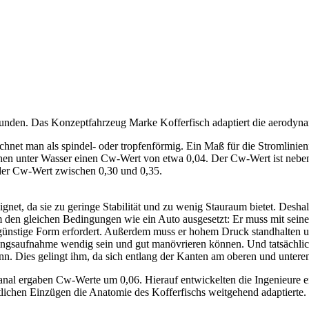
den. Das Konzeptfahrzeug Marke Kofferfisch adaptiert die aerodynamis
chnet man als spindel- oder tropfenförmig. Ein Maß für die Stromlinien
hen unter Wasser einen Cw-Wert von etwa 0,04. Der Cw-Wert ist neben
 der Cw-Wert zwischen 0,30 und 0,35.
gnet, da sie zu geringe Stabilität und zu wenig Stauraum bietet. Desh
m den gleichen Bedingungen wie ein Auto ausgesetzt: Er muss mit seine
ünstige Form erfordert. Außerdem muss er hohem Druck standhalten un
ngsaufnahme wendig sein und gut manövrieren können. Und tatsächlich: 
n. Dies gelingt ihm, da sich entlang der Kanten am oberen und unteren
nal ergaben Cw-Werte um 0,06. Hierauf entwickelten die Ingenieure e
tlichen Einzügen die Anatomie des Kofferfischs weitgehend adaptierte