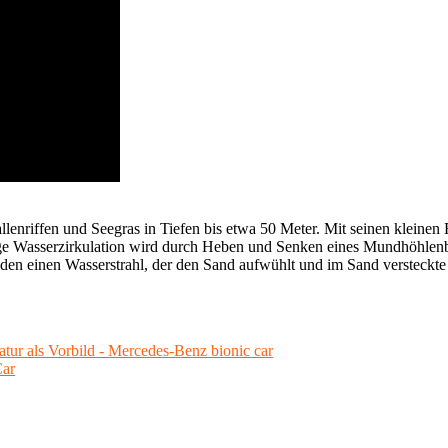
lenriffen und Seegras in Tiefen bis etwa 50 Meter. Mit seinen kleinen
e Wasserzirkulation wird durch Heben und Senken eines Mundhöhlenbode
einen Wasserstrahl, der den Sand aufwühlt und im Sand versteckte Nahr
ur als Vorbild - Mercedes-Benz bionic car
Car