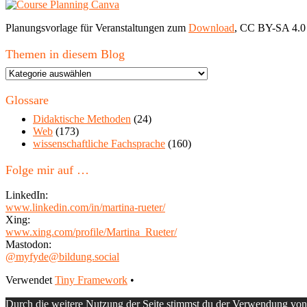
Planungsvorlage für Veranstaltungen zum
Download
, CC BY-SA 4.0
Themen in diesem Blog
Themen
in
diesem
Glossare
Blog
Didaktische Methoden
(24)
Web
(173)
wissenschaftliche Fachsprache
(160)
Folge mir auf …
LinkedIn:
www.linkedin.com/in/martina-rueter/
Xing:
www.xing.com/profile/Martina_Rueter/
Mastodon:
@myfyde@bildung.social
Footer
Verwendet
Tiny Framework
•
Inhalt
Durch die weitere Nutzung der Seite stimmst du der Verwendung vo