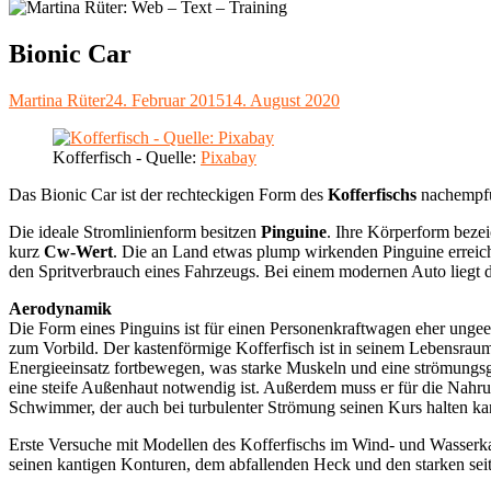
Bionic Car
Autor
Veröffentlicht
Martina Rüter
24. Februar 2015
14. August 2020
am
Kofferfisch - Quelle:
Pixabay
Das Bionic Car ist der rechteckigen Form des
Kofferfischs
nachempfun
Die ideale Stromlinienform besitzen
Pinguine
. Ihre Körperform bezei
kurz
Cw-Wert
. Die an Land etwas plump wirkenden Pinguine erreic
den Spritverbrauch eines Fahrzeugs. Bei einem modernen Auto liegt
Aerodynamik
Die Form eines Pinguins ist für einen Personenkraftwagen eher ungeei
zum Vorbild. Der kastenförmige Kofferfisch ist in seinem Lebensrau
Energieeinsatz fortbewegen, was starke Muskeln und eine strömungsg
eine steife Außenhaut notwendig ist. Außerdem muss er für die Nahru
Schwimmer, der auch bei turbulenter Strömung seinen Kurs halten kan
Erste Versuche mit Modellen des Kofferfischs im Wind- und Wasserka
seinen kantigen Konturen, dem abfallenden Heck und den starken sei